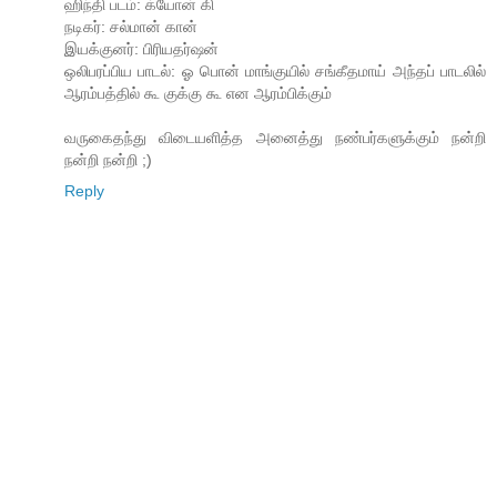
ஹிந்தி படம்: க்யோன் கி
நடிகர்: சல்மான் கான்
இயக்குனர்: பிரியதர்ஷன்
ஒலிபரப்பிய பாடல்: ஓ பொன் மாங்குயில் சங்கீதமாய் அந்தப் பாடலில்
ஆரம்பத்தில் கூ குக்கு கூ என ஆரம்பிக்கும்
வருகைதந்து விடையளித்த அனைத்து நண்பர்களுக்கும் நன்றி
நன்றி நன்றி ;)
Reply