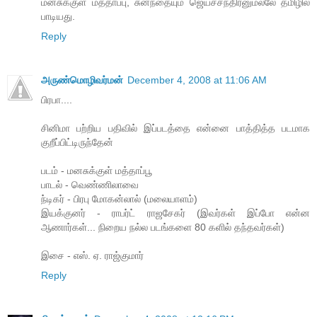
மனசுக்குள் மத்தாப்பு, சுனந்தையும் ஜெயச்சந்திரனுமல்லே தமிழில்
பாடியது.
Reply
அருண்மொழிவர்மன்
December 4, 2008 at 11:06 AM
பிரபா....
சினிமா பற்றிய பதிவில் இப்படத்தை என்னை பாத்தித்த படமாக
குறீப்பிட்டிருந்தேன்
படம் - மனசுக்குள் மத்தாப்பூ
பாடல் - வெண்ணிலாவை
ந்டிகர் - பிரபு மோகன்லால் (மலையாளம்)
இயக்குனர் - ராபர்ட் ராஜசேகர் (இவர்கள் இப்போ என்ன
ஆணார்கள்... நிறைய நல்ல படங்களை 80 களில் தந்தவர்கள்)
இசை - எஸ். ஏ. ராஜ்குமார்
Reply