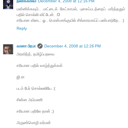
நிலாக்காலம்
December 4, 2008 at 12:16 PM
மன்னிக்கவும்.. பாட்டைக் கேட்காமல், புகைப்படத்தைப் பார்த்ததும்
பதில் சொல்லி விட்டேன். :D
சரியான விடை: ஓ.. பொன்மாங்குயில் சிங்காரமாய்ப் பண்பாடுதே.. :)
Reply
கானா பிரபா
December 4, 2008 at 12:26 PM
அரவிந்த், தமிழ்ப்பறவை
சரியான பதில் வாழ்த்துக்கள்
ஜி ரா
படம் பேர் சொல்லலியே :(
சின்ன அம்மணி
சரியான பதிலே தான் ;)
அருண்மொழி வர்மன்