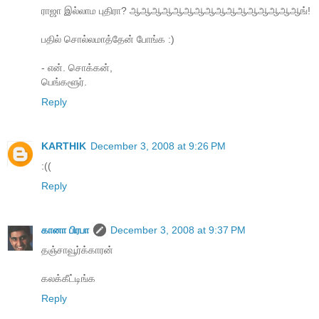
ராஜா இல்லாம புதிரா? ஆஆஆஆஆஆஆஆஆஆஆஆஆஆஆஆங்!
பதில் சொல்லமாத்தேன் போங்க :)
- என். சொக்கன்,
பெங்களூர்.
Reply
KARTHIK
December 3, 2008 at 9:26 PM
:((
Reply
கானா பிரபா
December 3, 2008 at 9:37 PM
தஞ்சாவூர்க்காரன்
கலக்கீட்டிங்க
Reply