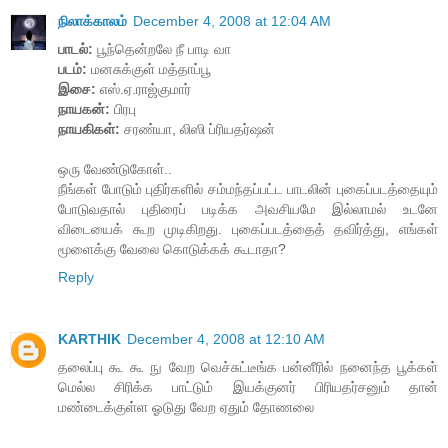
நிலாக்காலம்
December 4, 2008 at 12:04 AM
பாடல்:
பூந்தென்றலே நீ பாடி வா
படம்:
மனசுக்குள் மத்தாப்பூ
இசை:
எஸ்.ஏ.ராஜ்குமார்
நாயகன்:
பிரபு
நாயகிகள்:
சரண்யா, லிஸி ப்ரியதர்ஷன்
ஒரு வேண்டுகோள்..
நீங்கள் போடும் புதிர்களில் சம்மந்தப்பட்ட பாடலின் புகைப்படத்தையும்
போடுவதால் புதிரைப் படிக்க அவசியமே இல்லாமல் உடனே
விடையைக் கூற முடிகிறது. புகைப்படத்தைத் தவிர்த்து, எங்கள்
மூளைக்கு வேலை கொடுக்கக் கூடாதா?
Reply
KARTHIK
December 4, 2008 at 12:10 AM
தலைப்பு கூ கூ நு வேற வெச்சுட்டீங்க பன்னீரில் நனைந்த பூக்கள்
மெல்ல சிரிக்க பாட்டும் இயக்குனர் பிரியதர்சனும் தான்
மண்டைக்குள்ள ஓடுது வேற ஏதும் தோணலை