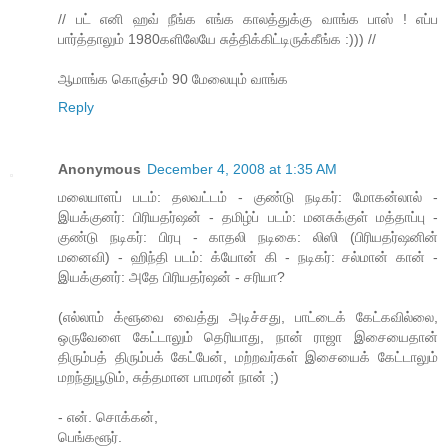
// பட் எனி ஹவ் நீங்க எங்க காலத்துக்கு வாங்க பாஸ் ! எப்ப
பார்த்தாலும் 1980களிலேயே சுத்திக்கிட்டிருக்கீங்க :))) //
ஆமாங்க கொஞ்சம் 90 மேலையும் வாங்க
Reply
Anonymous
December 4, 2008 at 1:35 AM
மலையாளப் படம்: தலவட்டம் - குண்டு நடிகர்: மோகன்லால் -
இயக்குனர்: பிரியதர்ஷன் - தமிழ்ப் படம்: மனசுக்குள் மத்தாப்பு -
குண்டு நடிகர்: பிரபு - காதலி நடிகை: லிஸி (பிரியதர்ஷனின்
மனைவி) - ஹிந்தி படம்: க்யோன் கி - நடிகர்: சல்மான் கான் -
இயக்குனர்: அதே பிரியதர்ஷன் - சரியா?
(எல்லாம் க்ளூவை வைத்து அடிச்சது, பாட்டைக் கேட்கவில்லை,
ஒருவேளை கேட்டாலும் தெரியாது, நான் ராஜா இசையைதான்
திரும்பத் திரும்பக் கேட்பேன், மற்றவர்கள் இசையைக் கேட்டாலும்
மறந்துபூடும், சுத்தமான பாமரன் நான் ;)
- என். சொக்கன்,
பெங்களூர்.