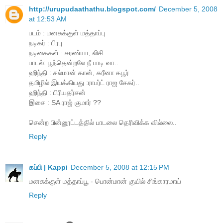
http://urupudaathathu.blogspot.com/
December 5, 2008
at 12:53 AM
படம் : மனசுக்குள் மத்தாப்பு
நடிகர் : பிரபு
நடிகைகள் : சரண்யா, லிசி
பாடல்: பூந்தென்றலே நீ பாடி வா..
ஹிந்தி : சல்மான் கான், கரீனா கபூர்
தமிழில் இயக்கியது :ராபர்ட் ராஜ சேகர்..
ஹிந்தி : பிரியதர்சன்
இசை : SA ராஜ் குமார் ??
சென்ற பின்னூட்டத்தில் பாடலை தெரிவிக்க வில்லை..
Reply
கப்பி | Kappi
December 5, 2008 at 12:15 PM
மனசுக்குள் மத்தாப்பூ - பொன்மான் குயில் சிங்காரமாய்
Reply