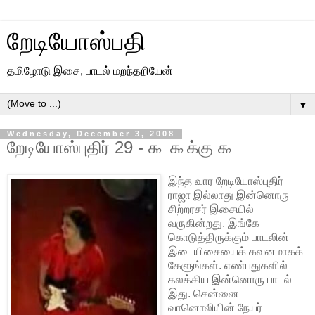
றேடியோஸ்பதி
தமிழோடு இசை, பாடல் மறந்தறியேன்
▼
Wednesday, December 3, 2008
றேடியோஸ்புதிர் 29 - கூ கூக்கு கூ
இந்த வார றேடியோஸ்புதிர்
ராஜா இல்லாது இன்னொரு
சிற்றரசர் இசையில்
வருகின்றது. இங்கே
கொடுத்திருக்கும் பாடலின்
இடையிசையைக் கவனமாகக்
கேளுங்கள். எண்பதுகளில்
கலக்கிய இன்னொரு பாடல்
இது. சென்னை
வானொலியின் நேயர்