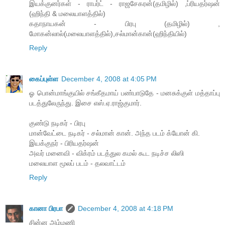
இயக்குனர்கள் - ராபர்ட் - ராஜசேகரன்(தமிழில்) ,ப்ரியதர்ஷன்
(ஹிந்தி & மலையாளத்தில்)
கதாநாயகன் - பிரபு (தமிழில்) ,
மோகன்லால்(மலையாளத்தில்),சல்மான்கான்(ஹிந்தியில்)
Reply
கைப்புள்ள
December 4, 2008 at 4:05 PM
ஓ பொன்மாங்குயில் சங்கீதமாய் பண்பாடுதே - மனசுக்குள் மத்தாப்பு
படத்துலேருந்து. இசை எஸ்.ஏ.ராஜ்குமார்.
குண்டு நடிகர் - பிரபு
மான்வேட்டை நடிகர் - சல்மான் கான். அந்த படம் க்யோன் கி.
இயக்குநர் - பிரியதர்ஷன்
அவர் மனைவி - விக்ரம் படத்துல கமல் கூட நடிச்ச லிஸி
மலையாள மூலப் படம் - தலவாட்டம்
Reply
கானா பிரபா
December 4, 2008 at 4:18 PM
சின்ன அம்மணி