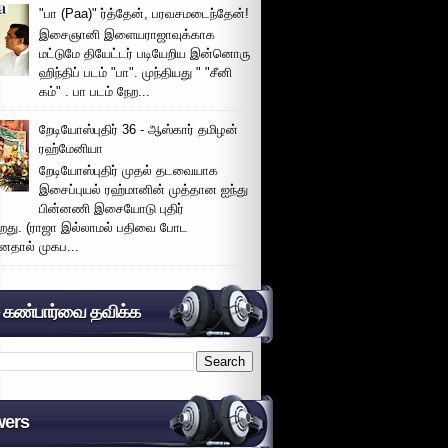
"பா (Paa)" ர்த்தேன், பரவசமடைந்தேன்!
இசைஞானி இளையராஜாவுக்காக
மட்டுமே தியேட்டர் படியேறிய இன்னொரு
ஹிந்திப் படம் "பா". முந்தியது " "சீனி
கம்" . பா படம் நேற...
றேடியோஸ்புதிர் 36 - ஆஸ்கார் தமிழன்
ரஹ்மேனியா
றேடியோஸ்புதிர் முதல் தடவையாக
இசைப்புயல் ரஹ்மானின் முத்தான ஐந்து
பின்னணி இசையோடு புதிர்
்றது. (ராஜா இல்லாமல் பதிவை போட
னதால் முகப...
் கண்பார்வை தவிக்க
wers