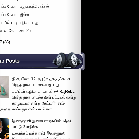
ிறப்பு நேயர் - புதுகைத்தென்றல்
றப்பு நேயர் - ஜீவ்ஸ்
ுபாயில் பாடிய நிலா பாலு
ீங்கள் கேட்டவை 25
7
(85)
ar Posts
திரையிசையில் குழந்தைகளுக்கான
பிறந்த நாள் பாடல்கள் ஐம்பது
ட்விட்டர் வழியாக நண்பர் @ RajRuba
பிறந்த நாள் பாடல்களின் பட்டியல் ஒன்று
தரமுடியுமா என்று கேட்டார். நாம்
்குறதே எண்பதுகளின் பாடல்கள...
இசைஞானி இளையராஜாவின் பத்துப்
பாட்டு போடுங்க
வணக்கம் மக்கள்ஸ்! இசைஞானி