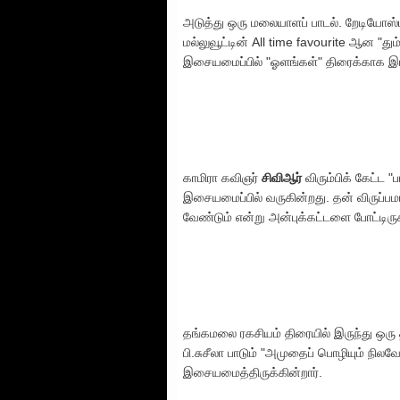
அடுத்து ஒரு மலையாளப் பாடல். றேடியோஸ
மல்லுவூட்டின் All time favourite ஆன "த
இசையமைப்பில் "ஓளங்கள்" திரைக்காக இட
காமிரா கவிஞர்
சிவிஆர்
விரும்பிக் கேட்ட "
இசையமைப்பில் வருகின்றது. தன் விருப்பம
வேண்டும் என்று அன்புக்கட்டளை போட்டிருக
தங்கமலை ரகசியம் திரையில் இருந்து ஒரு 
பி.சுசீலா பாடும் "அமுதைப் பொழியும் நிலவே
இசையமைத்திருக்கின்றார்.