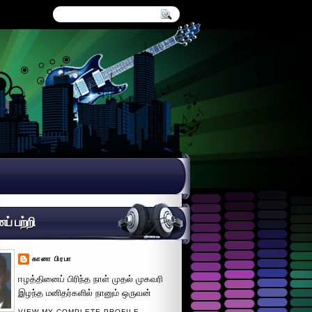
் பற்றி
கானா பிரபா
ஈழத்தினைப் பிரிந்த நாள் முதல் முகவரி
இழந்த மனிதர்களில் நானும் ஒருவன்
VIEW MY COMPLETE PROFILE