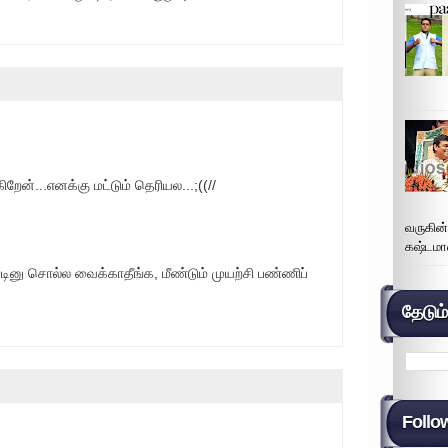
றேன்...எனக்கு மட்டும் தெரியல...;((//
வருகின
கஷ்டமா
னு சொல்ல வைக்காதீங்க, மீண்டும் முயற்சி பண்ணிப்
தேடும
Follo