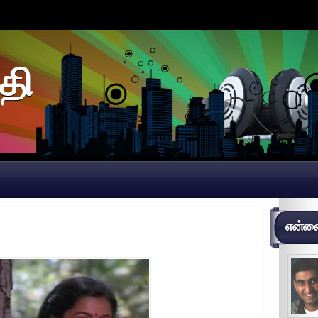
தி
என்னைப