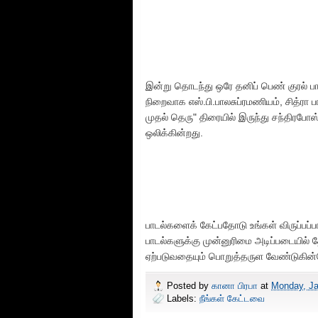
இன்று தொடந்து ஒரே தனிப் பெண் குரல் ப
நிறைவாக எஸ்.பி.பாலசுப்ரமணியம், சித்ரா ப
முதல் தெரு" திரையில் இருந்து சந்திரபோ
ஒலிக்கின்றது.
பாடல்களைக் கேட்பதோடு உங்கள் விருப்பப்
பாடல்களுக்கு முன்னுரிமை அடிப்படையில் 
ஏற்படுவதையும் பொறுத்தருள வேண்டுகின்
Posted by
கானா பிரபா
at
Monday, Ja
Labels:
நீங்கள் கேட்டவை