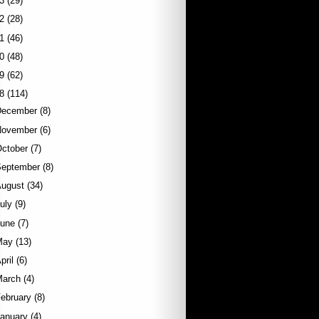
3
(29)
2
(28)
1
(46)
0
(48)
9
(62)
8
(114)
December
(8)
November
(6)
October
(7)
September
(8)
August
(34)
uly
(9)
June
(7)
May
(13)
pril
(6)
March
(4)
ebruary
(8)
January
(4)