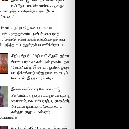
இளையராஜா சமீப நாட்களில் ஜெயா
டிவியினூடாக இசைரசிகர்களுக்குத்
் கொடுத்து வரவிருக்கும் தன் இசை
சிக்கான அ...
ிசையில் நூறு திருமணப்பாடல்கள்
 என் நேசத்துக்குரிய நண்பர் கோபிநாத்
பந்தத்தில் சங்கரியைக் கைப்பிடித்துத் தன்
் அடுத்த கட்டத்துக்குள் பயணிக்கிறார். வ...
சிறப்பு நேயர் - "அப்பாவி சிறுமி" துர்கா
போன வாரம் எங்கள் அன்புக்குரிய தல
"கோபி" வந்து இளையராஜாவின் ஐந்து
பாட்டுக்களோடு வந்து நம்மைக் கட்டிப்
போட்டார். இந்த வாரம் சிறப...
இசையமைப்பாளர் கே.பாக்யராஜ்
சினிமாவில் எதுவும் நடக்கும் என்பதற்கு
உதாரணம், கே.பாக்யராஜ், டி.ராஜேந்தர்,
ஆர்.பாண்டியராஜன், லேட்டஸ்டாக
கஸ்தூரி ராஜா போன்றோர்
ப்பாளர்க...
றேடியோஸ்புதிர் 38 - கடிகாரக் காதல்