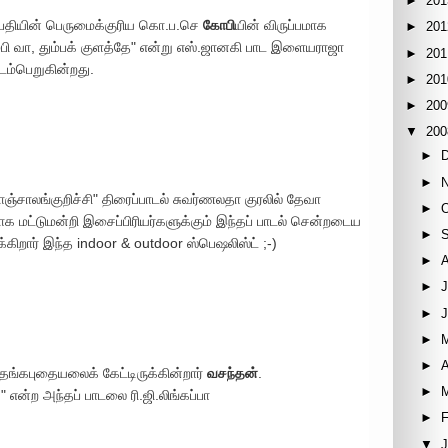
►
201
்பதியின் பெருமைக்குரிய கொ.ப.செ
கோபி
யின் விருப்பமாக
►
201
ும்பி வா, தும்பக் குளத்தே" என்று எஸ்.ஜானகி பாட இளையராஜா
►
201
ம்பெறுகின்றது.
►
201
►
200
▼
200
►
►
பாஞ்சாலங்குறிச்சி" திரைப்பாடல் சுவர்ணலதா குரலில் தேவா
►
ாக மட்டுமன்றி இசைப்பிரியர்களுக்கும் இந்தப் பாடல் சென்றடைய
►
்கிறார் இந்த indoor & outdoor ஸ்பெஷலிஸ்ட் ;-)
►
►
J
►
►
►
A
தங்கபுதையலைக் கேட்டிருக்கின்றார்
வசந்தன்
.
►
" என்ற அந்தப் பாடலை ரி.ஜி.லிங்கப்பா
►
F
▼