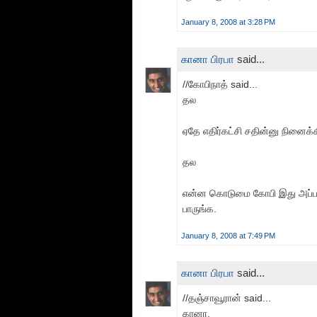
January 8, 2008 at 3:28 PM
கானா பிரபா
said...
//கோபிநாத் said...
தல
ஏதே எதிர்கட்சி சதின்னு நினைக்கி
தல
என்ன கொடுமை கோபி இது அப்படி
பாருங்க.
January 8, 2008 at 7:49 PM
கானா பிரபா
said...
//தஞ்சாவூரான் said...
கானா,