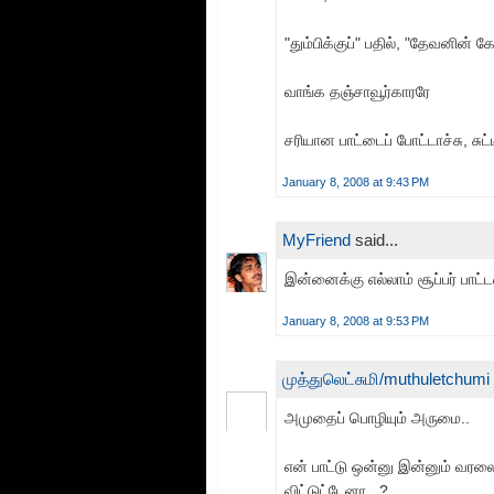
"தும்பிக்குப்" பதில், "தேவனின் க
வாங்க தஞ்சாவூர்காரரே
சரியான பாட்டைப் போட்டாச்சு, சுட்
January 8, 2008 at 9:43 PM
MyFriend
said...
இன்னைக்கு எல்லாம் சூப்பர் பாட்
January 8, 2008 at 9:53 PM
முத்துலெட்சுமி/muthuletchumi
அமுதைப் பொழியும் அருமை..
என் பாட்டு ஒன்னு இன்னும் வரல
விட்டுட்டேனா.. ?