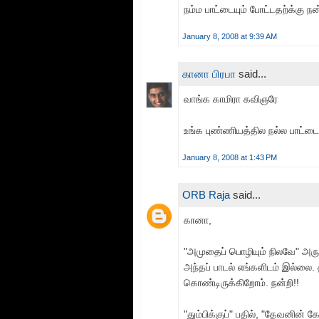
நம்ம பாட்டையும் போட்டதற்க்கு நன்
January 8, 2008 at 9:39 AM
கானா பிரபா
said...
வாங்க காமிரா கவிஞரே
உங்க புண்ணியத்தில நல்ல பாட்ட
January 8, 2008 at 1:43 PM
ORB Raja
said...
கானா,
"அமுதைப் பொழியும் நிலவே" அர
அந்தப் பாடல் எங்களிடம் இல்லை. 
கொண்டிருக்கிறோம். நன்றி!!
"தும்பிக்குப்" பதில், "தேவனின் க