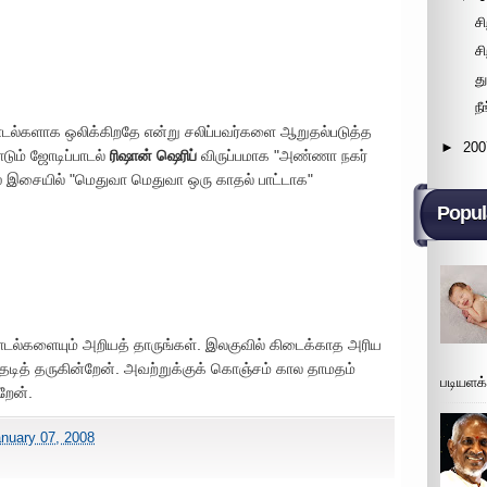
ச
சி
த
ந
ாடல்களாக ஒலிக்கிறதே என்று சலிப்பவர்களை ஆறுதல்படுத்த
►
200
ாடும் ஜோடிப்பாடல்
ரிஷான் ஷெரிப்
விருப்பமாக "அண்ணா நகர்
ஸ் இசையில் "மெதுவா மெதுவா ஒரு காதல் பாட்டாக"
Popul
பாடல்களையும் அறியத் தாருங்கள். இலகுவில் கிடைக்காத அரிய
தேடித் தருகின்றேன். அவற்றுக்குக் கொஞ்சம் கால தாமதம்
படியளக
றேன்.
nuary 07, 2008