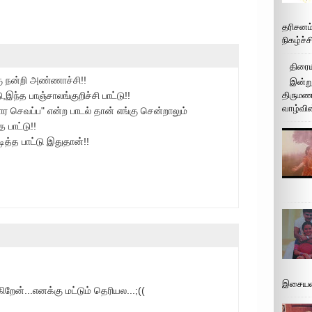
தரிசனம
நிகழ்ச்
திரைய
கு நன்றி அண்ணாச்சி!!
இன்று
,இந்த பாஞ்சாலங்குறிச்சி பாட்டு!!
திருமண 
வாழ்வின
ோர செவப்ப" என்ற பாடல் தான் எங்கு சென்றாலும்
 பாட்டு!!
ித்த பாட்டு இதுதான்!!
இசையமை
றேன்...எனக்கு மட்டும் தெரியல...;((