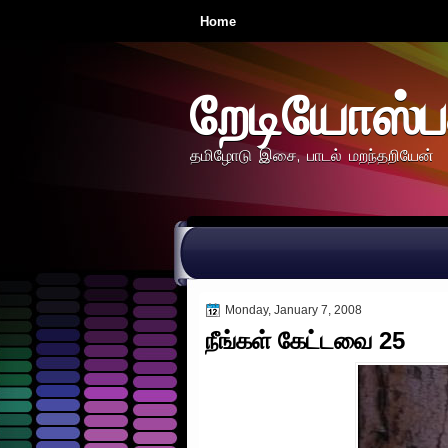
Home
றேடியோஸ்ப
தமிழோடு இசை, பாடல் மறந்தறியேன்
Monday, January 7, 2008
நீங்கள் கேட்டவை 25