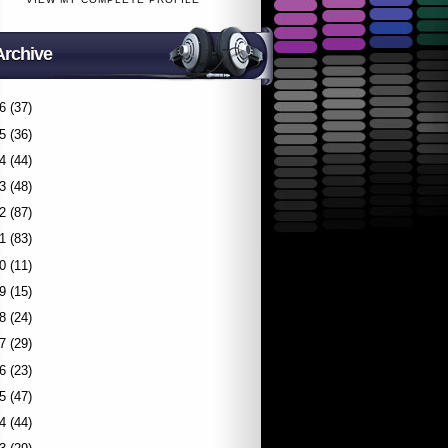
Archive
6
(37)
5
(36)
4
(44)
3
(48)
2
(87)
1
(83)
0
(11)
9
(15)
8
(24)
7
(29)
6
(23)
5
(47)
4
(44)