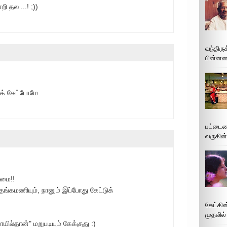
றி தல ...! ;))
வந்திரு
பின்னணி
ைக் கேட்போமே
பட்டைய
வருகின்
ுமை!!
தங்கமணியும், நானும் இப்போது கேட்டுக்
கேட்கின
முதலில்
ோயில்தான்" மறுபடியும் கேக்குது :)