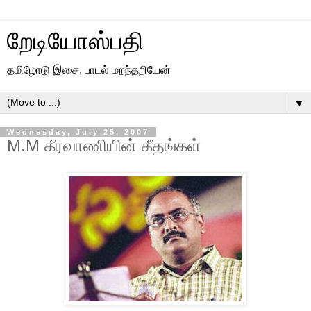
றேடியோஸ்பதி
தமிழோடு இசை, பாடல் மறந்தறியேன்
▼
Wednesday, July 25, 2007
M.M கீரவாணியின் கீதங்கள்