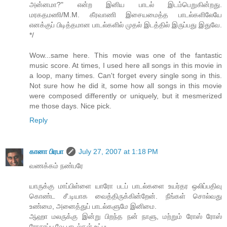
அன்னமா?" என்ற இனிய பாடல் இடம்பெறுகின்றது.
மரகதமணி/M.M. கீரவாணி இசையமைத்த பாடல்களிலேயே
எனக்குப் பிடித்தமான பாடல்களில் முதல் இடத்தில் இருப்பது இதுவே.
*/
Wow...same here. This movie was one of the fantastic
music score. At times, I used here all songs in this movie in
a loop, many times. Can't forget every single song in this.
Not sure how he did it, some how all songs in this movie
were composed differently or uniquely, but it mesmerized
me those days. Nice pick.
Reply
கானா பிரபா
July 27, 2007 at 1:18 PM
வணக்கம் நண்பரே
யாருக்கு மாப்பிள்ளை யாரோ படப் பாடல்களை உயர்தர ஒலிப்பதிவு
கொண்ட சீ.டியாக வைத்திருக்கின்றேன். நீங்கள் சொல்வது
உண்மை, அனைத்துப் பாடல்களுமே இனிமை.
ஆஹா மலருக்கு இன்று பிறந்த நன் நாளு, மற்றும் ரோஸ் ரோஸ்
ரோசாப்பூவே பாடல்கள் உட்பட.