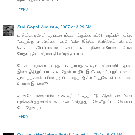
Reply
Sud Gopal
August 4, 2007 at 3:29 AM
டாக்டர்.ராஜசேகர்,மதுபாலா,ரம்யா க்ருஷ்ணவம்சி நடிப்பில் வந்த
"யாருக்கு மாப்பிள்ளை யாரோ"வில் இந்திய கிரிக்கெட் வீரர்கள்
கெஸ்ட் அப்பியரன்ஸ் செய்ததாக நினைவு.ரோஸ் ரோஸ்
ரோஜாப்பூவே..சிறுவயதில் பிடித்த பாடல்.
போன வருஷம் வந்த பக்தராமதாசுக்கும் கீரவாணி தான்
இசை.இதிலும் பாடல்கள் தேன் மாதிரி இனிக்கும்.அப்புறம் எங்கள்
தங்கத்தலைவி பிப்ஸ் நடிப்பில் வந்த ஜிஸ்ம் "மதுகோஷியான்" ஏன்
லிஸ்டில இல்லை??
வானமே எல்லையில எனக்குப் பிடித்த "நீ ஆண்டவனா"வை
புறக்கணித்தமைக்காக சபையிலிருந்து வெளிநடப்பு செய்யப்
போகிறேன் ;-)
Reply
யோகன் பாரிஸ்(Johan-Paris)
August 4, 2007 at 6:31 AM