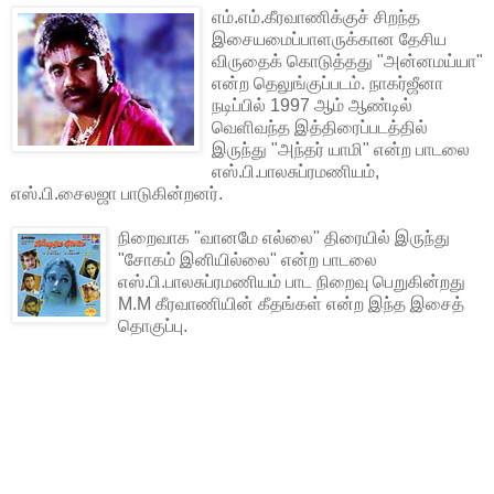
எம்.எம்.கீரவாணிக்குச் சிறந்த
இசையமைப்பாளருக்கான தேசிய
விருதைக் கொடுத்தது "அன்னமய்யா"
என்ற தெலுங்குப்படம். நாகர்ஜீனா
நடிப்பில் 1997 ஆம் ஆண்டில்
வெளிவந்த இத்திரைப்படத்தில்
இருந்து "அந்தர் யாமி" என்ற பாடலை
எஸ்.பி.பாலசுப்ரமணியம்,
எஸ்.பி.சைலஜா பாடுகின்றனர்.
நிறைவாக "வானமே எல்லை" திரையில் இருந்து
"சோகம் இனியில்லை" என்ற பாடலை
எஸ்.பி.பாலசுப்ரமணியம் பாட நிறைவு பெறுகின்றது
M.M கீரவாணியின் கீதங்கள் என்ற இந்த இசைத்
தொகுப்பு.