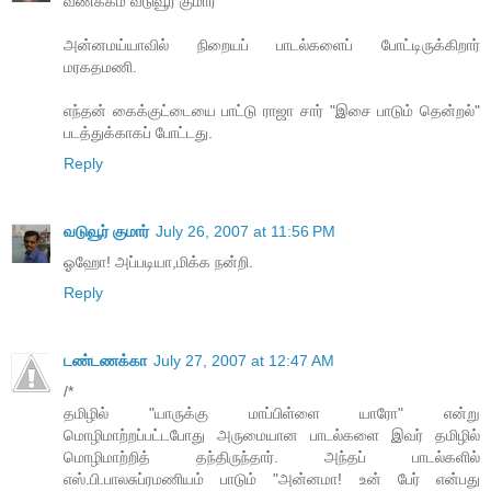
வணக்கம் வடுவூர் குமார்
அன்னமய்யாவில் நிறையப் பாடல்களைப் போட்டிருக்கிறார்
மரகதமணி.
எந்தன் கைக்குட்டையை பாட்டு ராஜா சார் "இசை பாடும் தென்றல்"
படத்துக்காகப் போட்டது.
Reply
வடுவூர் குமார்
July 26, 2007 at 11:56 PM
ஓஹோ! அப்படியா,மிக்க நன்றி.
Reply
டண்டணக்கா
July 27, 2007 at 12:47 AM
/*
தமிழில் "யாருக்கு மாப்பிள்ளை யாரோ" என்று
மொழிமாற்றப்பட்டபோது அருமையான பாடல்களை இவர் தமிழில்
மொழிமாற்றித் தந்திருந்தார். அந்தப் பாடல்களில்
எஸ்.பி.பாலசுப்ரமணியம் பாடும் "அன்னமா! உன் பேர் என்பது