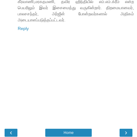
கீரவாணி,மரகதமணி, தவிர ஹிந்தியில் எம்.எம்.க்ரீம் என்ற
பெயரிலும் இவர் இசைமைத்து வருகின்றார். திறமையானவர்,
பாலசசந்தர், அர்ஜீன் போன்றவர்களால் அதிகம்
அடையாளப்படுத்தப்பட்டவர்.
Reply
‹
›
Home