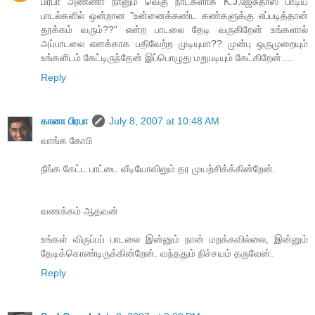
பிரபா அண்ணா நானும் வெகு நாட்களாக K.J.ஜேசுதாஸ் பாடிய
பாடல்களில் ஒன்றான "உன்னைக்கண்ட கண்களுக்கு எப்படித்தான்
தூக்கம் வரும்??" என்ற பாடலை தேடி வருகிறேன் உங்களால்
அப்பாடலை எனக்காக பதிவேற்ற முடியுமா?? முன்பு ஒருமுறையும்
உங்களிடம் கேட்டிருந்தேன் இப்பொழுது மறுபடியும் கேட்கிறேன்....
Reply
கானா பிரபா
July 8, 2007 at 10:48 AM
வாங்க கோபி
நீங்க கேட்ட பாட்டை வீடியோவிலும் தர முயற்சிக்க்கின்றேன்.
வணக்கம் ஆதவன்
உங்கள் விருப்பப் பாடலை இன்னும் நான் மறக்கவில்லை, இன்னும்
தேடிக்கொண்டிருக்கின்றேன். வந்ததும் நிச்சயம் தருவேன்.
Reply