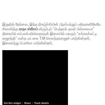
இறுதித் தேர்வை, இந்த நிகழ்ச்சியின் ஆரம்பத்துப் பதிவுகளிலேயே
சிலாகித்த
ராதா ஸ்ரீராம்
விரும்பும் "பெற்றால் தான் பிள்ளையா"
திரையில் எம்.எஸ்.விஸ்வநாதன் இசையில் மலரும் "சக்கரக்கட்டி
ராஜாத்தி" என்ற பாடலை T.M செளந்தரராஜன் பாடுகின்றார்.
இணைந்து பி.சுசீலா பாடுகின்றார்.
Get this widget
Share
Track details
|
|