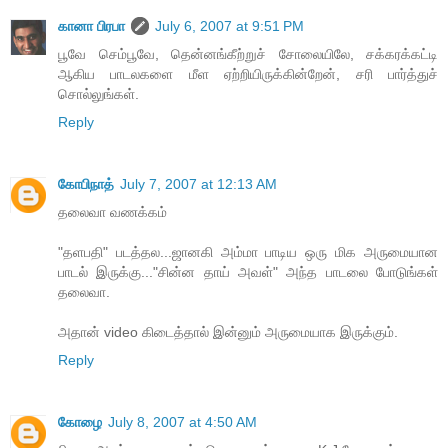
கானா பிரபா
July 6, 2007 at 9:51 PM
பூவே செம்பூவே, தென்னங்கீற்றுச் சோலையிலே, சக்கரக்கட்டி
ஆகிய பாடலகளை மீள ஏற்றியிருக்கின்றேன், சரி பார்த்துச்
சொல்லுங்கள்.
Reply
கோபிநாத்
July 7, 2007 at 12:13 AM
தலைவா வணக்கம்
"தளபதி" படத்தல...ஜானகி அம்மா பாடிய ஒரு மிக அருமையான
பாடல் இருக்கு..."சின்ன தாய் அவள்" அந்த பாடலை போடுங்கள்
தலைவா.
அதான் video கிடைத்தால் இன்னும் அருமையாக இருக்கும்.
Reply
கோழை
July 8, 2007 at 4:50 AM