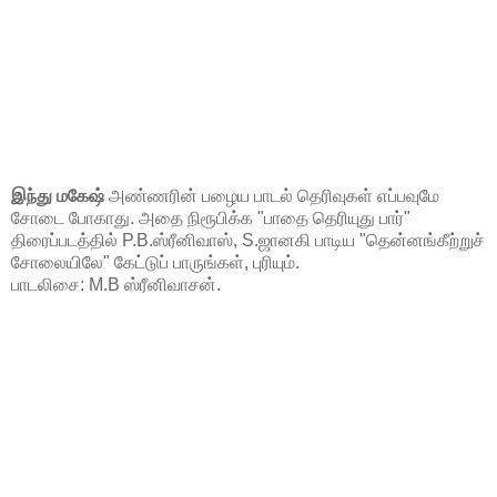
இந்து மகேஷ்
அண்ணரின் பழைய பாடல் தெரிவுகள் எப்பவுமே
சோடை போகாது. அதை நிரூபிக்க "பாதை தெரியுது பார்"
திரைப்படத்தில் P.B.ஸ்ரீனிவாஸ், S.ஜானகி பாடிய "தென்னங்கீற்றுச்
சோலையிலே" கேட்டுப் பாருங்கள், புரியும்.
பாடலிசை: M.B ஸ்ரீனிவாசன்.