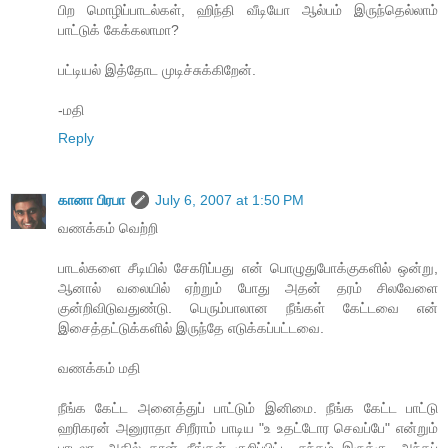
பிற மொழிப்பாடல்கள், ஹிந்தி வீடியோ ஆல்பம் இருந்தெல்லாம்
பாட்டுக் கேக்கலாமா?
பட்டியல் இத்தோட முடிச்சுக்கிறேன்.
-மதி
Reply
கானா பிரபா
July 6, 2007 at 1:50 PM
வணக்கம் வெற்றி
பாடல்களை சீடியில் சேகரிப்பது என் பொழுதுபோக்குகளில் ஒன்று,
ஆனால் வலையில் ஏற்றும் போது அதன் தரம் சிலவேளை
குன்றிவிடுவதுண்டு. பெரும்பாலான நீங்கள் கேட்டவை என்
இசைத்தட்டுக்களில் இருந்தே எடுக்கப்பட்டவை.
வணக்கம் மதி
நீங்க கேட்ட அனைத்துப் பாட்டும் இனிமை. நீங்க கேட்ட பாட்டு
ஹரிகரன் அனுராதா சிறீராம் பாடிய "உ உதட்டோர செவப்பே" என்றும்
பாடலா, அதில் தான் நீங்கள் குறிப்பிட்ட சந்தம் இருக்கு. அந்தப்