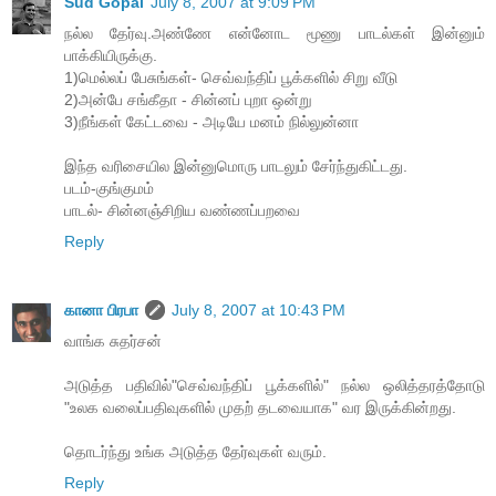
Sud Gopal
July 8, 2007 at 9:09 PM
நல்ல தேர்வு.அண்ணே என்னோட மூணு பாடல்கள் இன்னும்
பாக்கியிருக்கு.
1)மெல்லப் பேசுங்கள்- செவ்வந்திப் பூக்களில் சிறு வீடு
2)அன்பே சங்கீதா - சின்னப் புறா ஒன்று
3)நீங்கள் கேட்டவை - அடியே மனம் நில்லுன்னா
இந்த வரிசையில இன்னுமொரு பாடலும் சேர்ந்துகிட்டது.
படம்-குங்குமம்
பாடல்- சின்னஞ்சிறிய வண்ணப்பறவை
Reply
கானா பிரபா
July 8, 2007 at 10:43 PM
வாங்க சுதர்சன்
அடுத்த பதிவில்"செவ்வந்திப் பூக்களில்" நல்ல ஒலித்தரத்தோடு
"உலக வலைப்பதிவுகளில் முதற் தடவையாக" வர இருக்கின்றது.
தொடர்ந்து உங்க அடுத்த தேர்வுகள் வரும்.
Reply