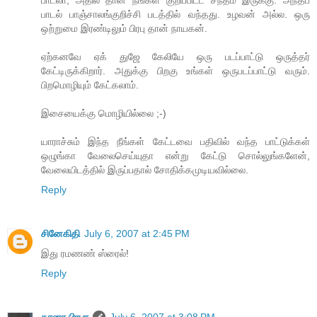
பாடல் பாஞ்சாலங்குறிச்சி படத்தில் வந்தது. உழவன் அல்ல. ஒரு
ஒற்றுமை இரண்டிலும் பிரபு தான் நாயகன்.
ஏற்கனவே ஏக் துஜே கேலியே ஒரு படப்பாட்டு ஒருத்தர்
கேட்டிருக்கிறார். அதுக்கு பிறகு உங்கள் ஒருபடப்பாட்டு வரும்.
பிறமொழியும் கேட்கலாம்.
இசையைக்கு மொழியில்லை ;-)
யாராச்சும் இந்த நீங்கள் கேட்டவை பதிவில் வந்த பாட்டுக்கள்
ஒழுங்கா வேலைசெய்யுதா என்று கேட்டு சொல்லுங்களேன்,
வேலையிடத்தில் இருப்பதால் சோதிக்கமுடியவில்லை.
Reply
சினேகிதி
July 6, 2007 at 2:45 PM
இது ரமணண் ஸ்ரைல்!
Reply
கானா பிரபா
July 6, 2007 at 3:08 PM