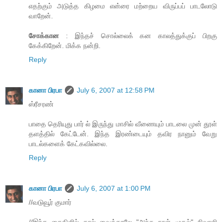
எதற்கும் அடுத்த கிழமை என்ரை மற்றைய விருப்பப் பாடலோடு
வாறேன்.
சோக்கான
: இந்தச் சொல்லைக் கன காலத்துக்குப் பிறகு
கேக்கிறேன். மிக்க நன்றி.
Reply
கானா பிரபா
July 6, 2007 at 12:58 PM
ஸ்ரீசரண்
பாதை தெரியுது பார் ல் இருந்து மாசில் வீணையும் பாடலை முன் தூள்
தளத்தில் கேட்டேன். இந்த இரண்டையும் தவிர நானும் வேறு
பாடல்களைக் கேட்கவில்லை.
Reply
கானா பிரபா
July 6, 2007 at 1:00 PM
//வடுவூர் குமார்
//இந்த சைகிளில் கால் வைத்தாலே "அந்த நாள் முதல்" சிவாஜி