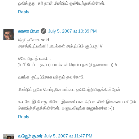
ஒலிக்குது, சரி நான் மீண்டும் ஒலியேற்றுகின்றேன்.
Reply
கானா பிரபா
July 5, 2007 at 10:39 PM
//குட்டிபிசாசு said...
அசத்திபுட்டீங்க!! பாடல்கள் அம்புட்டும் சூப்பரு! //
//கோபிநாத் said...
ரிப்பீட்டேய்....சூப்பர் பாடல்கள் ரொம்ப நன்றி தலைவா :)) //
வாங்க குட்டிப்பிசாசு மற்றும் தல கோபி
மீண்டும் பூவே செம்பூவே பாட்டை ஒலியேற்றியிருக்கின்றேன்.
கூடவே இப்போது விசேட இணைப்பாக அப்பாடலின் இசையை மட்டும்
கொடுத்திருக்கின்றேன். அனுபவியுங்க ராஜாக்களே ;-))
Reply
வடுவூர் குமார்
July 5, 2007 at 11:47 PM