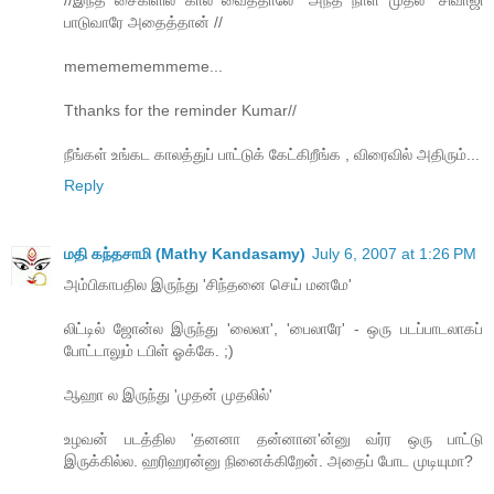
பாடுவாரே அதைத்தான் //
mememememmeme...
Tthanks for the reminder Kumar//
நீங்கள் உங்கட காலத்துப் பாட்டுக் கேட்கிறீங்க , விரைவில் அதிரும்...
Reply
மதி கந்தசாமி (Mathy Kandasamy)
July 6, 2007 at 1:26 PM
அம்பிகாபதில இருந்து 'சிந்தனை செய் மனமே'
லிட்டில் ஜோன்ல இருந்து 'லைலா', 'பைலாரே' - ஒரு படப்பாடலாகப்
போட்டாலும் டபிள் ஓக்கே. ;)
ஆஹா ல இருந்து 'முதன் முதலில்'
உழவன் படத்தில 'தனனா தன்னான'ன்னு வர்ர ஒரு பாட்டு
இருக்கில்ல. ஹரிஹரன்னு நினைக்கிறேன். அதைப் போட முடியுமா?