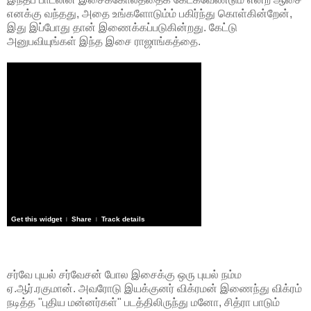
எனக்கு வந்தது, அதை உங்களோடும்ம் பகிர்ந்து கொள்கின்றேன்,
இது இப்போது தான் இணைக்கப்படுகின்றது. கேட்டு
அனுபவியுங்கள் இந்த இசை ராஜாங்கத்தை.
Get this widget
Share
Track details
|
|
சர்வே புயல் சர்வேசன் போல இசைக்கு ஒரு புயல் நம்ம
ஏ.ஆர்.ரகுமான். அவரோடு இயக்குனர் விக்ரமன் இணைந்து விக்ரம்
நடித்த "புதிய மன்னர்கள்" படத்திலிருந்து மனோ, சித்ரா பாடும்