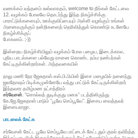
வணக்கம் வந்தனம் சுஸ்வாகதம், welcome to நீங்கள் கேட்டவை
12. வழக்கம் போலவே தொடர்ந்து இந்த நிகழ்ச்சிக்கு
பாராட்டுக்களையும், ஊக்குவிப்பையும் அள்ளி வழங்கும் உங்கள்
அனைவருக்கும் நன்றிகளைத் தெரிவித்துக் கொண்டு உடனேயே
நிகழ்ச்சிக்குப்
போகலாம். ;-))
இன்றைய நிகழ்ச்சியிலும் வழக்கம் போல பழைய, இடைக்கால,
புதிய பாடல்களை பல்வேறு ரசனை கொண்ட நம்ம நண்பர்கள்
கேட்டிருக்கின்றார்கள். அந்தவகையில்
நாலு மணி நேர ஜேசுதாஸ் எஸ்.பி.பியின் இசை மழையில் நனைந்து
ஜலதோஷம் பிடிக்கமுன்னேயே வந்து பாட்டுக் கேட்டிருக்கின்றார்
இந்தவார தமிழ்மண நட்சத்திரம்
சர்வேசன்
. "சொல்லத் துடிக்குது மனசு" படத்திலிருந்து
கே.ஜே.ஜேசுதாஸ் பாடும் "பூவே செம்பூவே". இசைய வைத்தவர்
இளையராஜா.
பாடலைக் கேட்க
சர்வேசன் கேட்ட பூவே செம்பூவே பாட்டைக் கேட்டதும் குரல் தவிர்த்த
இந்தப் பாடலின் இசைக்கோலத்தைக் கேட்கவேண்டும் என்ற ஆசை