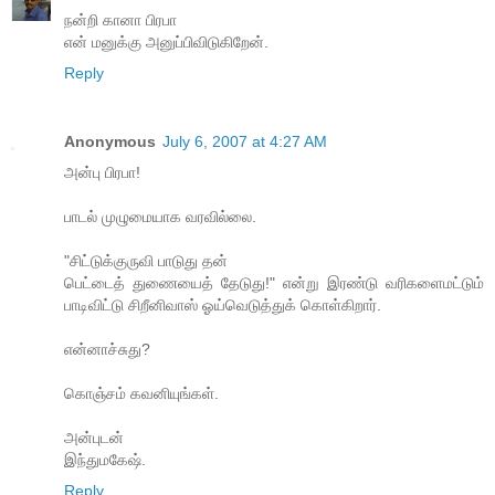
நன்றி கானா பிரபா
என் மனுக்கு அனுப்பிவிடுகிறேன்.
Reply
Anonymous
July 6, 2007 at 4:27 AM
அன்பு பிரபா!
பாடல் முழுமையாக வரவில்லை.
"சிட்டுக்குருவி பாடுது தன்
பெட்டைத் துணையைத் தேடுது!" என்று இரண்டு வரிகளைமட்டும்
பாடிவிட்டு சிறீனிவாஸ் ஓய்வெடுத்துக் கொள்கிறார்.
என்னாச்சுது?
கொஞ்சம் கவனியுங்கள்.
அன்புடன்
இந்துமகேஷ்.
Reply