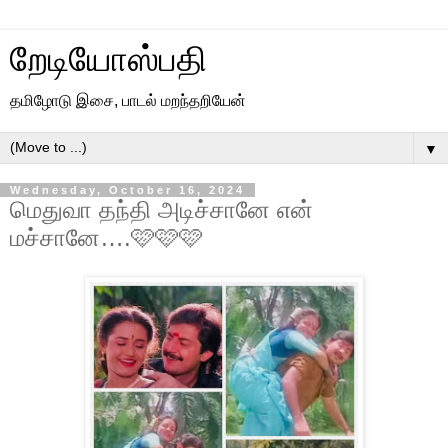
றேடியோஸ்பதி
தமிழோடு இசை, பாடல் மறந்தறியேன்
▼
Wednesday, October 16, 2024
மெதுவா தந்தி அடிச்சானே என்
மச்சானே….🩷🩷🩷