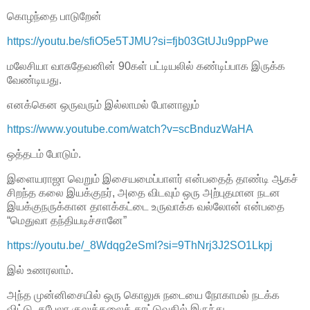
கொழந்தை பாடுறேன்
https://youtu.be/sfiO5e5TJMU?si=fjb03GtUJu9ppPwe
மலேசியா வாசுதேவனின் 90கள் பட்டியலில் கண்டிப்பாக இருக்க
வேண்டியது.
எனக்கென ஒருவரும் இல்லாமல் போனாலும்
https://www.youtube.com/watch?v=scBnduzWaHA
ஒத்தடம் போடும்.
இளையராஜா வெறும் இசையமைப்பாளர் என்பதைத் தாண்டி ஆகச்
சிறந்த கலை இயக்குநர், அதை விடவும் ஒரு அற்புதமான நடன
இயக்குநருக்கான தாளக்கட்டை உருவாக்க வல்லோன் என்பதை
“மெதுவா தந்தியடிச்சானே”
https://youtu.be/_8Wdqg2eSmI?si=9ThNrj3J2SO1Lkpj
இல் உணரலாம்.
அந்த முன்னிசையில் ஒரு கொலுசு நடையை நோகாமல் நடக்க
விட்டு, தபேலா குலுக்கலைக் காட்டுவதில் இருந்து