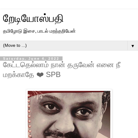
றேடியோஸ்பதி
தமிழோடு இசை, பாடல் மறந்தறியேன்
▼
Saturday, June 4, 2022
கேட்டதெல்லாம் நான் தருவேன் எனை நீ
மறக்காதே ❤️ SPB