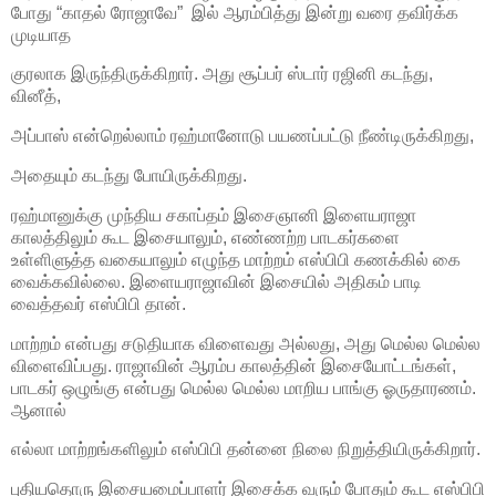
போது “காதல் ரோஜாவே” இல் ஆரம்பித்து இன்று வரை தவிர்க்க
முடியாத
குரலாக இருந்திருக்கிறார். அது சூப்பர் ஸ்டார் ரஜினி கடந்து,
வினீத்,
அப்பாஸ் என்றெல்லாம் ரஹ்மானோடு பயணப்பட்டு நீண்டிருக்கிறது,
அதையும் கடந்து போயிருக்கிறது.
ரஹ்மானுக்கு முந்திய சகாப்தம் இசைஞானி இளையராஜா
காலத்திலும் கூட இசையாலும், எண்ணற்ற பாடகர்களை
உள்ளிளுத்த வகையாலும் எழுந்த மாற்றம் எஸ்பிபி கணக்கில் கை
வைக்கவில்லை. இளையராஜாவின் இசையில் அதிகம் பாடி
வைத்தவர் எஸ்பிபி தான்.
மாற்றம் என்பது சடுதியாக விளைவது அல்லது, அது மெல்ல மெல்ல
விளைவிப்பது. ராஜாவின் ஆரம்ப காலத்தின் இசையோட்டங்கள்,
பாடகர் ஒழுங்கு என்பது மெல்ல மெல்ல மாறிய பாங்கு ஓருதாரணம்.
ஆனால்
எல்லா மாற்றங்களிலும் எஸ்பிபி தன்னை நிலை நிறுத்தியிருக்கிறார்.
புதியதொரு இசையமைப்பாளர் இசைக்க வரும் போதும் கூட எஸ்பிபி