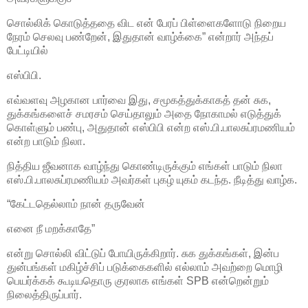
சொல்லிக் கொடுத்ததை விட என் பேரப் பிள்ளைகளோடு நிறைய
நேரம் செலவு பண்றேன், இதுதான் வாழ்க்கை” என்றார் அந்தப்
பேட்டியில்
எஸ்பிபி.
எவ்வளவு அழகான பார்வை இது, சமூகத்துக்காகத் தன் சுக,
துக்கங்களைச் சமரசம் செய்தாலும் அதை நோகாமல் எடுத்துக்
கொள்ளும் பண்பு, அதுதான் எஸ்பிபி என்ற எஸ்.பி.பாலசுப்ரமணியம்
என்ற பாடும் நிலா.
நித்திய ஜீவனாக வாழ்ந்து கொண்டிருக்கும் எங்கள் பாடும் நிலா
எஸ்.பி.பாலசுப்ரமணியம் அவர்கள் புகழ் யுகம் கடந்த. நீடித்து வாழ்க.
“கேட்டதெல்லாம் நான் தருவேன்
எனை நீ மறக்காதே”
என்று சொல்லி விட்டுப் போயிருக்கிறார். சுக துக்கங்கள், இன்ப
துன்பங்கள் மகிழ்ச்சிப் படுக்கைகளில் எல்லாம் அவற்றை மொழி
பெயர்க்கக் கூடியதொரு குரலாக எங்கள் SPB என்றென்றும்
நிலைத்திருப்பார்.