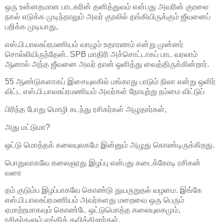
ஒரு உன்னதமான பாடகரின் தனித்துவம் என்பது அவரின் குரலை
நகல் எடுக்க முடிந்தாலும் அவர் குரலில் தங்கியிருக்கும் ஜீவனைப்
பறிக்க முடியாது,
எஸ்.பி.பாலசுப்ரமணியம் வாழும் உதாரணம் என்று முன்னர்
சொல்லியிருந்தேன். SPB மாதிரி அச்சொட்டாகப் பாட வரலாம்
ஆனால் அந்த ஜீவனை அவர் தான் ஒளித்து வைத்திருக்கின்றார்.
55 ஆண்டுகளாகப் இசையுலகில் மங்காது பாடும் நிலா என்று ஒளிர்
விட்ட எஸ்.பி.பாலசுப்ரமணியம் அவர்கள் நோயுற்று நம்மை விட்டுப்
பிரிந்த போது மொழி கடந்து ரசிகர்கள் அழுதார்கள்,
அது மட்டுமா?
ஒட்டு மொத்தக் கலையுலகமே இன்னும் அழுது கொண்டிருக்கிறது.
பொதுவாகவே கலைஞரது இழப்பு என்பது கடைக்கோடி ரசிகன்
வரை
தம் குடும்ப இழப்பாகவே கொண்டு துயருறுதல் வழமை. இங்கே
எஸ்.பி.பாலசுப்ரமணியம் அவர்களது மறைவை ஒரு பெரும்
ஏமாற்றமாகவும் கொண்டே ஒட்டுமொத்த கலையுலகமும்,
ரசிகர்களும் ஏங்கித் தவிக்கிறார்கள்.