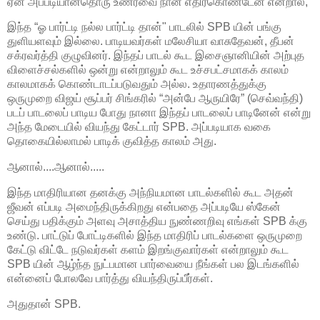
ஏன் அப்படியானதொரு உணர்வை நான் எதிர்கொண்டேன் என்றால்,
இந்த “ஓ பார்ட்டி நல்ல பார்ட்டி தான்" பாடலில் SPB யின் பங்கு
துளியளவும் இல்லை. பாடியவர்கள் மலேசியா வாசுதேவன், தீபன்
சக்ரவர்த்தி குழுவினர். இந்தப் பாடல் கூட இசைஞானியின் அற்புத
விளைச்சல்களில் ஒன்று என்றாலும் கூட உச்சபட்சமாகக் காலம்
காலமாகக் கொண்டாடப்படுவதும் அல்ல. உதாரணத்துக்கு
ஒருமுறை விஜய் சூப்பர் சிங்கரில் “அன்பே ஆருயிரே” (செவ்வந்தி)
படப் பாடலைப் பாடிய போது நானா இந்தப் பாடலைப் பாடினேன் என்று
அந்த மேடையில் வியந்து கேட்டார் SPB. அப்படியாக வகை
தொகையில்லாமல் பாடிக் குவித்த காலம் அது.
ஆனால்....ஆனால்.....
இந்த மாதிரியான தனக்கு அந்நியமான பாடல்களில் கூட அதன்
ஜீவன் எப்படி அமைந்திருக்கிறது என்பதை அப்படியே ஸ்கேன்
செய்து பதிக்கும் அளவு அசாத்திய நுண்ணறிவு எங்கள் SPB க்கு
உண்டு. பாட்டுப் போட்டிகளில் இந்த மாதிரிப் பாடல்களை ஒருமுறை
கேட்டு விட்டே நடுவர்கள் களம் இறங்குவார்கள் என்றாலும் கூட
SPB யின் ஆழ்ந்த நுட்பமான பார்வையை நீங்கள் பல இடங்களில்
என்னைப் போலவே பார்த்து வியந்திருப்பீர்கள்.
அதுதான் SPB.