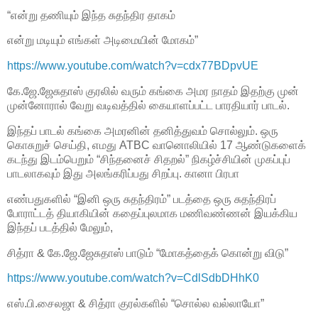
“என்று தணியும் இந்த சுதந்திர தாகம்
என்று மடியும் எங்கள் அடிமையின் மோகம்”
https://www.youtube.com/watch?v=cdx77BDpvUE
கே.ஜே.ஜேசுதாஸ் குரலில் வரும் கங்கை அமர நாதம் இதற்கு முன்
முன்னோரால் வேறு வடிவத்தில் கையாளப்பட்ட பாரதியார் பாடல்.
இந்தப் பாடல் கங்கை அமரனின் தனித்துவம் சொல்லும். ஒரு
கொசுறுச் செய்தி, எமது ATBC வானொலியில் 17 ஆண்டுகளைக்
கடந்து இடம்பெறும் “சிந்தனைச் சிதறல்” நிகழ்ச்சியின் முகப்புப்
பாடலாகவும் இது அலங்கரிப்பது சிறப்பு. கானா பிரபா
எண்பதுகளில் “இனி ஒரு சுதந்திரம்” படத்தை ஒரு சுதந்திரப்
போராட்டத் தியாகியின் கதைப்புலமாக மணிவண்ணன் இயக்கிய
இந்தப் படத்தில் மேலும்,
சித்ரா & கே.ஜே.ஜேசுதாஸ் பாடும் “மோகத்தைக் கொன்று விடு”
https://www.youtube.com/watch?v=CdlSdbDHhK0
எஸ்.பி.சைலஜா & சித்ரா குரல்களில் “சொல்ல வல்லாயோ”