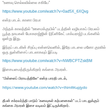
“உணவு செல்லவில்லை சகியே”
https://www.youtube.com/watch?v=0ad5X_6XQvg
என்ற பாடல். கானா பிரபா
அந்தக் காலத்தில் “ஊமைக்குயில்” படத்தின் வழியாகப் பிரபலம்
பூத்த நாயகன் யோகராஜ்ஜின் (டூப்ளிகேட் பாக்யராஜ்) படங்களில்
ஒன்று இது.
இந்தப் பாடலின் சிறப்பு என்னவெனில், இதே பாடலை மனோ குரலில்
ஒரு துள்ளிசைப் பாடலாகவும் இப்படி
https://www.youtube.com/watch?v=NWBCPTZskBM
இசையமைத்திருக்கிறார் கங்கை அமரன்.
"பிள்ளைப் பிராயத்திலே" 
என்ற பாரதி பாடல், 
https://www.youtube.com/watch?v=tNmRKupJydo
தீபன் சக்ரவர்த்தி பாடும் 'கனவுகள் கற்பனைகள்" படப் பாடலுக்கும் 
கங்கை அமரன் இசை வடிவம் இட்டிருக்கிறார். 