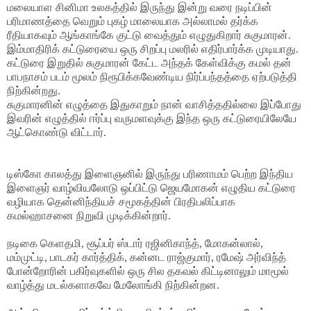
மலையாள சினிமா உலகத்தில் இருந்து இன்று வரை நடிப்பின்
பரிமாணத்தை வெறும் புகழ் மாலையாக அல்லாமல் தர்க்க
ரீதியாகவும் ஆங்காங்கே குட்டு வைத்தும் எழுதுகிறார் சுகுமாரன்.
இம்மாதிரிக் கட்டுரையை ஒரு சிறப்பு மலரில் எதிர்பார்க்க முடியாது.
கட்டுரை இறுதில் சுகுமாரன் கேட்ட அந்தக் கேள்விக்கு கமல் தன்
பாபநாசம் படம் மூலம் நிரூபிக்கவேண்டிய நிர்ப்பந்தத்தை ஏற்படுத்தி
நிற்கின்றது.
சுகுமாரனின் எழுத்தை இதுகாறும் நான் வாசித்ததில்லை இப்போது
இவரின் எழுத்தில் ஈர்ப்பு வருமளவுக்கு இந்த ஒரு கட்டுரையிலேயே
ஆட்கொண்டு விட்டார்.
டிஸ்கோ காலத்து இளைஞனில் இருந்து பரிணாமம் பெற்ற இந்திய
இளைஞர் வாழ்வியலோடு ஒப்பிட்டு ஜெயமோகன் எழுதிய கட்டுரை
வழியாக தென்னிந்தியச் சமூகத்தின் பிரதிபலிப்பாக
கமல்ஹாசனை நிறுவி முடிக்கின்றார்.
நடிகை கெளதமி, சூப்பர் ஸ்டார் ரஜினிகாந்த், மோகன்லால்,
மம்முட்டி, பாடகர் கார்த்திக், கன்னட ராஜ்குமார், ரமேஷ் அர்விந்த்
போன்றோரின் பகிர்வுகளில் ஒரு சில தகவல் கிட்டினாலும் மாமூல்
வாழ்த்து மடல்களாகவே மேலோங்கி நிற்கின்றன.