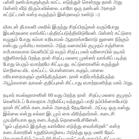
பள்ளி நண்பர்களுக்குக் காட்ட எடுத்துச் சென்றது தான் அது
பின்னர் வீடு திரும்பவில்லை. யாரோ ஒரு நண்பன் அதைச்
சுட்டுட்டான் என்ற வருத்தம் இன்றளவும் உண்டு :-)
விகடன் தீபாவளி மலரில் இருந்து சிறப்பிதழ்கள் வரும்போது
இயன்றவரை வாங்கிப் பத்திரப்படுத்திவிடுவேன். பின்னர் கட்டுரை
எழுதும் போது சும்மா எறியாமல் ஆதாரங்களோடு துணை நிற்கும்
என்பது முக்கிய காரணம். அந்த வகையில் குமுதம் சஞ்சிகை
சமீபகாலமாக வெளியிட்டு வரும் சிறப்பு மலர் வரிசையில் நடிகர்
ரஜினிகாந்த் பிறந்த நாள் சிறப்பு மலரை முன்னர் வாங்கிப் படித்த
போது பெரும் ஏமாற்றமே கிட்டியது. கட்டுரைகளில் கருத்துச்
செறிவை விட ஏகப்பட்ட பொன்னாடைகளும், மாலை
மரியாதைகளும் குவிந்திருந்தன. நான் எதிர்பார்த்திருந்த
அபூர்வமான தகவல் குறிப்புகள் கிட்டாது ஏமாற்றமளித்த மகர் அது.
நடிகர் கமல்ஹாசனின் 60 வது பிறந்த நாள் சிறப்பு மலரை குமுதம்
வெளியிடப் போவதாக அறிவிப்பு வந்ததும் பாதி நம்பிக்கையோடு
தான் சிட்னிக் கடைகள்ல் அதைத் தேடினேன். அப்படி ஒரு வஸ்து
இல்லை என்று எல்லா இடமும் கை விரித்தார்கள். கடைசி
முயற்சியாக ஒரு கடைக்குத் தொலைபேசினேன்.
"ஓம் புத்தகம் இருக்கு வாங்கோ எடுத்து வைக்கிறன்" என்ற
கடைக்காரரின் உறுதிமொழியை அடுத்து ஒரு மணி நேரப்
பிரயாணத்தில் "கமல் 60 சிறப்பு மலர்" என் கையில் கிட்டியது.