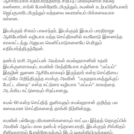
ஆச்சரியமாக எதிர்பார்த்திராத சிறப்புப் பகிர்வுகளாக ரமேஷ்
கண்ணா, சார்லி போன்றோரிடமிருந்தும், கமலின் உடற்பயிற்சியாளர்
ஜெய்குமாரிடமிருந்தும் வந்தவை சுவாரஸ்யம் மிக்கவையாக
உள்ளன.
இயக்குநர் சிகரம் பாலசந்தர், இயக்குநர் இமயம் பாரதிராஜா
ஆகியோரின் வழியாக வந்த செய்திகளில் கமலோடு இணைந்த
காலகட்டத்து அனுபவ வெளிப்பாடுகளையே பெரிதும்
எதிர்பார்த்திருந்தேன்.
நண்பர் ராசி அழகப்பன் அவர்கள் கமல்ஹாசனின் உதவி
இயக்குனராகவும், கமலின் பிரத்தியோக சஞ்சிகை "மய்யம்"
இதழின் துணை ஆசிரியராகவும் இருந்தார் என்ற செய்தியை
மட்டுமே அறிந்திருந்த எமக்கு அவரின் "மருதநாயகத்துக்குப்
போட்ட விதை" என்ற கட்டுரை வழியாக "மய்யம்" காலத்தை
அடக்கிய கட்டுரையும் சிறப்பானது.
கமல் 60 என்ற செய்தித் துளிகளும் கமல்ஹாசன் குறித்த பல
சுவையான செய்திகளைத் தாங்கி நிற்கின்றது.
கமலின் பல்வேறு பரிமாணங்களையும் காட்டிய இந்தத் தொகுப்பில்
அவரின் ஆரம்ப கால நண்பர் சந்தானபாரதி, இயக்குநர் சிங்கிதம்
சீனிவாசராவ் போன்றோருக்கும் இடம் ஒதுக்கியிருக்கலாம்.