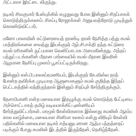
அட்டகாச இரட்டை விருந்து.
நடிகர் சிவகுமார் பேஸ்புக்கில் எழுதுவது போல இன்னும் சிறப்பாகக்
கொடுத்திருக்கலாம். சிகப்பு ரோஜாக்கள் அனுபவத்தோடு முடித்துக்
கொண்டுவிட்டார்.
மனோ பாலாவின் கட்டுரையைத் தாண்டி தான் நேசித்த பத்து கமல்
பாத்திரங்களை வைத்து இயக்குநர் ஆர்.சி.சக்தி தந்த கட்டுரை
கமல் ரசிகனின் நுட்பமான வெளிப்பாடாக அமைகின்றது. அந்தப்
பத்துப் படங்களின் மீதான பார்வையில் கமல் மீதான இவரின்
ஆழமான நேசிப்பு முலாம் பூசப்பட்டிருக்கிறது.
இன்னும் எஸ்.பி.பாலசுப்ரமணியம், இயக்குநர் கே.விஸ்வ நாத்
போன்ற தவிர்க்க முடியாத ஆளுமைகளும் கமல் குறித்த இந்தப்
பெட்டகத்தில் வந்திருந்தால் இன்னும் சிறப்புச் சேர்ந்திருக்கும்.
தேசாபிமானி என்ற மலையாள இதழுக்கு கமல் கொடுத்த பேட்டியை
அச்சொட்டாகத் தமிழ் வடிவமாக்கிப் புண்ணியம்
சேர்த்துவிட்டார்கள். மாமூல் கேள்விகளாக இல்லாது கமலின் ஆரம்ப
கால வாழ்க்கை, மலையாள சினிமா உலகம் என்று விரியும் கேள்வி
பதில்களில் மலையாள நடிகர் சத்யனுடனான ஆத்ம பந்தத்தைப்
படிக்கும் போது கமலின் இடத்தில் இருந்தேன், நெகிழ்ந்தேன்.