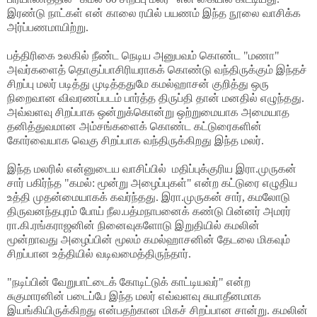
இரண்டு நாட்கள் என் காலை ரயில் பயணம் இந்த நூலை வாசிக்க
அர்ப்பணமாயிற்று.
பத்திரிகை உலகில் நீண்ட நெடிய அனுபவம் கொண்ட "மணா"
அவர்களைத் தொகுப்பாசிரியராகக் கொண்டு வந்திருக்கும் இந்தச்
சிறப்பு மலர் படித்து முடித்ததுமே கமல்ஹாசன் குறித்து ஒரு
நிறைவான விவரணப்படம் பார்த்த திருப்தி தான் மனதில் எழுந்தது.
அவ்வளவு சிறப்பாக ஒன்றுக்கொன்று ஒற்றுமையாக அமையாத
தனித்துவமான அம்சங்களைக் கொண்ட கட்டுரைகளின்
கோர்வையாக வெகு சிறப்பாக வந்திருக்கிறது இந்த மலர்.
இந்த மலரில் என்னுடைய வாசிப்பில் மதிப்புக்குரிய இரா.முருகன்
சார் பகிர்ந்த "கமல்: மூன்று அழைப்புகள்" என்ற கட்டுரை எழுதிய
உத்தி முதன்மையாகக் கவர்ந்தது. இரா.முருகன் சார், கமலோடு
திருவனந்தபுரம் போய் நீல.பத்மநாபனைக் கண்டு பின்னர் அமரர்
ரா.கி.ரங்கராஜனின் நினைவுகளோடு இறுதியில் கமலின்
மூன்றாவது அழைப்பின் மூலம் கமல்ஹாசனின் தேடலை மிகவும்
சிறப்பான உத்தியில் வடிவமைத்திருந்தார்.
"நடிப்பின் வேறுபாட்டைக் கோடிட்டுக் காட்டியவர்" என்ற
சுகுமாரனின் படைப்பே இந்த மலர் எவ்வளவு சுயாதீனமாக
இயங்கியிருக்கிறது என்பதற்கான மிகச் சிறப்பான சான்று. கமலின்