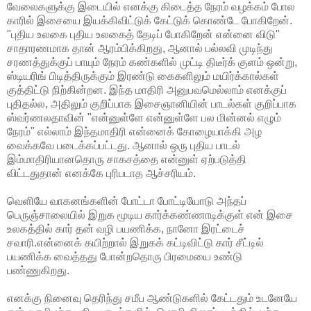
வேலைகளுக்கு இடையில் எனக்கு கிடைத்த நேரம் வழக்கம் போல
காரில் இசையை இயக்கிவிட்டுக் கேட்டுக் கொண்டே போகிறேன்.
"புதிய உலகை புதிய உலகைத் தேடிப் போகிறேன் என்னை விடு"
சாதாரணமாக தான் ஆரம்பிக்கிறது, ஆனால் பல்லவி முடிந்து
சரணத்துக்குப் பாயும் நேரம் கண்களில் முட்டி திடீர்க் குளம் ஒன்று,
ஸ்டியரிங் பிடித்திருக்கும் இரண்டு கைகளிலும் மயிர்க்கால்கள்
குத்திட்டு நிற்கின்றன. இந்த மாதிரி அனுபவமெல்லாம் எனக்குப்
புதிதல்ல, அதிலும் குறிப்பாக இசைஞானியின் பாடல்கள் குறிப்பாக
ஸ்வர்ணலதாவின் "என்னுள்ளே என்னுள்ளே பல மின்னல் எழும்
நேரம்" எல்லாம் இந்தமாதிரி என்னைக் கோழையாக்கி அழ
வைக்கவே படைக்கப்பட்டது. ஆனால் ஒரு புதிய பாடல்
இம்மாதிரியானதொரு சாகசத்தை என்னுள் ஏற்படுத்தி
விட்டதுதான் எனக்கே புரிபடாத ஆச்சரியம்.
வெளியே வாகனங்களின் போட்டா போட்டியோடு அந்தப்
பெருஞ்சாலையில் இறுக மூடிய கார்க்கண்ணாடிக்குள் என் இசை
உலகத்தில் கார் தன் வழி பயணிக்க, நானோ இரட்டைச்
சவாரி.என்னைக் கயிற்றால் இறுகக் கட்டிவிட்டு கார் சீட்டில்
பயணிக்க வைத்தது போன்றதொரு பிரமையை உண்டு
பண்ணுகிறது.
எனக்கு நினைவு தெரிந்து சமீப ஆண்டுகளில் கேட்டதும் உடனேயே