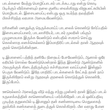
பாடல்களை வேற்று மொழிப்பாடகர் பாடக்கூடாது என்று கொடி
பிடிக்கும் வீரர்களையும் தலை குனிய வைக்கிறது விஜயலட்சுமியின்
மொழியாடல். இசையமைப்பு என்பது ஒரு உயர்ந்த தவத்தின்
மிகச்சிறந்த வரமாக அமையவேண்டும்.
ரசிகனின் மனதுக்கு நெருக்கமாய்ப் பாடலைக் கொண்டு சேர்ப்பதில்
இசையமைப்பாளர், பாடலாசிரியர், பாடகர் மூவரின் பங்கும்
முழுமையாக இருக்க வேண்டும் என்பதில் சமரசம் செய்து
கொள்ளாத எனக்கெல்லாம் இம்மாதிரிப் பாடல்கள் தான் ஆதரவுக்
குரல் கொடுக்கின்றன.
டி.இமானைப் பற்றித் தனியே நிறையப் பேசவேண்டும், ஆனால் ஒரே
வரியில் சொல்ல வேண்டுமென்றால் இந்த இரண்டு ஆண்டுகளில்
அவருக்குக் கிடைத்திருக்கும் கச்சிதமான வாய்ப்புகள் இன்னும்
பெருக வேண்டும். இதே மாதிரிப் பாடல்களைக் கேட்கத் தான் நாம்
இருக்கிறோம் என்று ஆதரவுக் குரலைக் கொடுத்துக் கொண்டே
இருப்போம்.
ஊரெல்லாம் அலைந்து வீடு வந்து சற்று முன்னர் தான் இந்தப் பாடல்
உருவாக்கத்தின் காணொளியைப் பார்க்கிறேன். பாடல் ஒலிப்பதிவு
முடித்த தறுவாயில் டி.இமானும் தன் கண்ணாடியை மெதுவாகத்
தூக்கிக் கண்களைத் துடைத்துக் கொள்கிறார். மீள வராது போன