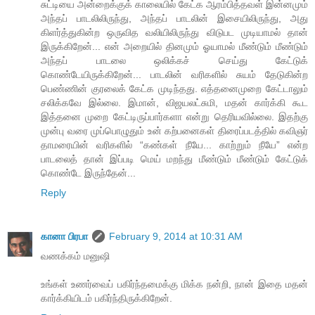
சுட்டியை அன்றைக்குக் காலையில் கேட்க ஆரம்பித்தவள் இன்னமும்
அந்தப் பாடலிலிருந்து, அந்தப் பாடலின் இசையிலிருந்து, அது
கிளர்த்துகின்ற ஒருவித வலியிலிருந்து விடுபட முடியாமல் தான்
இருக்கிறேன்... என் அறையில் தினமும் ஓயாமல் மீண்டும் மீண்டும்
அந்தப் பாடலை ஒலிக்கச் செய்து கேட்டுக்
கொண்டேயிருக்கிறேன்... பாடலின் வரிகளில் சுயம் தேடுகின்ற
பெண்ணின் குரலைக் கேட்க முடிந்தது. எத்தனைமுறை கேட்டாலும்
சலிக்கவே இல்லை. இமான், விஜயலட்சுமி, மதன் கார்க்கி கூட
இத்தனை முறை கேட்டிருப்பார்களா என்று தெரியவில்லை. இதற்கு
முன்பு வரை முப்பொழுதும் உன் கற்பனைகள் திரைப்படத்தில் கவிஞர்
தாமரையின் வரிகளில் “கண்கள் நீயே... காற்றும் நீயே” என்ற
பாடலைத் தான் இப்படி மெய் மறந்து மீண்டும் மீண்டும் கேட்டுக்
கொண்டே இருந்தேன்...
Reply
கானா பிரபா
February 9, 2014 at 10:31 AM
வணக்கம் மனுஷி
உங்கள் உணர்வைப் பகிர்ந்தமைக்கு மிக்க நன்றி, நான் இதை மதன்
கார்க்கியிடம் பகிர்ந்திருக்கிறேன்.