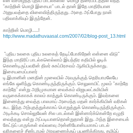
என் வசமிழந்த புதிய பாடல்களில் மொழி திரைப்படத்தில் வந்த
"காற்றின் மொழி இசையா" பாடல் தான் இதே மாதிரியான
அனுபவத்தை விளைவித்திருந்தது. அதை அப்போது நான்
பதிவாக்கியும் இருந்தேன்.
காற்றின் மொழி.....!
http://www.madathuvaasal.com/2007/02/blog-post_13.html
"புதிய உலகை புதிய உலகைத் தேடிப்போகிறேன் என்னை விடு"
இந்த மாதிரிப் பாடல்களெல்லாம் இயந்திர கதியில் ஓடிக்
கொண்டிருப்பவரின் திடீர் சுகப்பிரசவம் ஆகியிருக்காது.
இசையமைப்பாளர்
டி.இமானின் மனதின் மூலையில் அவருக்குத் தெரியாமலேயே
எங்கே ஒளிந்து கொண்டிருந்திருக்கும். செலுலாயிட் மூலம் "காற்றே
காற்றே" என்று அறிமுகமான வைக்கம் விஜயலட்சுமியின்
வருகைக்காகக் காலம் காத்துக் கொண்டிருக்கும். இவர்களை
இணைத்து வைத்த பாலமாய் அமைந்த மதன் கார்க்கியின் வரிகள்
கூட இந்த அற்புதத்துக்காகப் பொறுத்துக் கொண்டிருந்திருக்கும்.
அடிக்கடி சொல்லுவேன் சில பாடல்கள் இன்னார்க்கென்றே எழுதி
வைத்தது என்று அப்படியானதொன்றுதான் இது. அந்த இசையைக்
கேட்டுப் பாருங்கள் எவ்வளவு அன்னியோன்யமாகப் பாடல்
வரிகளைச் சீண்டாமல் அரவணைத்துப் பயணிக்கிறது. தமிழ்ப்