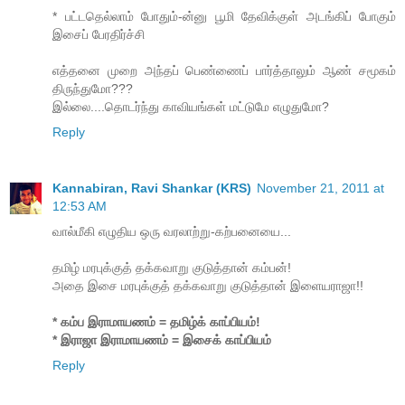
* பட்டதெல்லாம் போதும்-ன்னு பூமி தேவிக்குள் அடங்கிப் போகும்
இசைப் பேரதிர்ச்சி
எத்தனை முறை அந்தப் பெண்ணைப் பார்த்தாலும் ஆண் சமூகம்
திருந்துமோ???
இல்லை....தொடர்ந்து காவியங்கள் மட்டுமே எழுதுமோ?
Reply
Kannabiran, Ravi Shankar (KRS)
November 21, 2011 at
12:53 AM
வால்மீகி எழுதிய ஒரு வரலாற்று-கற்பனையை...
தமிழ் மரபுக்குத் தக்கவாறு குடுத்தான் கம்பன்!
அதை இசை மரபுக்குத் தக்கவாறு குடுத்தான் இளையராஜா!!
* கம்ப இராமாயணம் = தமிழ்க் காப்பியம்!
* இராஜா இராமாயணம் = இசைக் காப்பியம்
Reply