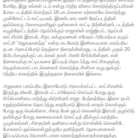
போதே, இது உங்கள் படம் என்று அதீத உரிமை கொடுத்திருப்பார்கள்
போல. படத்தில் மொத்தம் 16 பாடல்களை ஏற்கனவே கொடுத்து
முன்னோட்டம் காட்டியவர், இரண்டரை மணி நேரப்படத்தின்
ஒவ்வொரு அசைவுகளிலும் தன்னைக் காட்டி நிற்கின்றார். படத்தின்
எழுத்தோட்டத்தில் ஆரம்பிக்கும் ராஜாவின் ராஜ்ஜியம், ஆரம்பக்
காட்சியில் இராமர், சீதா, லக்குவணன் சமேதம் அயோத்யா வரும்
காட்சி "ஜெகதானந்த" என்ற பாடலோடு இனிமையான பாரம்பரிய
நடன அமைப்போடு நெஞ்சை நிறைக்கின்றது. படத்தின் முதல் 20
நிமிடங்களுக்குப் பாடல்கள் தான் அணி சேர்க்கின்றன. என்
நினைவுக்கு எட்டியவரை இப்படித் தொடர்ந்து காட்சிகளுக்கு
நெருக்கமாகப் பாடல்களைக் கொடுத்த சினிமா எழுபதுக்குப்
பிந்திய காலத்தில் இருந்ததாக நினைவில் இல்லை.
அதுவரை பாரம்பரிய இசையோடு அமைக்கப்பட்ட காட்சிகளில்
இருந்து விலகி, இராமர் பட்டாபிஷேகம் செய்யும் போது ஒரு
சிம்பொனியை எடுத்து விடுகிறார் ராஜா. மேற்கத்தேய இசை நயம்
உறுத்தவில்லை தொடர்ந்து தையோடு இராமர் காதல் கொள்ளும்
போது ஒரு மெல்லிசை, சீதை மேல் ஐயம் கொண்டு இராமர் குழம்பித்
தவிக்கும் போது கலவையாகக் கொட்டித் தீர்க்கும் வாத்திய
முழக்கங்கள், சீதையின் தனிமை என்று சொல்லிக் கொண்டே
போகலாம் ஒவ்வொன்றுக்குமே தனித்தனி ஆலாபனைகள்.
இப்படியொரு பிரமாண்டமான வரலாற்றுக்கதைக்களனுக்கு