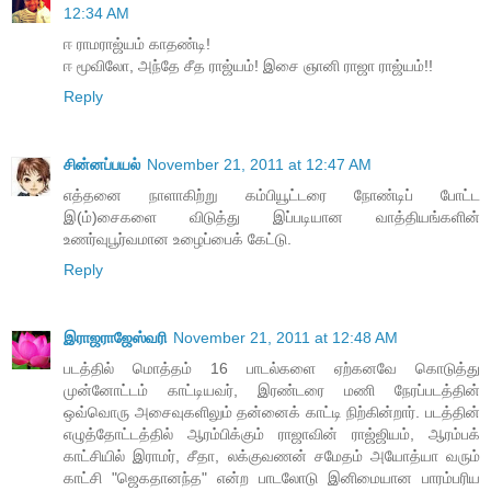
12:34 AM
ஈ ராமராஜ்யம் காதண்டி!
ஈ மூவிலோ, அந்தே சீத ராஜ்யம்! இசை ஞானி ராஜா ராஜ்யம்!!
Reply
சின்னப்பயல்
November 21, 2011 at 12:47 AM
எத்தனை நாளாகிற்று கம்பியூட்டரை நோண்டிப் போட்ட
இ(ம்)சைகளை விடுத்து இப்படியான வாத்தியங்களின்
உணர்வுபூர்வமான உழைப்பைக் கேட்டு.
Reply
இராஜராஜேஸ்வரி
November 21, 2011 at 12:48 AM
படத்தில் மொத்தம் 16 பாடல்களை ஏற்கனவே கொடுத்து
முன்னோட்டம் காட்டியவர், இரண்டரை மணி நேரப்படத்தின்
ஒவ்வொரு அசைவுகளிலும் தன்னைக் காட்டி நிற்கின்றார். படத்தின்
எழுத்தோட்டத்தில் ஆரம்பிக்கும் ராஜாவின் ராஜ்ஜியம், ஆரம்பக்
காட்சியில் இராமர், சீதா, லக்குவணன் சமேதம் அயோத்யா வரும்
காட்சி "ஜெகதானந்த" என்ற பாடலோடு இனிமையான பாரம்பரிய