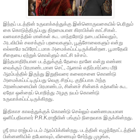
இந்தப் படத்தின் உருவாக்கத்துக்கு இன்னொருவகையில் பெரிதும்
கை கொடுத்திருப்பது திறமையான கிராபிக்ஸ் காட்சிகள்.
வனவாசத்தில் மான்கள் கூட மாந்தரோடு நடைபயில்வதும்,
அடவியில் சலசக்கும் பறவைகளும், பூஞ்சோலைகளும் என்று
எல்லாமே உயிரோட்டமாக அமைக்கப்பட்டிருக்கின்றன. பூமாதேவி
சீதையை ஏற்றுக் கொள்ளும் காட்சி உச்சம்.
இந்தமாதிரியான படத்துக்குத் தேவை தானே என்று எண்ண
வைக்கும் பிரமாண்டமான செட், ஆனால் எதிர்பார்ப்பை மீறி
ஆரம்பத்தில் இருந்து இறுதிவரை கலைரசனை கொண்டு
அமைக்கப்பட்டிருப்பது வெகு சிறப்பு. குறிப்பாக அந்த
அரண்மனையின் பிரமாண்டம், சின்னச் சின்னக் கற்களில் கூட
ஏதோ ஒன்றைப் பொறித்து அழகு நயம் கொண்டு
உருவாக்கப்பட்டிருக்கிறது.
இதிகாச காலத்துக்குக் கொண்டு செல்லும் வண்ணமயமான
ஒளிப்பதிவாளர் P.R.K.ராஜீவின் பங்கும் நிறைவாக இருக்கின்றது.
ஶ்ரீ ராம ராஜ்யம் படம் ஆரம்பிக்கின்றது. படத்தின் எழுத்தோட்டத்தின்
பின்னணியில் தபேலாவும், வீணையும் சேர்ந்து முழங்க,