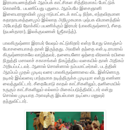
இராமாயணத்தின் ஆரம்பக் காட்சிகள சித்திரமாகப் போட்டுக்
கொண்டே பயணிப்பது புதுமை. ஆரம்பமே இசைஞானி
இளையராஜாவின் முழு ஈடுபாட்டைக் காட்டி நிற்க, எந்தவிதமான
கதாநாயகத்தனமும் இல்லாத அறிமுகமாக புஷ்பக விமானத்தில்
அயோத்தி நோக்கிப் பயணிக்கும் இராமர் (பாலகிருஷ்ணா), சீதை
(நயன்தாரா), இலக்குவணன் (ஶ்ரீகாந்த்).
பாலகிருஷ்ணா இராமர் வேஷம் கட்டுகிறார் என்ற போது கொஞ்சம்
யோசனையாகத் தான் இருந்தது. அவரின் தந்தை என்.டி.ராமராவ்
கிருஷ்ணராகவே வாழ்ந்தவர், தனையனோ ஒற்றை விரலால் ரயிலை
நிறுத்தி மசாலாச் சகாசங்கள் நிகழ்த்திய வகையில் தான் அதிகம்
அறியப்பட்டவர். ஆனால் சொன்னால் நம்பமாட்டீர்கள். படத்தின்
ஆரம்பம் முதல் முடிவு வரை பாலகிருஷ்ணாவை விட இன்னொரு
நடிகர் இவ்வளவு பாந்தமாக நடித்திருக்க முடியுமா என்று எண்ண
வைத்துவிட்டார். சீதையோடு காதல் காட்சிகளிலும், தனிமையில்
உருகும் காட்சிகளிலும் எல்லாம் மிகைப்படுத்திவிட்டார் என்று
சொல்ல முடியாத அளவுக்கு இயல்பான நடிப்பை மனுஷர்
தந்துவிட்டார்.