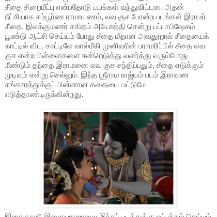
சீதை சிறைமீட்பு என்பதோடு படங்கள் வந்துவிட்டன. அதன்
நீட்சியாக சம்பூர்ண ராமாயணம், லவ குச போன்ற படங்கள் இராமர்
சீதை, இலக்குமணர் சகிதம் அயோத்தி சென்று பட்டாபிஷேகம்
பூண்டு ஆட்சி செய்யும் போது சீதை மீதான அவதூறால் சீதையைக்
காட்டில் விட, காட்டிலே வால்மீகி முனிவரின் பராமரிப்பில் சீதை லவ
குச என்ற பிள்ளைகளை ஈன்றெடுத்து வளர்த்து வரும்போது
மீண்டும் தந்தை இராமனை லவ குச சந்திப்பதும், சீதை எடுக்கும்
முடிவும் என்று செல்லும். இந்த ஶ்ரீராம ராஜ்யம் படம் இராவண
சங்காரத்துக்குப் பின்னான கதையை மட்டுமே
எடுத்தாண்டிருக்கின்றது.
இசைஞானி இளையராஜாவை இந்தப் படத்துக்கு ஒப்பந்தம் செய்யும்