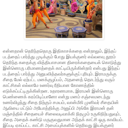
என்னதான் தெரிந்ததொரு இதிகாசக்கதை என்றாலும், இந்தப்
படத்தைப் பார்த்து முடிக்கும் போது இயக்குனர் எவ்வளவு தூரம்
தெரிந்த கதைக்கு வித்தியாசமான திரைக்கதையைக் கொடுத்து
இன்னொரு பரிமாணத்தைக் காட்டியிருக்கின்றார் என்பது இந்தப்
படத்தைப் பார்த்து அனுபவித்தவர்களுக்குப் புரியும். இராமருக்கு
சீதை மேல் ஏற்பட்ட மனக்குழப்பம், அதனைத் தொடர்ந்து வரும்
காட்சிகள் எல்லாமே உணர்வு ரீதியான கோணத்தில்
எடுக்கப்பட்டிருக்கின்றன. உதாரணமாக, இராமன் இன்னொரு
பெண்ணைக் கரம்பிடிப்பானோ என்று மனம் சஞ்சலமடைந்து
உணர்விழந்து சீதை நிற்கும் சமயம், வான்மீகி முனிவர் சீதையின்
ஆவியை மட்டும் அயோத்திக்கு அனுப்பி அங்கே இராமன் தன்
மஞ்சத்தில் சீதையைச் சிலைவடிவாக்கி நிதமும் உருகிநிற்பதுவும்,
சீதை அதைக் கண்டு மருகுவதுமான அந்தக் காட்சி ஒரு காவியம்.
இப்படி ஏகப்பட்ட காட்சி அமைப்புக்களில் தெரிவது இயக்குனர்