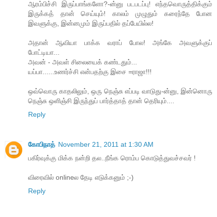
ஆரம்பிச்சி இருப்பாங்களோ?-ன்னு படபடப்பு! எந்தவொருத்திக்கும்
இருக்கத் தான் செய்யும்! காலம் முழுதும் கரைந்தே போன
இவளுக்கு, இன்னமும் இருப்பதில் தப்பேயில்ல!
அதான் ஆவியா பாக்க வராப் போல! அங்கே அவளுக்குப்
போட்டியா...
அவன் - அவள் சிலையைக் கண்டதும்...
யப்பா......உணர்ச்சி என்பதற்கு இசை =ராஜா!!!
ஒவ்வொரு காதலிலும், ஒரு நெஞ்சு எப்படி வாடுது-ன்னு, இன்னொரு
நெஞ்சு ஒளிஞ்சி இருந்துப் பார்த்தாத் தான் தெரியும்....
Reply
கோபிநாத்
November 21, 2011 at 1:30 AM
பகிர்வுக்கு மிக்க நன்றி தல..நீங்க ரொம்ப கொடுத்துவச்சவர் !
விரைவில் onlineல தேடி எடுக்கனும் ;-)
Reply