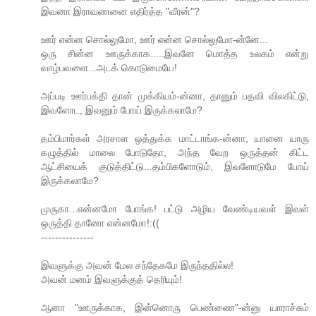
இவனா இராவணனை எதிர்த்த "வீரன்"?
ஊர் என்ன சொல்லுமோ, ஊர் என்ன சொல்லுமோ-ன்னே...
ஒரு சின்ன ஊருக்காக.....இவனே மொத்த உலகம் என்று
வாழ்பவளை...அடக் கொடுமையே!
அப்படி ஊர்பக்தி தான் முக்கியம்-ன்னா, தானும் பதவி விலகிட்டு,
இவளோட, இவனும் போய் இருக்கலாமே?
தம்பிமார்கள் அரசாள ஒத்துக்க மாட்டாங்க-ன்னா, யானை யாரு
கழுத்தில் மாலை போடுதோ, அந்த வேற ஒருத்தன் கிட்ட
ஆட்சியைக் குடுத்திட்டு...தம்பிகளோடும், இவளோடுமே போய்
இருக்கலாமே?
முருகா...என்னமோ போங்க! பட்டு அழிய வேண்டியவள் இவள்
ஒருத்தி தானோ என்னமோ!:((
---------------
இவளுக்கு அவன் மேல சந்தேகமே இருந்ததில்ல!
அவன் மனம் இவளுக்குத் தெரியும்!
ஆனா "ஊருக்காக, இன்னொரு பெண்ணை"-ன்னு யாராச்சும்