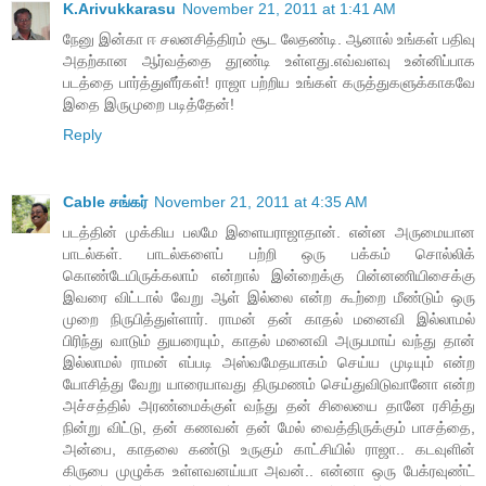
K.Arivukkarasu
November 21, 2011 at 1:41 AM
நேனு இன்கா ஈ சலனசித்திரம் சூட லேதண்டி. ஆனால் உங்கள் பதிவு
அதற்கான ஆர்வத்தை தூண்டி உள்ளது.எவ்வளவு உன்னிப்பாக
படத்தை பார்த்துளீர்கள்! ராஜா பற்றிய உங்கள் கருத்துகளுக்காகவே
இதை இருமுறை படித்தேன்!
Reply
Cable சங்கர்
November 21, 2011 at 4:35 AM
படத்தின் முக்கிய பலமே இளையராஜாதான். என்ன அருமையான
பாடல்கள். பாடல்களைப் பற்றி ஒரு பக்கம் சொல்லிக்
கொண்டேயிருக்கலாம் என்றால் இன்றைக்கு பின்னணியிசைக்கு
இவரை விட்டால் வேறு ஆள் இல்லை என்ற கூற்றை மீண்டும் ஒரு
முறை நிருபித்துள்ளார். ராமன் தன் காதல் மனைவி இல்லாமல்
பிரிந்து வாடும் துயரையும், காதல் மனைவி அருபமாய் வந்து தான்
இல்லாமல் ராமன் எப்படி அஸ்வமேதயாகம் செய்ய முடியும் என்ற
யோசித்து வேறு யாரையாவது திருமணம் செய்துவிடுவானோ என்ற
அச்சத்தில் அரண்மைக்குள் வந்து தன் சிலையை தானே ரசித்து
நின்று விட்டு, தன் கணவன் தன் மேல் வைத்திருக்கும் பாசத்தை,
அன்பை, காதலை கண்டு உருகும் காட்சியில் ராஜா.. கடவுளின்
கிருபை முழுக்க உள்ளவனய்யா அவன்.. என்னா ஒரு பேக்ரவுண்ட்