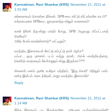
Kannabiran, Ravi Shankar (KRS)
November 21, 2011 at
1:01 AM
எல்லாரையும் சொன்ன நீங்கள், SPB-யை விட்டு விட்டீர்களே கா.பி?
சங்கராபரண SPBயை, ஜகதானந்த-விலும் காணலாம்!
காலி நிங்கி நீரு-ன்னு பாடும் போது, SPB அழுவது அப்பட்டமாத்
தெரியும்!
அதே போல் எவடுன்னாடு? பாட்டிலும்!
வாத்திய இசையைக் கேட்டு எம்புட்டு நாள் ஆச்சு?
யப்பா.....ஒரு புராணப் படம் வந்து தான், அசல் வாத்தியத்தை,
ரெண்டு காதாலயும் கேக்கணும்-ன்னு இருக்கா???
சிவனார் மனம் குளிர உபதேச மந்திரம், "இரு செவி" மீதிலும் பகர்-
என்ற இன்பம் அடைந்தேன், ராஜா வாத்திய இசையில்!
Reply
Kannabiran, Ravi Shankar (KRS)
November 21, 2011 at
1:14 AM
இந்த இராகவப் பய இருக்கானே.....சரியான பயந்தாங்கொள்ளி!