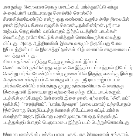
மனதுக்கு நிறைவானதொரு படைப்பைப் பார்த்துவிட்டு வந்து
அதைப்பற்றி யாரிடமாவது சொல்லிச் சொல்லிச்
சிலாகிக்கவேண்டும் என்று ஒரு எண்ணம் வருமே அதே நிலையில்
தான் இந்தப் பதிவை எழுதிக் கொண்டிருக்கின்றேன். ஶ்ரீ ராம
ராஜ்யம், தெலுங்கில் வரப்போகும் இந்தப் படத்தின் பாடல்கள்
வெளிவந்த நாளே கேட்டுக் களித்துக் கொண்டிருக்க வைத்து
விட்டது. அதை ஆந்திராவின் இசையுலகமும் நிரூபிப்பது போல
இப்படத்தின் பாடல் இசைத்தட்டுக்கள் விற்பனையில் சாதனையைப்
படைத்து விட்டது.
சில மாதங்கள் கழித்து நேற்று முன்தினம் இப்படம்
வெளியாகியிருக்கின்றது. ஏற்கனவே இந்தப் படம் வந்தால் தியேட்டர்
சென்று பார்க்கவேண்டும் என்ற முனைப்பில் இருந்த எனக்கு இன்று
அதற்கான சந்தர்ப்பம் அமைந்து விட்டது. ஶ்ரீ ராம ராஜ்யம் படம்
பார்க்கவேண்டும் என்பதற்கு முழுமுதற்காரணியாக அமைந்தது
இசைஞானி இளையராஜா ஏற்கனவே தந்து விட்ட பாடல்களும்,
படத்தில் தரப்போகும் பின்னணி இசை தான். ஏற்கனவே "சீனி கம்"
(ஹிந்தி), "ரசதந்திரம்", "பாக்யதேவதா" (மலையாளம்) வந்தபோதும்
இன்னொரு மொழிப்படத்துக்காகத் தியேட்டரை எட்டிப்பார்க்க
வைத்தார் ராஜா. இப்போது முதன்முறையாக ஒரு தெலுங்குப்
படத்துக்குப் போகும் பெருமையை இந்தப் படம் பெற்றுக்கொண்டது.
இராமாயணத்தின் முக்கியமான பகுதியாக இராவணன் சங்காரம்,