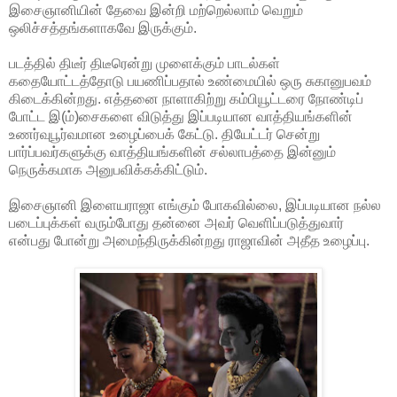
இசைஞானியின் தேவை இன்றி மற்றெல்லாம் வெறும்
ஒலிச்சத்தங்களாகவே இருக்கும்.
படத்தில் திடீர் திடீரென்று முளைக்கும் பாடல்கள்
கதையோட்டத்தோடு பயணிப்பதால் உண்மையில் ஒரு சுகானுபவம்
கிடைக்கின்றது. எத்தனை நாளாகிற்று கம்பியூட்டரை நோண்டிப்
போட்ட இ(ம்)சைகளை விடுத்து இப்படியான வாத்தியங்களின்
உணர்வுபூர்வமான உழைப்பைக் கேட்டு. தியேட்டர் சென்று
பார்ப்பவர்களுக்கு வாத்தியங்களின் சல்லாபத்தை இன்னும்
நெருக்கமாக அனுபவிக்கக்கிட்டும்.
இசைஞானி இளையராஜா எங்கும் போகவில்லை, இப்படியான நல்ல
படைப்புக்கள் வரும்போது தன்னை அவர் வெளிப்படுத்துவார்
என்பது போன்று அமைந்திருக்கின்றது ராஜாவின் அதீத உழைப்பு.