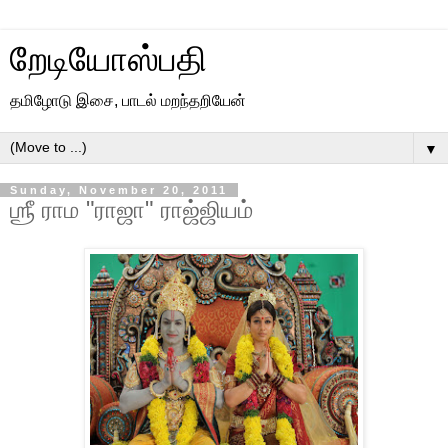
றேடியோஸ்பதி
தமிழோடு இசை, பாடல் மறந்தறியேன்
▼
Sunday, November 20, 2011
ஶ்ரீ ராம "ராஜா" ராஜ்ஜியம்