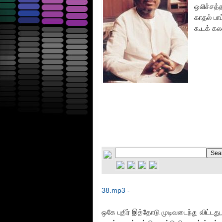
ஒலிச்சத்
காதல் பாட
கூடக் கல
38.mp3 -
ஒகே புதிர் இத்தோடு முடிவடைந்து விட்டத