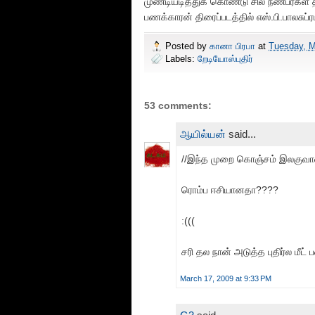
முண்டியடித்துக் கொண்டு சில நண்பர்கள் 
பணக்காரன் திரைப்படத்தில் எஸ்.பி.பாலசுப்
Posted by
கானா பிரபா
at
Tuesday, M
Labels:
றேடியோஸ்புதிர்
53 comments:
ஆயில்யன்
said...
//இந்த முறை கொஞ்சம் இலகுவான 
ரொம்ப ஈசியானதா????
:(((
சரி தல நான் அடுத்த புதிர்ல மீட் 
March 17, 2009 at 9:33 PM