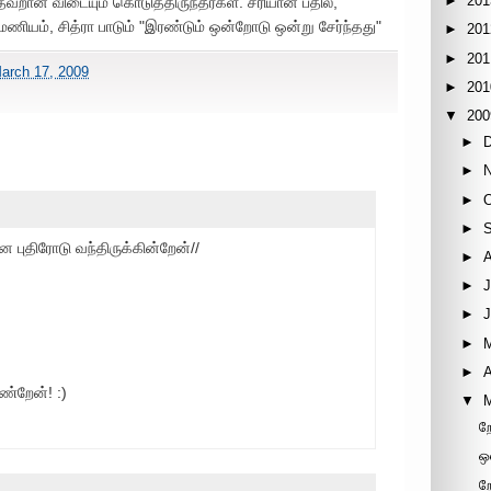
►
201
தவறான விடையும் கொடுத்திருந்தீர்கள். சரியான பதில்,
ரமணியம், சித்ரா பாடும் "இரண்டும் ஒன்றோடு ஒன்று சேர்ந்தது"
►
201
►
201
arch 17, 2009
►
201
▼
200
►
►
►
►
புதிரோடு வந்திருக்கின்றேன்//
►
►
J
►
►
►
A
பண்றேன்! :)
▼
ற
ஒ
ற