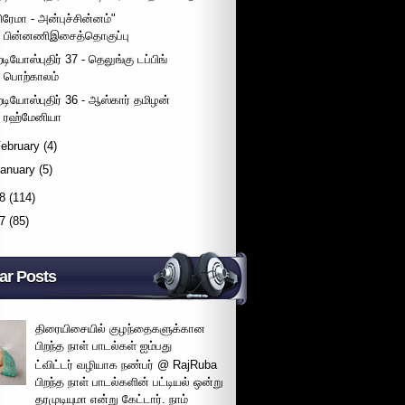
பிரேமா - அன்புச்சின்னம்"
பின்னணிஇசைத்தொகுப்பு
ேடியோஸ்புதிர் 37 - தெலுங்கு டப்பிங்
பொற்காலம்
ேடியோஸ்புதிர் 36 - ஆஸ்கார் தமிழன்
ரஹ்மேனியா
ebruary
(4)
January
(5)
8
(114)
7
(85)
ar Posts
திரையிசையில் குழந்தைகளுக்கான
பிறந்த நாள் பாடல்கள் ஐம்பது
ட்விட்டர் வழியாக நண்பர் @ RajRuba
பிறந்த நாள் பாடல்களின் பட்டியல் ஒன்று
தரமுடியுமா என்று கேட்டார். நாம்