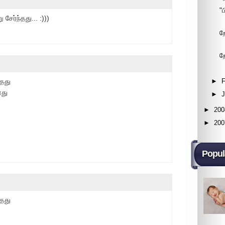
"
சேர்ந்தது... :)))
ற
ற
►
F
்தது
னது
►
►
200
►
200
Popul
்தது