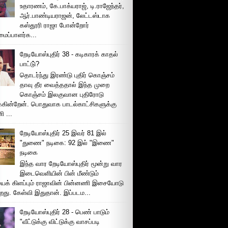
உதாரணம், கே.பாக்யராஜ், டி.ராஜேந்தர்,
ஆர்.பாண்டியராஜன், லேட்டஸ்டாக
கஸ்தூரி ராஜா போன்றோர்
ப்பாளர்க...
றேடியோஸ்புதிர் 38 - கடிகாரக் காதல்
பாட்டு்?
தொடர்ந்து இரண்டு புதிர் கொஞ்சம்
தாவு தீர வைத்ததால் இந்த முறை
கொஞ்சம் இலகுவான புதிரோடு
க்கின்றேன். பொதுவாக பாடல்காட்சிகளுக்கு
 ...
றேடியோஸ்புதிர் 25 இவர் 81 இல்
"துணை" நடிகை: 92 இல் "இணை"
நடிகை
இந்த வார றேடியோஸ்புதிர் மூன்று வார
இடைவெளியின் பின் மீண்டும்
ைக் கிளப்பும் ராஜாவின் பின்னணி இசையோடு
றது. கேள்வி இதுதான். இப்படம...
றேடியோஸ்புதிர் 28 - பெண் பாடும்
"வீட்டுக்கு விட்டுக்கு வாசப்படி