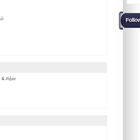
ம்
Follo
 & சித்ரா