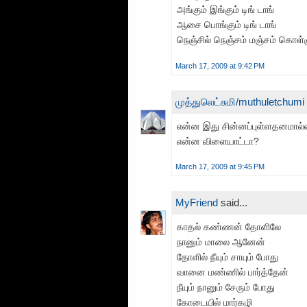
அங்கும் இங்கும் டிங் டாங்
ஆசை பொங்கும் டிங் டாங்
நெஞ்சில் நெஞ்சம் மஞ்சம் கொள்
March 17, 2009 at 9:42 PM
முத்துலெட்சுமி/muthuletchumi
என்ன இது சின்னப்புள்ளதனமால்லாம்
என்ன விளையாட்டா?
March 17, 2009 at 9:45 PM
MyFriend
said...
காதல் கண்ணன் தோளிலே
நானும் மாலை ஆனேன்
தோளில் நீயும் சாயும் போது
வானை மண்ணில் பார்த்தேன்
நீயும் நானும் சேரும் போது
கோடையில் மார்கழி