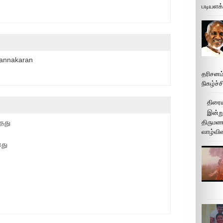
படியளக
Pannakaran
தரிசனம
நிகழ்ச்
திரைய
இன்று
்தது
திருமண 
வாழ்வின
னது