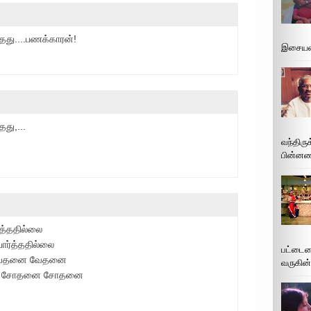
தது....பணக்காரன்!
இசையமை
து,...
வந்திரு
பின்னணி
்த்ததில்லை
ார்த்ததில்லை
பட்டைய
ம் வேதனை வேதனை
வருகின்
டும் சோதனை சோதனை