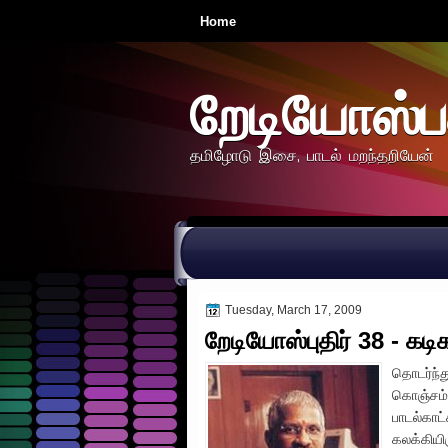
Home
றேடியோஸ்ப
தமிழோடு இசை, பாடல் மறந்தறியேன்
Tuesday, March 17, 2009
றேடியோஸ்புதிர் 38 - கடிக
தொடர்ந்த
கொஞ்சம் 
பாடல்காட
கலக்கியி