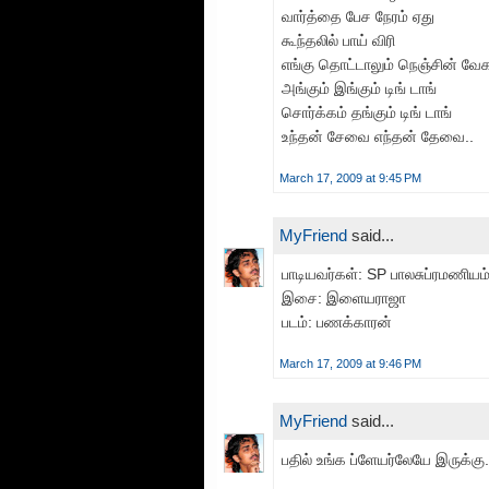
வார்த்தை பேச நேரம் ஏது
கூந்தலில் பாய் விரி
எங்கு தொட்டாலும் நெஞ்சின் வேக
அங்கும் இங்கும் டிங் டாங்
சொர்க்கம் தங்கும் டிங் டாங்
உந்தன் சேவை எந்தன் தேவை..
March 17, 2009 at 9:45 PM
MyFriend
said...
பாடியவர்கள்: SP பாலசுப்ரமணியம்
இசை: இளையராஜா
படம்: பணக்காரன்
March 17, 2009 at 9:46 PM
MyFriend
said...
பதில் உங்க ப்ளேயர்லேயே இருக்கு.