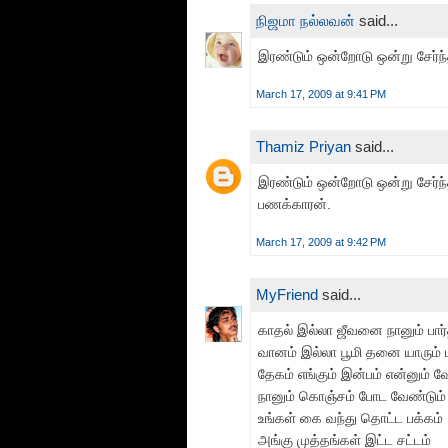
நிஜமா நல்லவன்
said...
இரண்டும் ஒன்றோடு ஒன்று சேர்ந்
March 17, 2009 at 9:41 PM
Thamiz Priyan
said...
இரண்டும் ஒன்றோடு ஒன்று சேர்ந்த
பணக்காரன்.
March 17, 2009 at 9:42 PM
MyFriend
said...
காதல் இல்லா ஜீவனை நானும் பார
வானம் இல்லா பூமி தனை யாரும் ப
தேகம் எங்கும் இன்பம் என்னு
நானும் கொஞ்சம் போட வேண்
உங்கள் கை வந்து தொட்ட பக்கம்
அங்கு முத்தங்கள் இட்ட சட்டம்