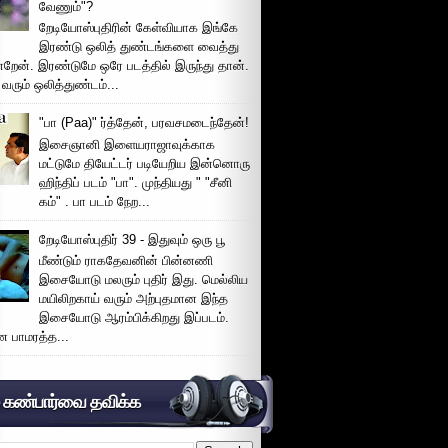
வேணும்"?
றேடியோஸ்புதிரின் கேள்வியாக இங்கே
இரண்டு ஒலித் துண்டங்களை வைத்து
்றேன். இரண்டுமே ஒரே படத்தில் இருந்து தான்.
 வரும் ஒலித்துண்டம்...
"பா (Paa)" ர்த்தேன், பரவசமடைந்தேன்!
இசைஞானி இளையராஜாவுக்காக
மட்டுமே தியேட்டர் படியேறிய இன்னொரு
ஹிந்திப் படம் "பா". முந்தியது " "சீனி
கம்" . பா படம் நேற...
றேடியோஸ்புதிர் 39 - இதுவும் ஒரு பூ
மீண்டும் ராகதேவனின் பின்னணி
இசையோடு மலரும் புதிர் இது. மெல்லிய
மயிலிறகாய் வரும் அற்புதமான இந்த
இசையோடு ஆரம்பிக்கிறது இப்படம்.
 பாமரத்த...
் கண்பார்வை தவிக்க