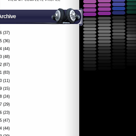
Archive
6
(37)
5
(36)
4
(44)
3
(48)
2
(87)
1
(83)
0
(11)
9
(15)
8
(24)
7
(29)
6
(23)
5
(47)
4
(44)