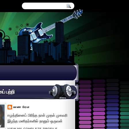
் பற்றி
கானா பிரபா
ஈழத்தினைப் பிரிந்த நாள் முதல் முகவரி
இழந்த மனிதர்களில் நானும் ஒருவன்
VIEW MY COMPLETE PROFILE