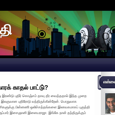
தி
என்னைப
ாரக் காதல் பாட்டு்?
ு இரண்டு புதிர் கொஞ்சம் தாவு தீர வைத்ததால் இந்த முறை
இலகுவான புதிரோடு வந்திருக்கின்றேன். பொதுவாக
்சிகளுக்கு பின்னணி ஒலிச்சத்தங்களை இலாவகமாகப் புகுத்தி
ருப்பார் இசைஞானி இளையராஜா. இங்கே நான் தந்திருக்கும்