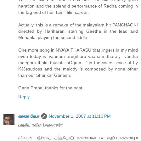
naration and the splendid performance of Radha coming in
the fag end of her Tamil film career.
Actually, this is a remake of the malayalam hit PANCHAGNI
directed by Hariharan, starring Geetha in the lead and
Mohanlal playing the second fiddle.
One more song in NYAYA THARASU that lingers in my mind
even today is 'Vaanam arugil oru vaanam, tharaiyil vantha
maegam thalai thuvatti pOgum....' in the sweet voice of by
KJJesudoss and the melody is composed by none other
than our Shankar Ganesh.
Gana Praba, thanks for the post.
Reply
கானா பிரபா
November 1, 2007 at 11:10 PM
பாரதீய நவீன இளவரசரே
சரியான பதிலைத் தந்ததோடு சுவையான பல குறிப்புக்களையும்