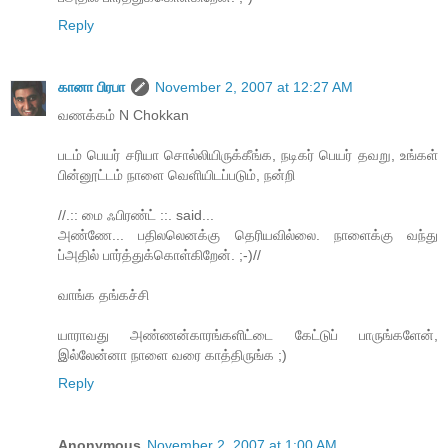
Reply
கானா பிரபா
November 2, 2007 at 12:27 AM
வணக்கம் N Chokkan
படம் பெயர் சரியா சொல்லியிருக்கீங்க, நடிகர் பெயர் தவறு, உங்கள்
பின்னூட்டம் நாளை வெளியிடப்படும், நன்றி
//.:: மை ஃபிரண்ட் ::. said...
அண்ணே... பதிலலெனக்கு தெரியவில்லை. நாளைக்கு வந்து
ப்அதில் பார்த்துக்கொள்கிறேன். ;-)//
வாங்க தங்கச்சி
யாராவது அண்ணன்காரங்களிட்டை கேட்டுப் பாருங்களேன்,
இல்லேன்னா நாளை வரை காத்திருங்க ;)
Reply
Anonymous
November 2, 2007 at 1:00 AM