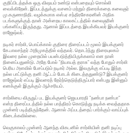
குறிப்பிடத்தக்க ஒரு விஷயம் உண்டு என்பதையும் சொல்லி
வைக்கிறேன். இப்படத்துக்கு வசனம் மற்றும் திரைக்கதை கலைஞர்
மு.கருணாநிதி. வழக்கமாக எஸ்.ஏ சந்திரசேகரனின் அதிக
படங்களுக்குத் தான் அன்றைய காலகட்டத்தில் கலைஞரின்
பங்களிப்பு இருந்தது. ஆனால் இப்படத்தை இயக்கியவர் இயக்குனர்
ராஜேஷ்வர்.
நடிகர் சார்லி, பொய்க்கால் குதிரை திரைப்படம் மூலம் இயக்குனர்
கே.பாலசந்தர் அறிமுகத்தில் வந்தவர். தொடர்ந்து திரையுலகம்
இவரை நல்ல முறையில் பயன்படுத்தியிருக்கலாம் என நான்
நினைப்பதுண்டு. அதே போல் "நியாயத் தராசு" வந்த போதும் சார்லி
பெரிய அளவில் பேசப்படும் நடிகர் அல்ல. இவருக்கு எப்படி இந்த
நல்ல பாட்டுக்கு தனி ஆட்டம் போடக் கிடைத்ததுண்டு? இயக்குனர்
ராஜேஷ்வர் எப்படி இவரைத் தேர்ந்தெடுத்திருப்பார் என்பது இன்னும்
எனக்குள் இருக்கும் ஆச்சரியம்.
சார்லியை விருதுப் பட இயக்குனர் ஜெயபாரதி "நண்பா நண்பா"
என்ற திரைப்படத்தில் நல்ல பாத்திரம் கொடுத்து நடிக்க வைத்ததாக
முன்னர் படித்திருந்தேன். ஆனால் அப்படத்தைப் பார்க்கும் வாய்ப்புக்
கிடைக்கவில்லை.
வெகுகாலம் முன்னர் ஆனந்த விகடனில் சார்லியின் தனி நடிப்பு