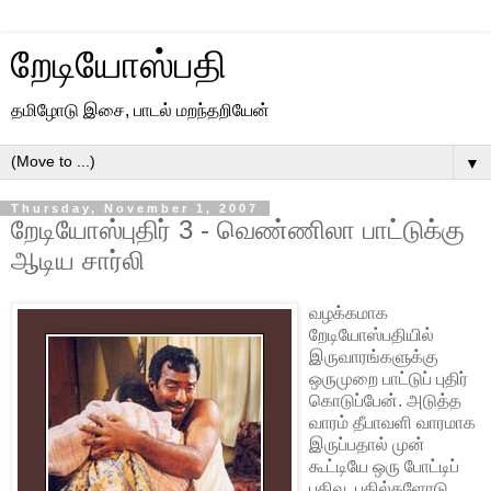
றேடியோஸ்பதி
தமிழோடு இசை, பாடல் மறந்தறியேன்
▼
Thursday, November 1, 2007
றேடியோஸ்புதிர் 3 - வெண்ணிலா பாட்டுக்கு
ஆடிய சார்லி
வழக்கமாக
றேடியோஸ்பதியில்
இருவாரங்களுக்கு
ஒருமுறை பாட்டுப் புதிர்
கொடுப்பேன். அடுத்த
வாரம் தீபாவளி வாரமாக
இருப்பதால் முன்
கூட்டியே ஒரு போட்டிப்
பதிவு. பதில்களோடு