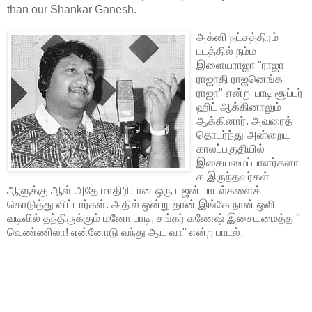
than our Shankar Ganesh.
அக்னி நட்சத்திரம்
படத்தில் நம்ம
இளையராஜா "ராஜா
ராஜாதி ராஜனெங்க
ராஜா" என்று பாடி சூப்பர்
ஹிட் ஆக்கினாலும்
ஆக்கினார். அவரைத்
தொடர்ந்து அன்றைய
காலப்பகுதியில்
இசையமைப்பாளர்களா
க இருந்தவர்கள்
ஆளுக்கு ஆள் அதே மாதிரியான ஒரு டஜன் பாடல்களைக்
கொடுத்து விட்டார்கள். அதில் ஒன்று தான் இங்கே நான் ஒலி
வடிவில் தந்திருக்கும் மனோ பாடி, சங்கர் கணேஷ் இசையமைத்த "
வெண்ணிலா! என்னோடு வந்து ஆட வா" என்ற பாடல்.