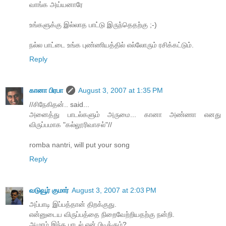
வாங்க அய்யனாரே
உங்களுக்கு இல்லாத பாட்டு இருந்தெதற்கு ;-)
நல்ல பாட்டை உங்க புண்ணியத்தில் எல்லோரும் ரசிக்கட்டும்.
Reply
கானா பிரபா
August 3, 2007 at 1:35 PM
//சிநேகிதன்.. said...
அனைத்து பாடல்களும் அருமை... கானா அண்ணா எனது
விருப்பமாக "கல்லூரிவாசல்"//
romba nantri, will put your song
Reply
வடுவூர் குமார்
August 3, 2007 at 2:03 PM
அப்பாடி இப்பத்தான் திறக்குது.
என்னுடைய விருப்பத்தை நிறைவேற்றியதற்கு நன்றி.
ஆமாம் இந்த பாடல் ஏன் பிடிக்கும்?