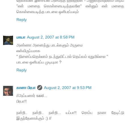
தேவாவின் இசையில் அமைந்த ஹரிஹரன் - அனுராதாஷ்ரிராம் பாடிய
"என் மனதை கொள்ளையடித்தவளே" என்னும் என் மனதை
கொள்ளையடித்த பாடலை ஒளிபரப்பவும்
Reply
மாயா
August 2, 2007 at 8:58 PM
அண்ணா அனைத்து பாடல்களும் அருமை
என்விருப்பமாக
" நினைப்பதெல்லாம் நடந்துவிட்டால் தெய்வம் ஏதுமில்லை "
பாடலை ஒளிபரப்ப முடியுமா ?
Reply
கானா பிரபா
August 2, 2007 at 9:53 PM
//அய்யனார் said...
பிரபா!!
நன்றி.. நன்றி.. நன்றி... யப்பா!! ரொம்ப நாளா தேடிட்டு
இருந்தேனாக்கும் :) //