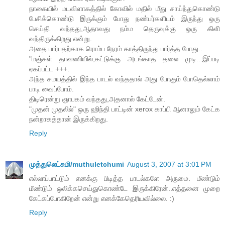
நாகையில் மடவிளாகத்தில் கோவில் மதில் மீது சாய்ந்துகொண்டு
பேசிக்கொண்டு இருக்கும் போது நண்பர்களிடம் இருந்து ஒரு
செய்தி வந்தது,ஆதாவது நம்ம தெருவுக்கு ஒரு கிளி
வந்திருக்கிறது என்று.
அதை பார்பதற்காக ரொம்ப நேரம் காத்திருந்து பார்த்த போது..
"மஞ்சள் தாவணியில்,கட்டுக்கு அடங்காத தலை முடி...இப்படி
ஏகப்பட்ட +++.
அந்த சமயத்தில் இந்த பாடல் வந்ததால் அது போகும் போதெல்லாம்
பாடி வைப்போம்.
திடிரென்று ஞாபகம் வந்தது,அதனால் கேட்டேன்.
"முதன் முதலில்" ஒரு ஹிந்தி பாட்டின் xerox காப்பி ஆனாலும் கேட்க
நன்றாகத்தான் இருக்கிறது.
Reply
முத்துலெட்சுமி/muthuletchumi
August 3, 2007 at 3:01 PM
எல்லாப்பாட்டும் எனக்கு பிடித்த பாடல்களே அருமை. மீண்டும்
மீண்டும் ஒலிக்கசெய்துகொண்டே இருக்கிரேன்..எத்தனை முறை
கேட்கப்போகிறேன் என்று எனக்கேதெரியவில்லை. :)
Reply