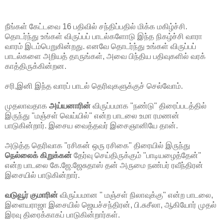
நீங்கள் கேட்டவை 16 பதிவில் சந்திப்பதில் மிக்க மகிழ்ச்சி.
தொடர்ந்து உங்கள் விருப்பப் பாடல்களோடு இந்த நிகழ்ச்சி வாரா
வாரம் இடம்பெறுகின்றது. எனவே தொடர்ந்து உங்கள் விருப்பப்
பாடல்களை அறியத் தாருங்கள், அவை பிந்திய பதிவுகளில் வரக்
காத்திருக்கின்றன.
சரி,இனி இந்த வாரப் பாடல் தெரிவுகளுக்குச் செல்வோம்.
முதலாவதாக
அய்யனாரின்
விருப்பமாக "நண்டு" திரைப்படத்தில்
இருந்து "மஞ்சள் வெய்யில்" என்ற பாடலை உமா ரமணன்
பாடுகின்றார். இசைய வைத்தவர் இசைஞானியே தான்.
அடுத்த தெரிவாக "ரசிகன் ஒரு ரசிகை" திரையில் இருந்து
நெல்லைக் கிறுக்கன்
தேர்வு செய்திருக்கும் "பாடியழைத்தேன்"
என்ற பாடலை கே.ஜே.ஜேசுதாஸ் தன் அருமை நண்பர் ரவீந்திரன்
இசையில் பாடுகின்றார்.
வடுவூர் குமாரின்
விருப்பமான " மஞ்சள் நிலாவுக்கு" என்ற பாடலை,
இளையராஜா இசையில் ஜெயச்சந்திரன், பி.சுசீலா, ஆகியோர் முதல்
இரவு திரைக்காகப் பாடுகின்றார்கள்.