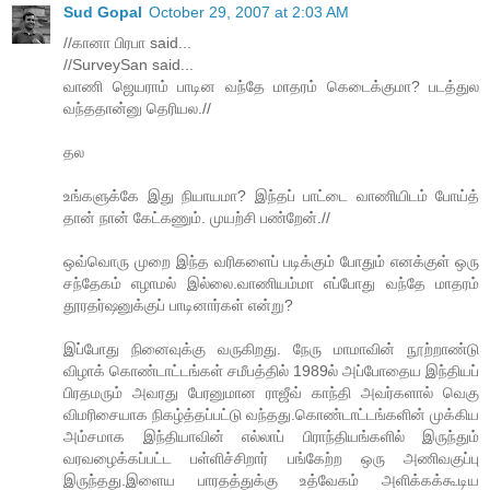
Sud Gopal
October 29, 2007 at 2:03 AM
//கானா பிரபா said...
//SurveySan said...
வாணி ஜெயராம் பாடின வந்தே மாதரம் கெடைக்குமா? படத்துல
வந்ததான்னு தெரியல.//
தல
உங்களுக்கே இது நியாயமா? இந்தப் பாட்டை வாணியிடம் போய்த்
தான் நான் கேட்கணும். முயற்சி பண்றேன்.//
ஒவ்வொரு முறை இந்த வரிகளைப் படிக்கும் போதும் எனக்குள் ஒரு
சந்தேகம் எழாமல் இல்லை.வாணியம்மா எப்போது வந்தே மாதரம்
தூரதர்ஷனுக்குப் பாடினார்கள் என்று?
இப்போது நினைவுக்கு வருகிறது. நேரு மாமாவின் நூற்றாண்டு
விழாக் கொண்டாட்டங்கள் சமீபத்தில் 1989ல் அப்போதைய இந்தியப்
பிரதமரும் அவரது பேரனுமான ராஜீவ் காந்தி அவர்களால் வெகு
விமரிசையாக நிகழ்த்தப்பட்டு வந்தது.கொண்டாட்டங்களின் முக்கிய
அம்சமாக இந்தியாவின் எல்லாப் பிராந்தியங்களில் இருந்தும்
வரவழைக்கப்பட்ட பள்ளிச்சிறார் பங்கேற்ற ஒரு அணிவகுப்பு
இருந்தது.இளைய பாரதத்துக்கு உத்வேகம் அளிக்கக்கூடிய