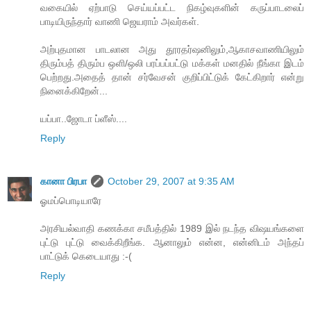
வகையில் ஏற்பாடு செய்யப்பட்ட நிகழ்வுகளின் கருப்பாடலைப்
பாடியிருந்தார் வாணி ஜெயராம் அவர்கள்.
அற்புதமான பாடலான அது தூரதர்ஷனிலும்,ஆகாசவாணியிலும்
திரும்பத் திரும்ப ஒளி/ஒலி பரப்பப்பட்டு மக்கள் மனதில் நீங்கா இடம்
பெற்றது.அதைத் தான் சர்வேசன் குறிப்பிட்டுக் கேட்கிறார் என்று
நினைக்கிறேன்...
யப்பா..ஜோடா ப்ளீஸ்....
Reply
கானா பிரபா
October 29, 2007 at 9:35 AM
ஓமப்பொடியாரே
அரசியல்வாதி கணக்கா சமீபத்தில் 1989 இல் நடந்த விஷயங்களை
புட்டு புட்டு வைக்கிறீங்க. ஆனாலும் என்ன, என்னிடம் அந்தப்
பாட்டுக் கெடையாது :-(
Reply