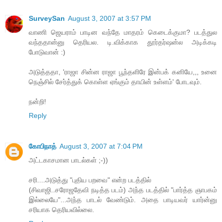
SurveySan
August 3, 2007 at 3:57 PM
வாணி ஜெயராம் பாடின வந்தே மாதரம் கெடைக்குமா? படத்துல
வந்ததான்னு தெரியல. டி.விக்காக தூர்தர்ஷன்ல அடிக்கடி
போடுவான் :)
அடுத்ததா, 'ராஜா சின்ன ராஜா பூந்தளிரே இன்பக் கனியே,,, உனை
நெஞ்சில் சேர்த்துக் கொள்ள ஏங்கும் தாயின் உள்ளம்' போடவும்.
நன்றி!
Reply
கோபிநாத்
August 3, 2007 at 7:04 PM
அட்டகாசமான பாடல்கள் ;-))
சரி....அடுத்து "புதிய பறவை" என்ற படத்தில்
(சிவாஜி..சரோஜதேவி நடித்த படம்) அந்த படத்தில் "பார்த்த ஞாபகம்
இல்லையே"...அந்த பாடல் வேண்டும். அதை பாடியவர் யார்ன்னு
சரியாக தெரியவில்லை.