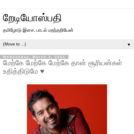
றேடியோஸ்பதி
தமிழோடு இசை, பாடல் மறந்தறியேன்
▼
Wednesday, March 3, 2021
மேற்கே மேற்கே மேற்கே தான் சூரியன்கள்
உதித்திடுமே ♥️