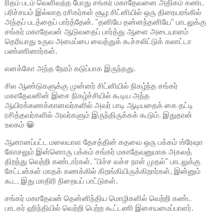
ரிதம் படம் வெளிவந்த போது சங்கர் மகாதேவனை அதிகம் கண்ட
பரிச்சயம் இல்லாத ரசிகர்கள் சூழ சிட்னியில் ஒரு திரையரங்கில்
அந்தப் படத்தைப் பார்த்தேன். "தனியே தன்னந்தனியே" பாடலுக்கு
சங்கர் மகாதேவன் ஆடுவதைப் பார்த்து ஆளை அடையாளம்
தெரியாது உருவ அமைப்பை வைத்துக் கூச்சலிட்டுக் கலாட்டா
பண்ணினார்கள்.
எனக்கோ அந்த நேரம் கடுப்பாக இருந்தது.
சில ஆண்டுகளுக்கு முன்னர் சிட்னியில் நிகழ்ந்த சங்கர்
மகாதேவனின் இசை நிகழ்ச்சியில் கூடிய அந்த
ஆயிரக்கணக்கானவர்களில் அவர் பாடி ஆடியதைக் கை தட்டி
ரசித்தவர்களில் அவர்களும் இருந்திருக்கக் கூடும். இதுதான்
உலகம் 😀
ஆனானப்பட்ட மலையாள தேசத்தின் கதவை ஒரு பக்கம் ஶ்ரேஷா
கோசலும் இன்னொரு பக்கம் சங்கர் மகாதேவனுமாக அகலத்
திறந்து வெற்றி கண்டார்கள். "பிச்ச வச்ச நாள் முதல்" பாடலுக்கு
சேட்டன்கள் மாதக் கணக்கில் கிறங்கியிருக்கிறார்கள், இன்னும்
கூட. இது மாதிரி நிறையப் பாட்டுகள்.
சங்கர் மகாதேவன் தென்னிந்திய மொழிகளில் வெற்றி கண்ட
பாடகர் ஹிந்தியில் வெற்றி பெற்ற கூட்டணி இசையமைப்பாளர்.