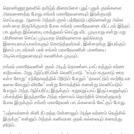
தொண்ணூறுகளில் தமிழ்த் திரையிசை புதுப் புதுக் குரல்களை
அரவணைத்த போது சங்கர் மகாதேவனையும் இறக்குமதி
செய்யதது. ஆனால் அந்தக் குரல் பத்தோடு பதினொன்று அல்ல
என்பதை நிரூபிக்குமாற் போல சங்கர் மகாதேவனை விட்டால் இந்தப்
பாடலுக்கு இவ்வளவு மகத்துவம் செய்து விட முடியாது என்று மறு
பரிசீலனை செய்ய முடியாத தெரிவுகளாக ஒவ்வொரு
இசையமைப்பாளர்களும் கொடுத்தார்கள். இன்றைக்கு இயங்கும்
இளம் பாடகர்கள் பலர் சங்கர் மகாதேவனின் பாணியை
அடியொற்றுவதையும் கவனிக்க முடியும்.
சங்கர் மகாதேவனின் குரல் அடித் தொண்டையாப் கத்தும் கர்ண
கடூரமல்ல. அது ஆர்ப்பரிப்பின் வெளிப்பாடு. "உப்பும் கருவாடு ஊற
வச்ச சோறு" சந்தோஷத்தில் பீறிடும் போதும் "தாலாட்டும் காற்றே வா
தலை கோதும் விரலே" என்று சோகத்தில் கனன்று வெளிப்படும்
போதும் அந்த ஆர்ப்பரிப்பு இருக்கும். சுறுசுறுப்பாய் இருப்பவனுக்குப்
பக்கத்தில் இருந்தாலே அந்த உற்சாகம் தொற்றிக் கொள்ளுமாற்
போல இருக்கும் சங்கர் மகாதேவன் பாடல்களைக் கேட்கும் போது.
"பஞ்சவர்ணக் கிளி நீ பறந்த பின்னாலும் அஞ்சு வர்ணம் நெஞ்சில்
இருக்கு" என்னும் அந்தக் கனிவான குரல் கல்லையும் கரைத்து
விடும்.