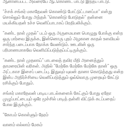
ஆனானப்பட்ட அவரையே ஆட்கொண்ட பாட்டு இந்தப் பாட்டு.
"ச்சக் சங்கர் மகாதேவன் கொண்டு போட்டுட்டானப்பா" என்று
சொல்லும் போது அந்தக் "கொண்டு போடுதல்" தன்னை
மயக்கியதன் உச்ச வெளிப்பாடாகப் பிரதிபலிக்கும்.
"கண்ட நாள் முதல்" படம் ஒரு அருமையான பொழுது போக்கு என்ற
ஒரு பார்வை இருக்க, இன்னொரு புறம் அழகான காதல் உளவியல்
சார்ந்த படைப்பாக நோக்க வேண்டும். ஊடலின் ஒரு
பரிமாணமாகவே வெளியிப்படுத்தப்பட்டிருக்கும்.
"கண்ட நாள் முதலாய்" பாடலைத் தவிர மீதி அனைத்தும்
தாமரையின் வரிகள். அதில் "மேற்கே மேற்கே மேற்கே தான்" ஒரு
அட்டகாச இசைப் படைப்பு. இதுவும் யுவன் தானா கொடுத்தது என்ற
இன்ப அதிர்ச்சியை வெளிப்படுத்தும் ஒவ்வொரு முறையும் கேட்டு
ரசிக்கும் போதும்.
சங்கர் மகாதேவன் பாடிய பாடல்களைக் கேட்கும் போது ஏதோ
முழுப்பாட்டையும் ஒரே மூச்சில் பாடித் தள்ளி விட்டுக் கடப்பதைப்
போல இருக்கும்.
"கோபம் கொள்ளும் நேரம்
வானம் எல்லாம் மேகம்