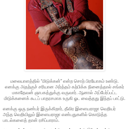
மலையாளத்தில் “மிடுக்கன்” என்ற சொற் பிரயோகம் உண்டு.
எனக்கு அதற்குச் சரியான அர்த்தம் கற்பிக்க நினைத்தால் சங்கர்
மகாதேவன் ஞாபகத்துக்கு வருவார். ஆனால் அப்பேர்ப்பட்ட
மிடுக்கனைக் கூடப் பாதரசமாக உருகி ஓட வைத்தது இந்தப் பாட்டு.
எனக்கு ஒரு நண்பர் இருக்கிறார், தீவிர இளையராஜா வெறியர்
அந்த வெறியிலும் இளையராஜா எண்பதுகளில் கொடுத்த
பாடல்களைத் தான் ரசிப்பாராம்.