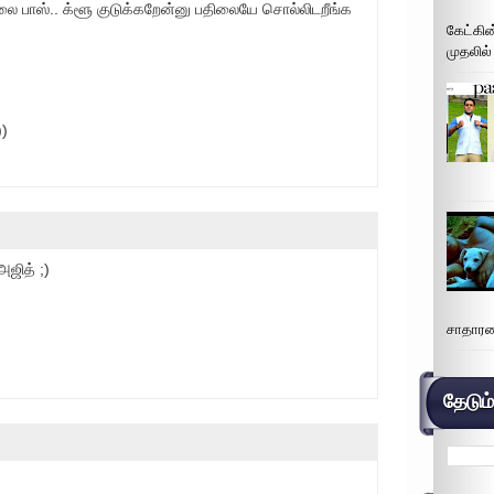
லை பாஸ்.. க்ளூ குடுக்கறேன்னு பதிலையே சொல்லிடறீங்க
கேட்கின
முதலில்
))
அஜித் ;)
சாதாரண
தேடும