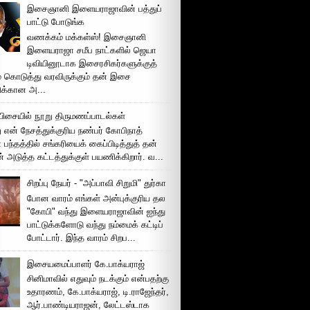
இசைஞானி இளையராஜாவின் பத்துப்
பாட்டு போடுங்க
வணக்கம் மக்கள்ஸ்! இசைஞானி
இளையராஜா சமீப நாட்களில் ஜெயா
டிவியினூடாக இசைரசிகர்களுக்குத்
் கொடுத்து வரவிருக்கும் தன் இசை
சிக்கான அ...
ிசையில் நூறு திருமணப்பாடல்கள்
 என் நேசத்துக்குரிய நண்பர் கோபிநாத்
பந்தத்தில் சங்கரியைக் கைப்பிடித்துத் தன்
் அடுத்த கட்டத்துக்குள் பயணிக்கிறார். வ...
சிறப்பு நேயர் - "அப்பாவி சிறுமி" துர்கா
போன வாரம் எங்கள் அன்புக்குரிய தல
"கோபி" வந்து இளையராஜாவின் ஐந்து
பாட்டுக்களோடு வந்து நம்மைக் கட்டிப்
போட்டார். இந்த வாரம் சிறப...
இசையமைப்பாளர் கே.பாக்யராஜ்
சினிமாவில் எதுவும் நடக்கும் என்பதற்கு
உதாரணம், கே.பாக்யராஜ், டி.ராஜேந்தர்,
ஆர்.பாண்டியராஜன், லேட்டஸ்டாக