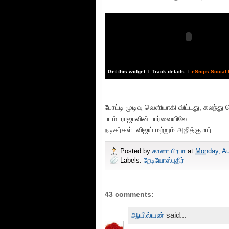
Get this widget
Track details
eSnips Social
|
|
போட்டி முடிவு வெளியாகி விட்டது, கலந்த
படம்: ராஜாவின் பார்வையிலே
நடிகர்கள்: விஜய் மற்றும் அஜித்குமார்
Posted by
கானா பிரபா
at
Monday, Au
Labels:
றேடியோஸ்புதிர்
43 comments:
ஆயில்யன்
said...