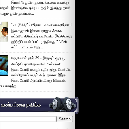
இரண்டு ஒலித் துண்டங்களை வைத்து
்றேன். இரண்டுமே ஒரே படத்தில் இருந்து தான்.
 வரும் ஒலித்துண்டம்...
"பா (Paa)" ர்த்தேன், பரவசமடைந்தேன்!
இசைஞானி இளையராஜாவுக்காக
மட்டுமே தியேட்டர் படியேறிய இன்னொரு
ஹிந்திப் படம் "பா". முந்தியது " "சீனி
கம்" . பா படம் நேற...
றேடியோஸ்புதிர் 39 - இதுவும் ஒரு பூ
மீண்டும் ராகதேவனின் பின்னணி
இசையோடு மலரும் புதிர் இது. மெல்லிய
மயிலிறகாய் வரும் அற்புதமான இந்த
இசையோடு ஆரம்பிக்கிறது இப்படம்.
 பாமரத்த...
் கண்பார்வை தவிக்க