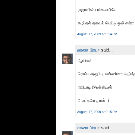
ராஜாவின் பார்வையிலே
கூடுதல் தகவல் மெட்டி ஒலி சரோ 
August 17, 2009 at 9:14 PM
கானா பிரபா
said...
ஆயில்ஸ்
ரொம்ப அலும்பு பண்ணினா அடுத்த 
நாடோடி இலக்கியன்
அவர்களே தான் ;)
August 17, 2009 at 9:15 PM
கானா பிரபா
said...