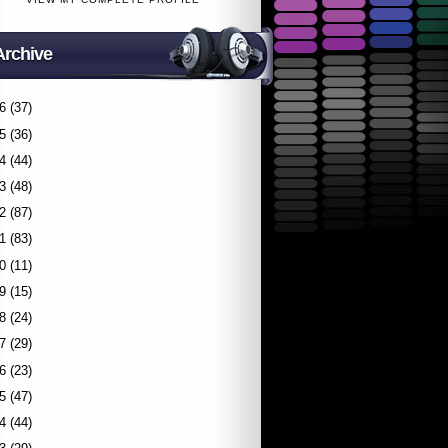
Archive
6
(37)
5
(36)
4
(44)
3
(48)
2
(87)
1
(83)
0
(11)
9
(15)
8
(24)
7
(29)
6
(23)
5
(47)
4
(44)