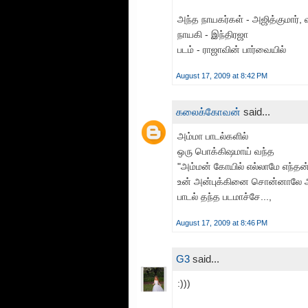
அந்த நாயகர்கள் - அஜித்குமார், 
நாயகி - இந்திரஜா
படம் - ராஜாவின் பார்வையில்
August 17, 2009 at 8:42 PM
கலைக்கோவன்
said...
அம்மா பாடல்களில்
ஒரு பொக்கிஷமாய் வந்த
"அம்மன் கோயில் எல்லாமே எந்தன
உன் அன்புக்கினை சொன்னாலே அ
பாடல் தந்த படமாச்சே...,
August 17, 2009 at 8:46 PM
G3
said...
:)))