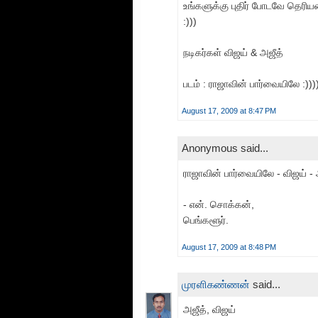
உங்களுக்கு புதிர் போடவே தெரிய
:)))
நடிகர்கள் விஜய் & அஜீத்
படம் : ராஜாவின் பார்வையிலே :)))
August 17, 2009 at 8:47 PM
Anonymous said...
ராஜாவின் பார்வையிலே - விஜய் - 
- என். சொக்கன்,
பெங்களூர்.
August 17, 2009 at 8:48 PM
முரளிகண்ணன்
said...
அஜீத், விஜய்