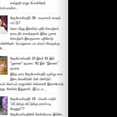
கஸ்தூரி ராஜா போன்றோர்
ப்பாளர்க...
றேடியோஸ்புதிர் 38 - கடிகாரக் காதல்
பாட்டு்?
தொடர்ந்து இரண்டு புதிர் கொஞ்சம்
தாவு தீர வைத்ததால் இந்த முறை
கொஞ்சம் இலகுவான புதிரோடு
க்கின்றேன். பொதுவாக பாடல்காட்சிகளுக்கு
 ...
றேடியோஸ்புதிர் 25 இவர் 81 இல்
"துணை" நடிகை: 92 இல் "இணை"
நடிகை
இந்த வார றேடியோஸ்புதிர் மூன்று வார
இடைவெளியின் பின் மீண்டும்
ைக் கிளப்பும் ராஜாவின் பின்னணி இசையோடு
றது. கேள்வி இதுதான். இப்படம...
றேடியோஸ்புதிர் 28 - பெண் பாடும்
"வீட்டுக்கு விட்டுக்கு வாசப்படி
வேணும்"?
றேடியோஸ்புதிரின் கேள்வியாக இங்கே