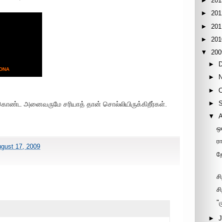
►
201
►
201
►
201
►
201
▼
200
►
 DNA
►
►
►
ு கொண்ட அனைவருமே சரியாத் தான் சொல்லியிருக்கிறீர்கள்.
▼
ஒ
ர
gust 17, 2009
ற
ச
சி
"
►
J