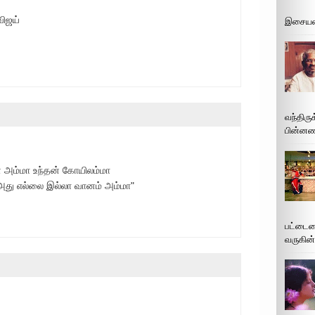
விஜய்
இசையமை
வந்திரு
பின்னணி
் அம்மா உந்தன் கோயிலம்மா
து எல்லை இல்லா வானம் அம்மா"
பட்டைய
வருகின்