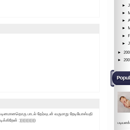
►
►
►
A
►
►
F
►
►
200
►
200
Popul
டினமானதொரு பாடல் தேர்வுடன் வருமாறு றேடியோஸ்பதி
க்கிறேன் :)))))))))))
படியளக