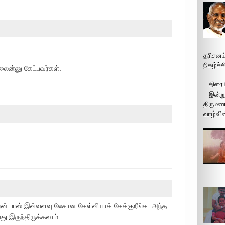
தரிசனம
நிகழ்ச்
ிலைன்னு கேட்பவர்கள்.
திரைய
இன்று
திருமண 
வாழ்வின
 பாஸ் இவ்வளவு லேசான கேள்வியாக் கேக்குறீங்க..அந்த
ு இருந்திருக்கலாம்.