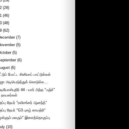
3
(29)
2
(28)
1
(46)
0
(48)
9
(62)
December
(7)
November
(5)
October
(5)
September
(6)
August
(6)
ட்டுப் போட்ட சினிமாப் பாட்டுக்கள்
ாஜா அடியெடுத்துக் கொடுக்க....
ேடியோஸ்புதிர் 44 - யார் அந்த "பஞ்ச்"
நாயகர்கள்
ிறப்பு நேயர் "ரவிசங்கர் ஆனந்த்"
றப்பு நேயர் "G3 புகழ் காயத்ரி"
முள்ளும் மலரும்" இசைத்தொகுப்பு
uly
(10)