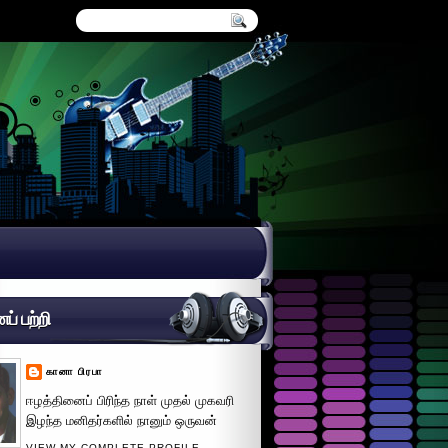
் பற்றி
கானா பிரபா
ஈழத்தினைப் பிரிந்த நாள் முதல் முகவரி
இழந்த மனிதர்களில் நானும் ஒருவன்
VIEW MY COMPLETE PROFILE