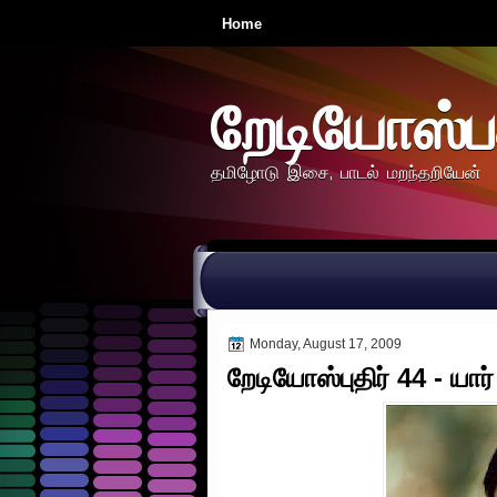
Home
றேடியோஸ்ப
தமிழோடு இசை, பாடல் மறந்தறியேன்
Monday, August 17, 2009
றேடியோஸ்புதிர் 44 - யார