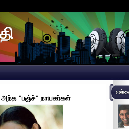
தி
என்னைப
் அந்த "பஞ்ச்" நாயகர்கள்