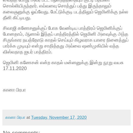
சொல்லியிருந்தார். எவ்வளவு சொத்துப் பத்து இருந்தாலும்
கலைஞனுக்கு ஓய்வேது. மேட்டுக்குடி படத்திலும் ஜெமினிக்கு நல்ல
தீனி கிட்டியது.
சிவாஜி கணேசனுக்குப் போக வேண்டிய பாத்திரம் ஜெமினிக்குப்
போனதாம், ஆனால் இந்தப் பாத்திரத்தில் ஜெமினி அளவுக்கு அந்த
சிருங்கார நயத்தோடு காதல் செய்யும் கிழவராக யாரை நினைத்துப்
பார்க்க முடியும் என்று சாதித்தது அவ்வை ஷண்முகியில் வந்த
விஸ்வநாத ஐயர் பாத்திரம்.
ஜெமினி கணேசன் என்ற காதல் மன்னனுக்கு இன்று நூறு வயசு
17.11.2020
கானா பிரபா
கானா பிரபா
at
Tuesday, November 17, 2020
No comments: