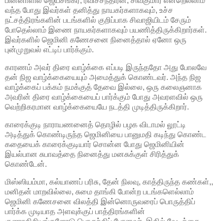
பின்னாளில் ஜெய்சங்கர், ரவிச்சந்திரன், சிவகுமார் என்றெல்லாம்
வந்த போது இவர்கள் தனித்து நாயகர்களாகவும், உச்ச
நட்சத்திரங்களின் படங்களில் குறிப்பாக சிவாஜியிடம் சேரும்
போதெல்லாம் இணை நாயகர்களாகவும் பயணித்திருக்கிறார்கள்.
இவர்களில் ஜெமினி கணேசனை நினைத்தால் ஏனோ ஒரு
புன்முறுவல் எட்டிப் பார்க்கும்.
காரணம் அவர் திரை வாழ்க்கை எப்படி இருந்ததோ அது போலவே
தன் நிஜ வாழ்க்கையையும் அமைத்துக் கொண்டவர். அந்த நிஜ
வாழ்க்கைப் பக்கம் நமக்குத் தேவை இல்லை, ஒரு கலைஞனாக
அவரின் திரை வாழ்க்கையைப் பார்க்கும் போது அவரளவில் ஒரு
வெற்றிகரமான வாழ்க்கையையே நடத்தி முடித்திருக்கிறார்.
காரைக்குடி நாராயணனைத் தொழில் பழக விடாமல் லூட்டி
அடித்துக் கொண்டிருந்த ஜெமினியை பானுமதி கடிந்து கொண்ட
கதையைக் காரைக்குடியார் சொன்ன போது ஜெமினியின்
இயல்பான சுபாவத்தை நினைத்து மனசுக்குள் சிரித்துக்
கொண்டேன்.
மிஸ்ஸியம்மா, கல்யாணப் பரிசு, தேன் நிலவு, காத்திருந்த கண்கள்,,
மனிதன் மாறவில்லை, சுமை தாங்கி போன்ற படங்களெல்லாம்
ஜெமினி கணேசனை விலத்தி இன்னொருவரைப் பொருத்திப்
பார்க்க முடியாத அளவுக்குப் பாத்திரங்களின்