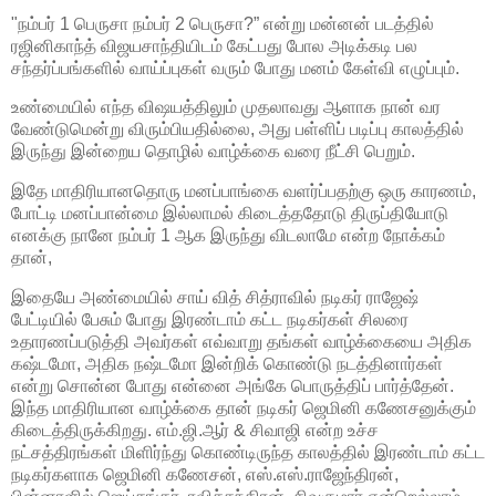
"நம்பர் 1 பெருசா நம்பர் 2 பெருசா?” என்று மன்னன் படத்தில்
ரஜினிகாந்த் விஜயசாந்தியிடம் கேட்பது போல அடிக்கடி பல
சந்தர்ப்பங்களில் வாய்ப்புகள் வரும் போது மனம் கேள்வி எழுப்பும்.
உண்மையில் எந்த விஷயத்திலும் முதலாவது ஆளாக நான் வர
வேண்டுமென்று விரும்பியதில்லை, அது பள்ளிப் படிப்பு காலத்தில்
இருந்து இன்றைய தொழில் வாழ்க்கை வரை நீட்சி பெறும்.
இதே மாதிரியானதொரு மனப்பாங்கை வளர்ப்பதற்கு ஒரு காரணம்,
போட்டி மனப்பான்மை இல்லாமல் கிடைத்ததோடு திருப்தியோடு
எனக்கு நானே நம்பர் 1 ஆக இருந்து விடலாமே என்ற நோக்கம்
தான்,
இதையே அண்மையில் சாய் வித் சித்ராவில் நடிகர் ராஜேஷ்
பேட்டியில் பேசும் போது இரண்டாம் கட்ட நடிகர்கள் சிலரை
உதாரணப்படுத்தி அவர்கள் எவ்வாறு தங்கள் வாழ்க்கையை அதிக
கஷ்டமோ, அதிக நஷ்டமோ இன்றிக் கொண்டு நடத்தினார்கள்
என்று சொன்ன போது என்னை அங்கே பொருத்திப் பார்த்தேன்.
இந்த மாதிரியான வாழ்க்கை தான் நடிகர் ஜெமினி கணேசனுக்கும்
கிடைத்திருக்கிறது. எம்.ஜி.ஆர் & சிவாஜி என்ற உச்ச
நட்சத்திரங்கள் மிளிர்ந்து கொண்டிருந்த காலத்தில் இரண்டாம் கட்ட
நடிகர்களாக ஜெமினி கணேசன், எஸ்.எஸ்.ராஜேந்திரன்,