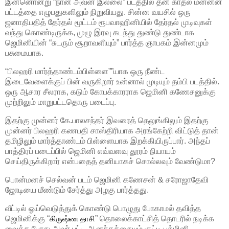
இன்னொன்று “நான் அவன் இல்லை” படத்தில் தன் காதல் மன்னன்
பட்டத்தை எழுபதுகளிலும் நிறுவியது. சின்ன வயசில் ஒரு
ஜனாதிபதித் தேர்தல் மூட்டம் ரூபவாஹினியில் தேர்தல் முடிவுகள்
வந்து கொண்டிருக்க, முழு இரவு கடந்து துண்டு துண்டாக
ஜெமினியின் “சுடரும் சூறாவளியும்” பார்த்த ஞாபகம் இன்னமும்
பசுமையாக.
“பிலஹரி மார்த்தாண்டம்பிள்ளை””யாக ஒரு நீண்ட
இடைவேளைக்குப் பின் வருகிறார் உன்னால் முடியும் தம்பி படத்தில்.
ஒரு ஆசார சீலராக, கடும் கோபக்காரராக ஜெமினி கணேசனுக்கு
முற்றிலும் மாறுபட்டதொரு படைப்பு.
இதற்கு முன்னர் கே.பாலசந்தர் இவரைத் தெலுங்கிலும் இதற்கு
முன்னர் பிலஹரி கணபதி சாஸ்திரியாக அரங்கேற்றி விட்டுத் தான்
தமிழிலும் மார்த்தாண்டம் பிள்ளையாக இறக்கியிருப்பார். அந்தப்
பாத்திரப் படைப்பில் ஜெமினி எவ்வளவு தூரம் நியாயம்
செய்திருக்கிறார் என்பதைத் தனியாகச் சொல்லவும் வேண்டுமா?
பொன்மனச் செல்வன் படம் ஜெமினி கணேசன் & சரோஜாதேவி
ஜோடியை மீண்டும் சேர்த்து அழகு பார்த்தது.
வீட்டில் ஓய்வெடுத்துக் கொண்டு பொழுது போகாமல் தவித்த
கிருஷ்ண தாசி
ஜெமினிக்கு “
” தொலைக்காட்சித் தொடரில் நடிக்க
வைத்த போது அவர் பட்ட ஆனந்தத்தையும் குட்டி பத்மினி