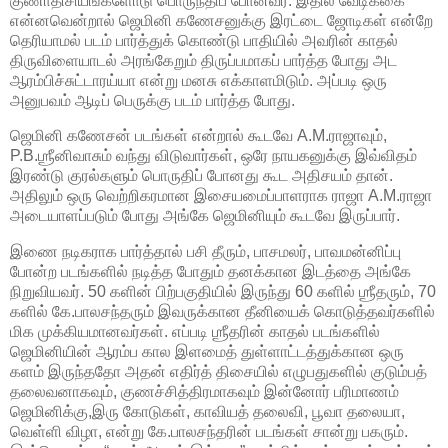
குணாதிசியங்களோடு பொருந்திப் போனவர். இதில் வேடிக்கை
என்னவென்றால் ஜெமினி கணேசனுக்கு இரட்டை ஜோடிகள் என்றே
தெரியாமல் படம் பார்த்துக் கொண்டு பாதியில் அவரின் காதல்
திருவிளையாடல் அரங்கேறும் திருப்பமாகப் பார்த்த போது அட
ஆரம்பிச்சுட்டாரய்யா என்று மனசு எக்காளமிடும். அப்படி ஒரு
அனுபவம் ஆடிப் பெருக்கு படம் பார்த்த போது.
ஜெமினி கணேசன் படங்கள் என்றால் கூடவே A.M.ராஜாவும்,
P.B.ஶ்ரீனிவாசும் வந்து விடுவார்கள், ஒரே நாயகனுக்கு இவ்விதம்
இரண்டு குரல்களும் பொருதிப் போனது கூட அதிசயம் தான்.
அதிலும் ஒரு வெற்றிகரமான இசையமைப்பாளராக ராஜா A.M.ராஜா
அடையாளப்படும் போது அங்கே ஜெமினியும் கூடவே இருப்பார்.
இணை நடிகராக பார்த்தால் பசி தீரும், பாசமலர், பாவமன்னிப்பு
போன்ற படங்களில் நடித்த போதும் தனக்கான இடத்தை அங்கே
நிறுவியவர். 50 களின் பிற்பகுதியில் இருந்து 60 களில் ஶ்ரீதரும், 70
களில் கே.பாலசந்தரும் இவருக்கான தீனியைக் கொடுத்தவர்களில்
மிக முக்கியமானவர்கள். எப்படி ஶ்ரீதரின் காதல் படங்களில்
ஜெமினியின் ஆரம்ப கால இளமைத் துள்ளாட்டத்துக்கான ஒரு
களம் இருந்ததோ அதன் எதிர்த் திசையில் எழுபதுகளில் குடும்பத்
தலைவனாகவும், குணச்சித்திரமாகவும் இன்னோர் பரிமாணம்
ஜெமினிக்கு,இரு கோடுகள், காவியத் தலைவி, பூவா தலையா,
வெள்ளி விழா, என்று கே.பாலசந்தரின் படங்கள் சான்று பகரும்.