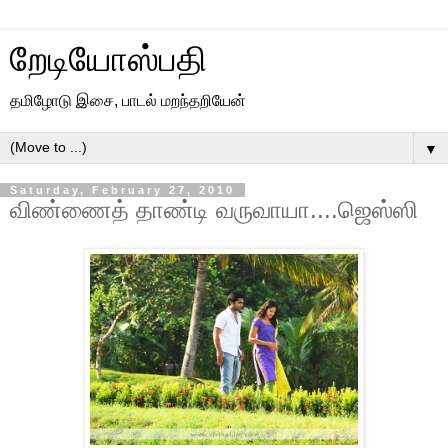
றேடியோஸ்பதி
தமிழோடு இசை, பாடல் மறந்தறியேன்
▼
Saturday, February 27, 2010
விண்ணைத் தாண்டி வருவாயா....ஜெஸ்ஸி