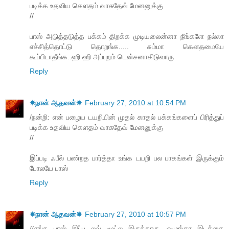
படிக்க உதவிய கெளதம் வாசுதேவ் மேனனுக்கு
//
பாஸ் அடுத்தடுத்த பக்கம் திறக்க முடியலைன்னா நீங்களே நல்லா
எச்சித்தொட்டு தொறங்க..... சும்மா கௌதமையே
கூப்பிடாதீங்க..ஹி ஹி அப்புறம் டென்சனாகிடுவாரு
Reply
☀நான் ஆதவன்☀
February 27, 2010 at 10:54 PM
/நன்றி: என் பழைய டயறியின் முதல் காதல் பக்கங்களைப் பிரித்துப்
படிக்க உதவிய கெளதம் வாசுதேவ் மேனனுக்கு
//
இப்படி ஃபீல் பண்றத பார்த்தா உங்க டயறி பல பாகங்கள் இருக்கும்
போலயே பாஸ்
Reply
☀நான் ஆதவன்☀
February 27, 2010 at 10:57 PM
//எங்க பாஸ் இப்ப லவ் மூட்ல இருக்காரு, ஒழுங்கா இடத்தை