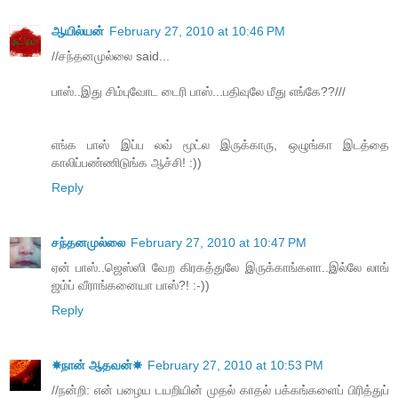
ஆயில்யன்
February 27, 2010 at 10:46 PM
//சந்தனமுல்லை said...
பாஸ்..இது சிம்புவோட டைரி பாஸ்...பதிவுலே மீது எங்கே??///
எங்க பாஸ் இப்ப லவ் மூட்ல இருக்காரு, ஒழுங்கா இடத்தை
காலிப்பண்ணிடுங்க ஆச்சி! :))
Reply
சந்தனமுல்லை
February 27, 2010 at 10:47 PM
ஏன் பாஸ்..ஜெஸ்ஸி வேற கிரகத்துலே இருக்காங்களா..இல்லே லாங்
ஜம்ப் வீராங்கனையா பாஸ்?! :-))
Reply
☀நான் ஆதவன்☀
February 27, 2010 at 10:53 PM
//நன்றி: என் பழைய டயறியின் முதல் காதல் பக்கங்களைப் பிரித்துப்