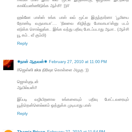
காலிப்பண்ணிடுங்க ஆச்சி! :))//
ஹல்லோ பாஸ்ஸ் உங்க பாஸ் லவ் மூட்ல இருந்தார்னா ’பூமியை
தோண்டி வருவாயா’.... ’நிலவை கிழித்து போவாயா’ன்னு படம்
எடுக்க சொல்லுங்க.. இங்க வந்து பதிவு போடப்படாது ஆமா.. (ஆச்சி
யூ கம்.. வீ கும்மி)
Reply
☀நான் ஆதவன்☀
February 27, 2010 at 11:00 PM
//ஜெஸ்ஸி aka திரிஷா கொள்ளை அழகு :))
ஜொள்ளுடன்
ஆயில்யன்//
இப்படி வழியிறனால உங்களையும் பதிவு போட்டவரையும்
யூத்தென்னெல்லாம் ஒத்துக்க முடியாது பாஸ்
Reply
Thamiz Priyan
February 27, 2010 at 11:54 PM