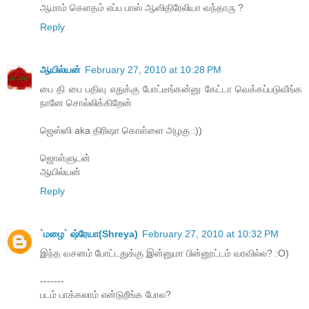
ஆமாம் கெளதம் எப்ப பாஸ் ஆஸிதிரேலியா வந்தாரு ?
Reply
ஆயில்யன்
February 27, 2010 at 10:28 PM
பை தி பை பதிவு எதுக்கு போட்டீங்கன்னு கேட்டா வெக்கப்படுவீங்க
நானே சொல்லிக்கிறேன்
ஜெஸ்ஸி aka திரிஷா கொள்ளை அழகு :))
ஜொள்ளுடன்
ஆயில்யன்
Reply
`மழை` ஷ்ரேயா(Shreya)
February 27, 2010 at 10:32 PM
இந்த வசனம் போட்டதுக்கு இன்னுமா பின்னூட்டம் வரவில்ல? :O)
-------
படம் பாக்கலாம் என்டுறீங்க போல?