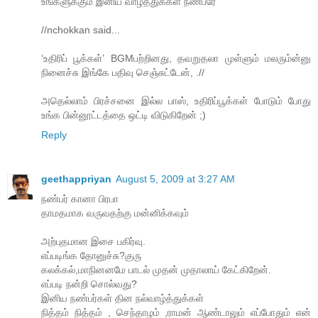
உங்களுக்கும் இனிய வாழ்த்துககள் நண்பரே
//nchokkan said...
‘உதிரிப் பூக்கள்’ BGMபற்றினது, தவறுதலா முள்ளும் மலரும்ன்னு
நினைச்சு இங்கே பதிவு செஞ்சுட்டேன், .//
அதெல்லாம் பிரச்சனை இல்ல பாஸ், உதிரிப்பூக்கள் போடும் போது
உங்க பின்னூட்டத்தை ஒட்டி விடுகிறேன் ;)
Reply
geethappriyan
August 5, 2009 at 3:27 AM
நண்பர் கானா பிரபா
தாமதமாக வருவதற்கு மன்னிக்கவும்
அற்புதமான இசை பகிர்வு.
எப்படிங்க தோனுச்சு?குரு
கலக்கல்,மாநினனமே பாடல் முதன் முதாலாய் கேட்கிறேன்.
எப்படி நன்றி சொல்வது?
இனிய நண்பர்கள் தின நல்வாழ்த்துக்கள்
நித்தம் நித்தம் , செந்தாழம் ,ராமன் ஆண்டாலும் எப்போதும் என்