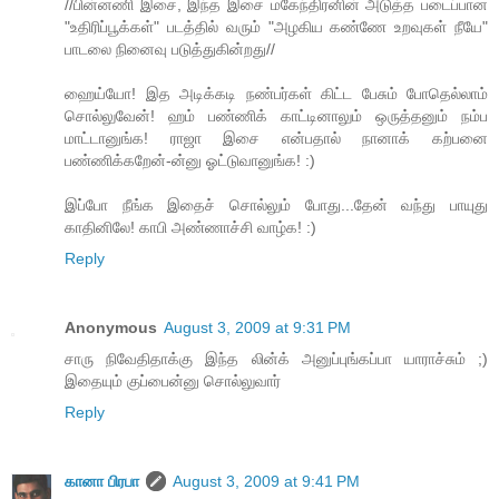
//பின்னணி இசை, இந்த இசை மகேந்திரனின் அடுத்த படைப்பான
"உதிரிப்பூக்கள்" படத்தில் வரும் "அழகிய கண்ணே உறவுகள் நீயே"
பாடலை நினைவு படுத்துகின்றது//
ஹைய்யோ! இத அடிக்கடி நண்பர்கள் கிட்ட பேசும் போதெல்லாம்
சொல்லுவேன்! ஹம் பண்ணிக் காட்டினாலும் ஒருத்தனும் நம்ப
மாட்டானுங்க! ராஜா இசை என்பதால் நானாக் கற்பனை
பண்ணிக்கறேன்-ன்னு ஓட்டுவானுங்க! :)
இப்போ நீங்க இதைச் சொல்லும் போது...தேன் வந்து பாயுது
காதினிலே! காபி அண்ணாச்சி வாழ்க! :)
Reply
Anonymous
August 3, 2009 at 9:31 PM
சாரு நிவேதிதாக்கு இந்த லின்க் அனுப்புங்கப்பா யாராச்சும் ;)
இதையும் குப்பைன்னு சொல்லுவார்
Reply
கானா பிரபா
August 3, 2009 at 9:41 PM