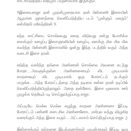
காட்சிபடுத்திய விதமும் அருமையாக இருக்கும்.
\\இளையராஜா தன் முதன்முறையாக தன் பின்னணி இசையின்
ஆழமான ஞானத்தை வெளிப்படுத்திய படம் "முள்ளும் மலரும்"
என்கிறார் மகேந்திரன்.\\
எந்த காட்சியை சொல்லவது எதை விடுவது என்று யோசிக்க
வைக்கும் உழைப்பு இசைஞானியின் உழைப்பு. எனக்கு மிக மிக மிக
கவர்ந்த பின்னனி இசைகளில் ஒன்று இந்த படத்தில் வரும் அந்த
கடைசி இசை தான்.
எடுத்த வளர்ந்த தங்கை அண்ணன் சொல்லை அவனை கடந்து
போறா....அவளுக்குள்ள அண்ணனையும் விட முடியமால்
காதலையும் விட முடியமால் ஒரு போராட்டம் நடக்கும்
பாருங்க....அந்ந போராட்டத்தை அந்த நடிகை என்ன தான் நடிப்பில்
வெளிப்படுத்தியிருந்தாலும். அதை தன்னோட இசை மூலமாக ஊர்
முழுக்க தெரியும் படி செய்துயிருப்பாரு ராஜா.
அப்படியே மெல்ல மெல்ல எழுந்து காதலா அண்ணனா இப்படி
போராட்டம் பண்ணி கடைசில அண்ணனோட மார்புல வந்து விழுகிற
வரைக்கும் அந்த இசை வரும்....அட்டகாசம் செய்திருப்பாரு ராஜா ;)
இன்றைக்கும் எத்தனை இயக்குனார்கள் முயன்றாலும் இப்படி ஒரு