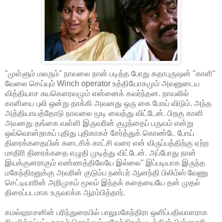
"முள்ளும் மலரும்" நாவலை நான் படித்த போது கதாபுருஷன் "காளி"
வேலை செய்யும் Winch operator உத்தியோகமும் அவனுடைய
வித்தியாச சுயகெளரவமும் என்னைக் கவர்ந்தன. நாவலில்
காளியை புலி ஒன்று தாக்கி அவனது ஒரு கை போய் விடும். அந்த
அத்தியாயத்தோடு நாவலை மூடி வைத்து விட்டேன். பிறகு காளி
அவனது தங்கை வள்ளி இருவரின் குழந்தைப் பருவம் என்று
ஒவ்வொன்றாகப் புதிது புதிகாகச் சேர்த்துக் கொண்டே போய்
திரைக்கதையின் கடைசிக் காட்சி வரை என் விருப்பத்திற்கு ஏற்ற
மாதிரி திரைக்கதை எழுதி முடித்து விட்டேன். அப்போது நான்
இயக்குனராகும் எண்ணத்திலேயே இல்லை" இப்படியாக இருந்த
மகேந்திரனுக்கு அவரின் குடும்ப நண்பர் ஆனந்தி பிலிம்ஸ் வேணு
செட்டியாரின் அறிமுகம் மூலம் இந்தக் கதையையே தன் முதல்
திரைப்படமாக உருவாக்க ஆரம்பித்தார்.
கமல்ஹாசனின் பரிந்துரையில் பாலுமகேந்திரா ஒளிப்பதிவாளராக