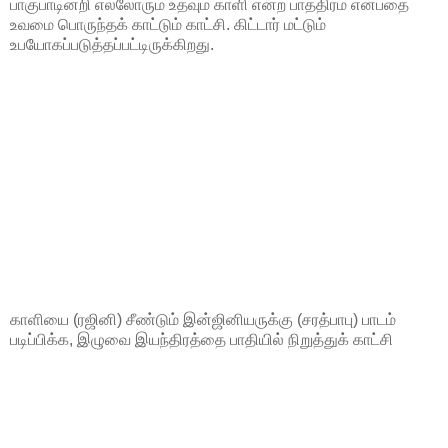
பாகுபாடின்றி எல்லோரும் உதவும் காளி என்ற பாத்திரம் என்பதை
உவமை பொருந்தக் காட்டும் காட்சி. கிட்டார் மட்டும்
உபயோகப்படுத்தப்பட்டிருக்கிறது.
காளியை (ரஜினி) சீண்டும் இன்ஜினியருக்கு (சரத்பாபு) பாடம்
படிப்பிக்க, இழுவை இயந்திரத்தை பாதியில் நிறுத்துக் காட்சி