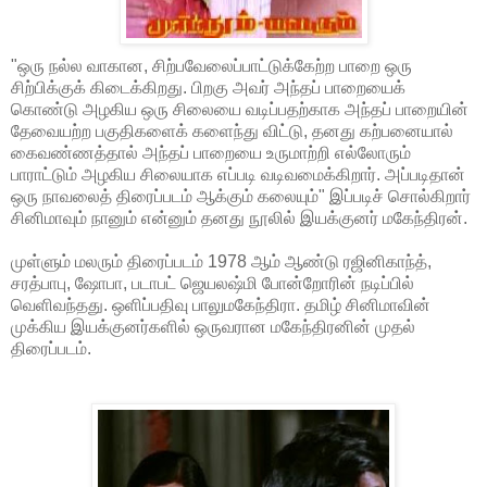
"ஒரு நல்ல வாகான, சிற்பவேலைப்பாட்டுக்கேற்ற பாறை ஒரு
சிற்பிக்குக் கிடைக்கிறது. பிறகு அவர் அந்தப் பாறையைக்
கொண்டு அழகிய ஒரு சிலையை வடிப்பதற்காக அந்தப் பாறையின்
தேவையற்ற பகுதிகளைக் களைந்து விட்டு, தனது கற்பனையால்
கைவண்ணத்தால் அந்தப் பாறையை உருமாற்றி எல்லோரும்
பாராட்டும் அழகிய சிலையாக எப்படி வடிவமைக்கிறார். அப்படிதான்
ஒரு நாவலைத் திரைப்படம் ஆக்கும் கலையும்" இப்படிச் சொல்கிறார்
சினிமாவும் நானும் என்னும் தனது நூலில் இயக்குனர் மகேந்திரன்.
முள்ளும் மலரும் திரைப்படம் 1978 ஆம் ஆண்டு ரஜினிகாந்த்,
சரத்பாபு, ஷோபா, படாபட் ஜெயலஷ்மி போன்றோரின் நடிப்பில்
வெளிவந்தது. ஒளிப்பதிவு பாலுமகேந்திரா. தமிழ் சினிமாவின்
முக்கிய இயக்குனர்களில் ஒருவரான மகேந்திரனின் முதல்
திரைப்படம்.