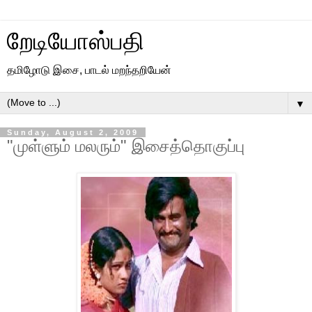
றேடியோஸ்பதி
தமிழோடு இசை, பாடல் மறந்தறியேன்
▼
Sunday, August 2, 2009
"முள்ளும் மலரும்" இசைத்தொகுப்பு