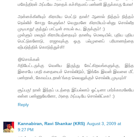
மகேந்திரன் அப்பவே அதைக் கச்சிதமாப் பண்ணி இருக்காரு போல!
அன்னக்கிளியும் கிராமிய மெட்டு தான்! ஆனால் நித்தம் நித்தம்
நெல்லிச் சோறு கேளுங்க! வெறுமனே கிராமியம்-ன்னு சொல்லீற
முடியாது! குத்துப் பாட்டின் சாயல் கூட இருக்கும்! :)
முள்ளும் மலரும் கிராமியத்தையும் தாண்டி மெலடியில், புதிய புதிய
மெட்டுகளோடு, ராஜாவுக்கு ஒரு பல்முனைப் பரிமாணத்தை
ஏற்படுத்திக் கொடுத்துச்சி!
@சொக்கன்
//தியேட்டருக்கு வெளிய இருந்து கேட்கிறவங்களுக்கு, இந்த
இசையே பாதி கதையைச் சொல்லிடும், ‘இங்கே இவன் இவளை மீட்
பண்றான், கோவப்படறான்’ங்கற லெவலுக்குச் சொல்லிடமுடியும்//
சூப்பரு! நான் இந்தப் படத்தை இப்பல்லாம் ஓட்டினா பார்க்காமலேயே
என்ன பண்ணுவேனோ, அதை அப்படியே சொல்லிட்டீக! :)
Reply
Kannabiran, Ravi Shankar (KRS)
August 3, 2009 at
9:27 PM