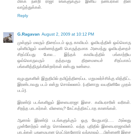
மிக்க நன்றி ராஜா உங்களுக்கும் இனிய நண்பர்கள் தின
வாழ்த்துக்கள்.
Reply
G.Ragavan
August 2, 2009 at 10:12 PM
முள்ளும் மலரும் திரைப்படம் ஒரு காவியம். ஓவியத்தின் ஒவ்வொரு
புள்ளியிலும் வண்ணத்துளி பொருத்தமாக அமைந்து ஓவியத்தைச்
சிறப்பிப்பது போல... இந்தக் காவியத்தில் பங்காற்றிய
ஒவ்வொருவரும் தத்தமது திறமையைச் சிறப்பாகப்
பங்களித்திருக்கின்றார்கள் என்பது உண்மை.
எழுபதுகளின் இறுதியில் தமிழ்த்திரைப்பட மறுமலர்ச்சிக்கு வித்திட்ட
இரண்டாவது படம் என்று சொல்லலாம். (பதினாறு வயதினிலே முதல்
படம்).
இரண்டு படங்களிலும் இளையராஜா இசை. கவியரசரின் வரிகள்.
சிறந்த பாடகர்கள். விளைவு? கேட்கத்திகட்டாத கானங்கள்.
ஆனால் இரண்டு படங்களுக்கும் ஒரு வேறுபாடு..... அல்லது
முன்னேற்றம் என்று சொல்லலாம். வந்த புதிதில் இளையராஜாவின்
பாடல்கள் புதுமையான மெட்டுகளோடு வந்தாலும்....பின்னணி இசை