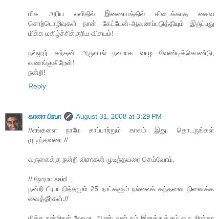
மிக அரிய எளிதில் இணையத்தில் கிடைக்காத சைவ
சொற்பொழிவுகள் நான் கேட்டேன்-ஆவணப்படுத்தியும் இருப்பது
மிக்க மகிழ்ச்சிக்குரிய விசயம்!
நல்லூர் கந்தன் அருளால் நலமாக வாழ வேண்டிக்கொண்டு,
வணங்குகிறேன்!
நன்றி!
Reply
கானா பிரபா
August 31, 2008 at 3:29 PM
//எங்களை நாமே காப்பாற்றும் காலம் இது. தொடருங்கள்
முடிந்தவரை.//
வருகைக்கு நன்றி விசாகன் முடிந்தவரை செய்வோம்.
// ஹேமா said...
நன்றி பிரபா.நித்தமும் 25 நாட்களும் நல்லைக் கந்தனை நினைக்க
வைத்தீர்கள்.//
மிக்க நன்றிகள் ஹேமா, ஆண்டவன் நம் இனத்துக்கும் ஒரு நிரந்தர