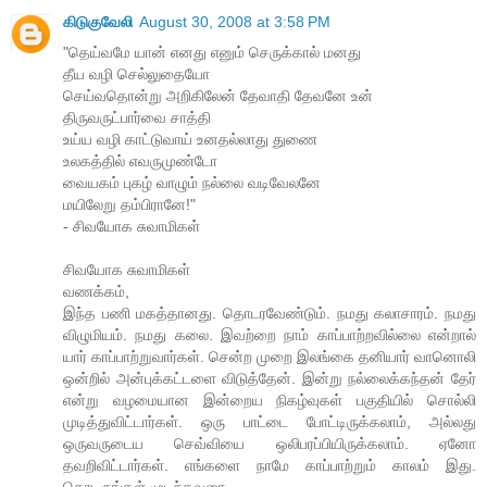
கிடுகுவேலி
August 30, 2008 at 3:58 PM
"தெய்வமே யான் எனது எனும் செருக்கால் மனது
தீய வழி செல்லுதையோ
செய்வதொன்று அறிகிலேன் தேவாதி தேவனே உன்
திருவருட்பார்வை சாத்தி
உய்ய வழி காட்டுவாய் உனதல்லாது துணை
உலகத்தில் எவருமுண்டோ
வையகம் புகழ் வாழும் நல்லை வடிவேலனே
மயிலேறு தம்பிரானே!"
- சிவயோக சுவாமிகள்
சிவயோக சுவாமிகள்
வணக்கம்,
இந்த பணி மகத்தானது. தொடரவேண்டும். நமது கலாசாரம். நமது
விழுமியம். நமது கலை. இவற்றை நாம் காப்பாற்றவில்லை என்றால்
யார் காப்பாற்றுவார்கள். சென்ற முறை இலங்கை தனியார் வானொலி
ஒன்றில் அன்புக்கட்டளை விடுத்தேன். இன்று நல்லைக்கந்தன் தேர்
என்று வழமையான இன்றைய நிகழ்வுகள் பகுதியில் சொல்லி
முடித்துவிட்டார்கள். ஒரு பாட்டை போட்டிருக்கலாம், அல்லது
ஒருவருடைய செவ்வியை ஒலிபரப்பியிருக்கலாம். ஏனோ
தவறிவிட்டார்கள். எங்களை நாமே காப்பாற்றும் காலம் இது.