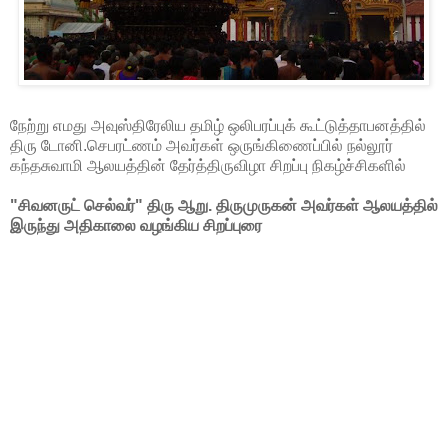
நேற்று எமது அவுஸ்திரேலிய தமிழ் ஒலிபரப்புக் கூட்டுத்தாபனத்தில்
திரு டோனி.செபரட்ணம் அவர்கள் ஒருங்கிணைப்பில் நல்லூர்
கந்தசுவாமி ஆலயத்தின் தேர்த்திருவிழா சிறப்பு நிகழ்ச்சிகளில்
"சிவனருட் செல்வர்" திரு ஆறு. திருமுருகன் அவர்கள் ஆலயத்தில்
இருந்து அதிகாலை வழங்கிய சிறப்புரை