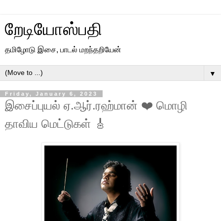
றேடியோஸ்பதி
தமிழோடு இசை, பாடல் மறந்தறியேன்
▼
Friday, January 6, 2023
இசைப்புயல் ஏ.ஆர்.ரஹ்மான் ❤️ மொழி
தாவிய மெட்டுகள் 🎸