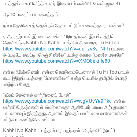
படத்துக்காக,மிலிந்த் சாகர் இசையில் எஸ்பிபி & எஸ்.ஜானகி
ஆகியோரைப் பாட வைத்தார்.
நம்ம தேனிசைத் தென்றல் தேவா மட்டும் சளைத்தவரா என்ன?
ஏ.ஆ.ரஹ்மான் இசையமைக்க, பிரியதர்ஷன் இயக்கத்தில்
வெளிவந்த Kabhi Na Kabhi படத்தில் அமைந்த Tu Hi Too
https://www.youtube.com/watch?v=dpTzy3y_NFI
பாடலை
அப்படியே லவட்டி “நெஞ்சினிலே” படத்துக்காக “மனசே மனசே”
https://www.youtube.com/watch?v=XMO8eknfe60
என்று ரீமிக்ஸினார். என்ன கொடுமையென்றால் Tu Hi Too பாடல்
கூட இந்தப் படத்தை “மோனலிஸா” என்ற பெயரில் தமிழில் மொழி
மாற்றிய போது
“வீசும் தென்றல் காற்றினைப் போல்”
https://www.youtube.com/watch?v=wgVUvYe9Pkc
என்று
உன்னிகிருஷ்ணன் & ஸ்வர்ணலதா ஆகியோர் பாடிய அற்புதமான
பாடலாகவும் இருந்தது. ஆனால் இதைப் பண்பலை வானொலிகள்
மட்டுமே கண்டுகொண்டன.
Kabhi Na Kabhi படத்தில் பிரியதர்ஷன் “அஞ்சலி" (டூயட்)
பாடலையும்