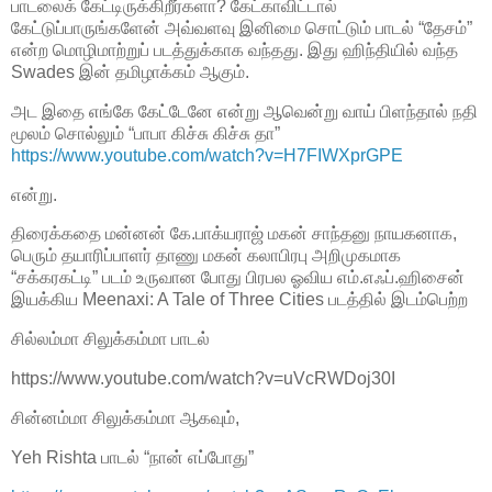
பாடலைக் கேட்டிருக்கிறீர்களா? கேட்காவிட்டால்
கேட்டுப்பாருங்களேன் அவ்வளவு இனிமை சொட்டும் பாடல் “தேசம்”
என்ற மொழிமாற்றுப் படத்துக்காக வந்தது. இது ஹிந்தியில் வந்த
Swades இன் தமிழாக்கம் ஆகும்.
அட இதை எங்கே கேட்டேனே என்று ஆவென்று வாய் பிளந்தால் நதி
மூலம் சொல்லும் “பாபா கிச்சு கிச்சு தா”
https://www.youtube.com/watch?v=H7FIWXprGPE
என்று.
திரைக்கதை மன்னன் கே.பாக்யராஜ் மகன் சாந்தனு நாயகனாக,
பெரும் தயாரிப்பாளர் தாணு மகன் கலாபிரபு அறிமுகமாக
“சக்கரகட்டி” படம் உருவான போது பிரபல ஓவிய எம்.எஃப்.ஹிசைன்
இயக்கிய Meenaxi: A Tale of Three Cities படத்தில் இடம்பெற்ற
சில்லம்மா சிலுக்கம்மா பாடல்
https://www.youtube.com/watch?v=uVcRWDoj30I
சின்னம்மா சிலுக்கம்மா ஆகவும்,
Yeh Rishta பாடல் “நான் எப்போது”