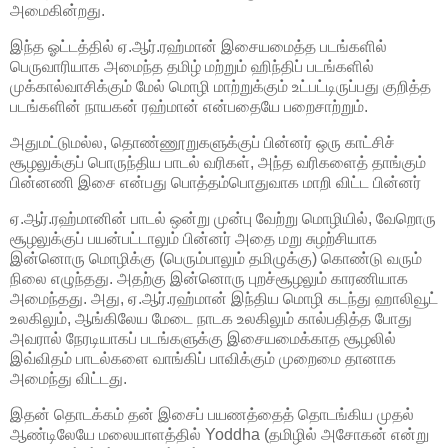
அமைகின்றது.
இந்த ஓட்டத்தில் ஏ.ஆர்.ரஹ்மான் இசையமைத்த படங்களில்
பெருவாரியாக அமைந்த தமிழ் மற்றும் ஹிந்திப் படங்களில்
முக்கால்வாசிக்கும் மேல் மொழி மாற்றுக்கும் உட்பட்டிருப்பது குறித்த
படங்களின் நாயகன் ரஹ்மான் என்பதையே பறைசாற்றும்.
அதுமட்டுமல்ல, தொண்ணூறுகளுக்குப் பின்னர் ஒரு காட்சிச்
சூழலுக்குப் பொருந்திய பாடல் வரிகள், அந்த வரிகளைத் தாங்கும்
பின்னணி இசை என்பது பொத்தம்பொதுவாக மாறி விட்ட பின்னர்
ஏ.ஆர்.ரஹ்மானின் பாடல் ஒன்று முன்பு வேற்று மொழியில், வேறொரு
சூழலுக்குப் பயன்பட்டாலும் பின்னர் அதை மறு சுழற்சியாக
இன்னொரு மொழிக்கு (பெரும்பாலும் தமிழுக்கு) கொண்டு வரும்
நிலை எழுந்தது. அதற்கு இன்னொரு புறச்சூழலும் காரணியாக
அமைந்தது. அது, ஏ.ஆர்.ரஹ்மான் இந்திய மொழி கடந்து ஹாலிவூட்
உலகிலும், ஆங்கிலேய மேடை நாடக உலகிலும் கால்பதித்த போது
அவரால் நேரடியாகப் படங்களுக்கு இசையமைக்காத சூழலில்
இவ்விதம் பாடல்களை வாங்கிப் பாவிக்கும் முறைமை தானாக
அமைந்து விட்டது.
இதன் தொடக்கம் தன் இசைப் பயணத்தைத் தொடங்கிய முதல்
ஆண்டிலேயே மலையாளத்தில் Yoddha (தமிழில் அசோகன் என்று