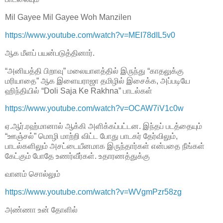
Mil Gayee Mil Gayee Woh Manzilen
https://www.youtube.com/watch?v=MEI78dIL5v0
ஆக மீளப் பயன்படுத்தினார்.
“அனியத்தி பிறாவு” மலையாளத்தில் இருந்து “காதலுக்கு
மரியாதை” ஆக இளையராஜா தமிழில் இசைக்க, அப்படியே
ஹிந்தியில் “Doli Saja Ke Rakhna” பாடல்கள்
https://www.youtube.com/watch?v=OCAW7iV1c0w
ஏ.ஆர்.ரஹ்மானால் ஆக்கி அளிக்கப்பட்டன. இந்தப் படத்தையும்
“ஊஞ்சல்” மொழி மாற்றி விட்ட போது பாடகர் தேர்விலும்,
பாடல்களிலும் அசட்டையீனமாக இருந்தார்கள் என்பதை நீங்கள்
கேட்கும் போதே உணர்வீர்கள். உதாரணத்துக்கு
வானம் சொல்லும்
https://www.youtube.com/watch?v=WVgmPzr58zg
அண்ணா உன் தோளில்