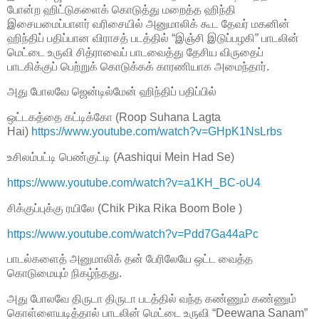
போன்ற ஹிட்டுகளைக் கொடுத்து மறைத்த ஹிந்தி
இசையமைப்பாளர் வரிசையில் அனுமாலிக் கூட தேவர் மகனின்
ஹிந்திப் பதிப்பான விராசத் படத்தில் “இஞ்சி இடுப்பழகி” பாடலின்
மெட்டை உருவி சித்ராவைப் பாடவைத்து தேசிய விருதைப்
பாடகிக்குப் பெற்றுக் கொடுக்கக் காரணியாக அமைந்தார்.
அது போலவே ஜென்டில்மேன் ஹிந்திப் பதிப்பில்
ஒட்டகத்தை கட்டிக்கோ (Roop Suhana Lagta
Hai)
https://www.youtube.com/watch?v=GHpK1NsLrbs
உசிலம்பட்டி பெண்குட்டி (Aashiqui Mein Had Se)
https://www.youtube.com/watch?v=a1KH_BC-oU4
சிக்குப்புக்கு ரயிலே (Chik Pika Rika Boom Bole )
https://www.youtube.com/watch?v=Pdd7Ga44aPc
பாடல்களைத் அனுமாலிக் தன் பேரிலேயே ஒட்ட வைத்த
கொடுமையும் நிகழ்ந்தது.
அது போலவே திருடா திருடா படத்தில் வந்த கண்ணும் கண்ணும்
கொள்ளையடித்தால் பாடலின் மெட்டை உருவி “Deewana Sanam”