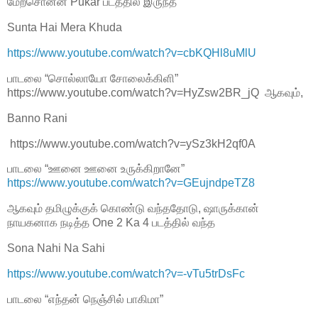
மேற்சொன்ன Pukar படத்தில் இருந்த
Sunta Hai Mera Khuda
https://www.youtube.com/watch?v=cbKQHl8uMlU
பாடலை “சொல்லாயோ சோலைக்கிளி”
https://www.youtube.com/watch?v=HyZsw2BR_jQ ஆகவும்,
Banno Rani
https://www.youtube.com/watch?v=ySz3kH2qf0A
பாடலை “ஊனை ஊனை உருக்கிறானே”
https://www.youtube.com/watch?v=GEujndpeTZ8
ஆகவும் தமிழுக்குக் கொண்டு வந்ததோடு, ஷாருக்கான்
நாயகனாக நடித்த One 2 Ka 4 படத்தில் வந்த
Sona Nahi Na Sahi
https://www.youtube.com/watch?v=-vTu5trDsFc
பாடலை “எந்தன் நெஞ்சில் பாகிமா”