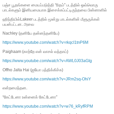
பஞ்ச பூதங்களை மையப்படுத்தி “ரிதம்” படத்தில் ஒவ்வொரு
பாடல்களும் இனியமையாக இசைக்கப்பட்டிருந்தவை பின்னாளில்
ஹிந்தியில்Lakeer படத்தில் மூன்று பாடல்களின் மீளுருக்கள்
பயன்பட்டன. அவை
Nachley (தனியே தன்னந்தனியே)
https://www.youtube.com/watch?v=rkqcI1tnP6M
Paighaam (காற்றே என் வாசல் வந்தாய்)
https://www.youtube.com/watch?v=AWL0J03aGIg
Offho Jalta Hai (ஐயோ பத்திக்கிச்சு)
https://www.youtube.com/watch?v=JRm2sq-OhiY
என்றமைந்தன.
“கேட்டேனா உன்னைக் கேட்டேனா”
https://www.youtube.com/watch?v=w76_kRyfRPM