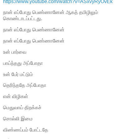
https://www.youtube.com/watch?v=ASxvyRyOvEk
நான் எப்போது பெண்ணானேன் ஆகத் தமிழிலும்
கொண்டாடப்பட்டது.
நான் எப்போது பெண்ணானேன்
நான் எப்போது பெண்ணானேன்
உன் பார்வை
பாய்ந்தது அப்போதா
உன் பேர் மட்டும்
தெரிந்ததே அப்போதா
என் விழிகள்
மெதுவாய் திறக்கச்
சொல்லி இமை
விண்ணப்பம் போட்டதே