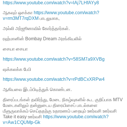
https://www.youtube.com/watch?v=lAj7LHfAYy8
ஆகவும் ஒசக்கா
https://www.youtube.com/watch?
v=rm3MT7rqDXM
பாடலுமாக,
அல்லி அர்ஜூனாவில் கோர்த்தார்கள்.
ரஹ்மானின் Bombay Dream அரங்கியலில்
சையா சையா
https://www.youtube.com/watch?v=58SM7a9XVBg
ஷக்கலக்க பேபி
https://www.youtube.com/watch?v=rPdBCxXRPw4
ஆகியவை இடம்பிடித்துக் கொண்டன.
திரைப்படங்கள் தவிர்ந்து, மேடை நிகழ்வுகளில் கூட குறிப்பாக MTV
மேடைகளிலும் தன்னுடைய திரையிசைப் பாடல்களை
மீளுருவாக்கம் செய்ததற்கு உதாரணம் பறையும் ஊர்வசி ஊர்வசி
Take it easy ஊர்வசி
https://www.youtube.com/watch?
v=Aw1CQUMp-Gk