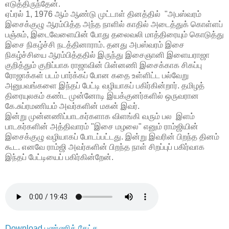
எடுத்திருந்தேன்.
ஏப்ரல் 1, 1976 ஆம் ஆண்டு முட்டாள் தினத்தில் "அபஸ்வரம்
இசைக்குழு ஆரம்பித்த அந்த நாளில் காதில் அடைத்துக் கொள்ளப்
பஞ்சும், இடைவேளையின் போது தலைவலி மாத்திரையும் கொடுத்து
இசை நிகழ்ச்சி நடத்தினாராம். தனது அபஸ்வரம் இசை
நிகழ்ச்சியை ஆரம்பித்ததில் இருந்து இசைஞானி இளையராஜா
குறித்தும் குறிப்பாக ராஜாவின் பின்னணி இசைக்காக சிகப்பு
ரோஜாக்கள் படம் பார்க்கப் போன கதை உள்ளிட்ட பல்வேறு
அனுபவங்களை இந்தப் பேட்டி வழியாகப் பகிர்கின்றார். தமிழத்
திரையுலகம் கண்ட முன்னோடி இயக்குனர்களில் ஒருவரான
கே.சுப்ரமணியம் அவர்களின் மகன் இவர்.
இன்று முன்னணிப்பாடகர்களாக விளங்கி வரும் பல இளம்
பாடகர்களின் அத்திவாரம் "இசை மழலை" எனும் ராம்ஜியின்
இசைக்குழு வழியாகப் போடப்பட்டது. இன்று இவரின் பிறந்த தினம்
கூட. எனவே ராம்ஜி அவர்களின் பிறந்த நாள் சிறப்புப் பகிர்வாக
இந்தப் பேட்டியைப் பகிர்கின்றேன்.
Download பண்ணிக் கேட்க