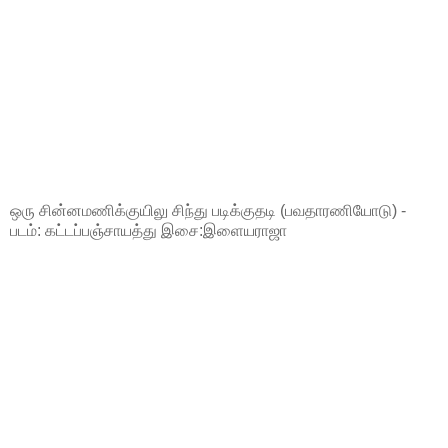
ஒரு சின்னமணிக்குயிலு சிந்து படிக்குதடி (பவதாரணியோடு) -
படம்: கட்டப்பஞ்சாயத்து இசை:இளையராஜா