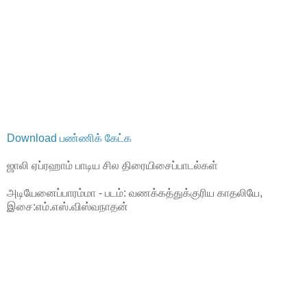
Download பண்ணிக் கேட்க
ஜாலி ஏப்ரஹாம் பாடிய சில திரையிசைப்பாடல்கள்
அடியேனைப்பாரம்மா - படம்: வணக்கத்துக்குரிய காதலியே,
இசை:எம்.எஸ்.விஸ்வநாதன்