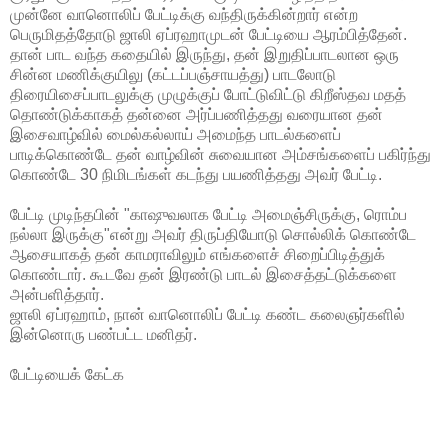
முன்னே வானொலிப் பேட்டிக்கு வந்திருக்கின்றார் என்ற
பெருமிதத்தோடு ஜாலி ஏப்ரஹாமுடன் பேட்டியை ஆரம்பித்தேன்.
தான் பாட வந்த கதையில் இருந்து, தன் இறுதிப்பாடலான ஒரு
சின்ன மணிக்குயிலு (கட்டப்பஞ்சாயத்து) பாடலோடு
திரையிசைப்பாடலுக்கு முழுக்குப் போட்டுவிட்டு கிறீஸ்தவ மதத்
தொண்டுக்காகத் தன்னை அர்ப்பணித்தது வரையான தன்
இசைவாழ்வில் மைல்கல்லாய் அமைந்த பாடல்களைப்
பாடிக்கொண்டே தன் வாழ்வின் சுவையான அம்சங்களைப் பகிர்ந்து
கொண்டே 30 நிமிடங்கள் கடந்து பயணித்தது அவர் பேட்டி.
பேட்டி முடிந்தபின் "காஷுவலாக பேட்டி அமைஞ்சிருக்கு, ரொம்ப
நல்லா இருக்கு"என்று அவர் திருப்தியோடு சொல்லிக் கொண்டே
ஆசையாகத் தன் காமராவிலும் எங்களைச் சிறைப்பிடித்துக்
கொண்டார். கூடவே தன் இரண்டு பாடல் இசைத்தட்டுக்களை
அன்பளித்தார்.
ஜாலி ஏப்ரஹாம், நான் வானொலிப் பேட்டி கண்ட கலைஞர்களில்
இன்னொரு பண்பட்ட மனிதர்.
பேட்டியைக் கேட்க