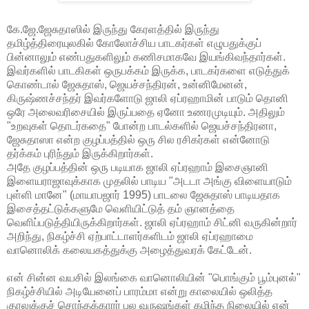
கே.ஜே.ஜேசுதாஸில் இருந்து கேரளத்தில் இருந்து
தமிழ்த்திரையுலகில் கோலோச்சிய பாடகர்கள் எழுபதுக்குப்
பின்னாலும் எண்பதுகளிலும் கணிசமாகவே இயங்கிவந்தார்கள்.
இவர்களில் பாடகிகள் ஒருபக்கம் இருக்க, பாடகர்களை எடுத்துக்
கொண்டால் ஜேசுதாஸ், ஜெயச்சந்திரன், உன்னிமேனன்,
கிருஷ்ணச்சந்தர் இவர்களோடு ஜாலி ஏப்ரஹாமின் பாடும் தொனி
ஒரே அலைவரிசையில் இருப்பதை ஏனோ உணரமுடியும். அதிலும்
"உறவுகள் தொடர்கதை" போன்ற பாடல்களில் ஜெயச்சந்திரனா,
ஜேசுதாஸா என்ற குழப்பத்தில் ஒரு சில ரசிகர்கள் என்னோடு
தர்க்கம் புரிந்தும் இருக்கிறார்கள்.
அதே குழப்பத்தின் ஒரு படியாக ஜாலி ஏப்ரஹாம் இசைஞானி
இளையராஜாவுக்காக முதலில் பாடிய "அடடா அங்கு விளையாடும்
புள்ளி மானே" (மாயாபஜார் 1995) பாடலை ஜேசுதாஸ் பாடியதாக
இசைத்தட்டுக்களுமே வெளியிட்டுத் தம் ஞானத்தை
வெளிப்படுத்தியிருக்கிறார்கள். ஜாலி ஏப்ரஹாம் சிட்னி வருகின்றார்
அறிந்து, நிகழ்ச்சி ஏற்பாட்டாளர்களிடம் ஜாலி ஏப்ரஹாமை
வானொலிக் கலையகத்துக்கு அழைத்துவரக் கேட்டேன்.
என் சின்ன வயசில் இலங்கை வானொலியின் "பொங்கும் பூம்புனல்"
நிகழ்ச்சியில் அடியேனைப் பாரம்மா என்று காலையில் ஒலித்த
குரலுக்குச் சொந்தக்காரர் பல வருஷங்கள் கழிந்த நிலையில் என்