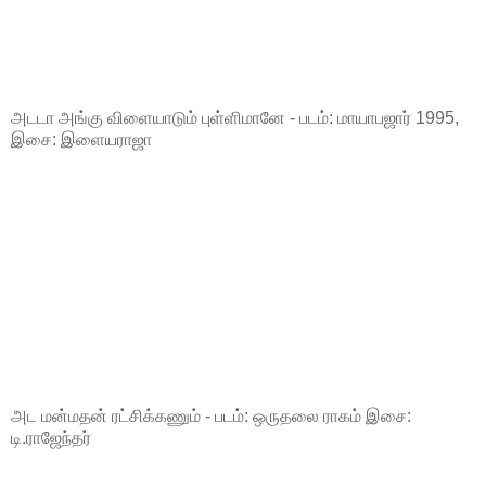
அடடா அங்கு விளையாடும் புள்ளிமானே - படம்: மாயாபஜார் 1995,
இசை: இளையராஜா
அட மன்மதன் ரட்சிக்கணும் - படம்: ஒருதலை ராகம் இசை:
டி.ராஜேந்தர்