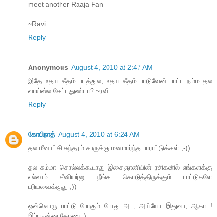
meet another Raaja Fan
~Ravi
Reply
Anonymous
August 4, 2010 at 2:47 AM
இதே உதய கீதம் படத்துல, உதய கீதம் பாடுவேன் பாட்ட நம்ம தல
வாய்ஸ்ல கேட்டதுண்டா? ~ரவி
Reply
கோபிநாத்
August 4, 2010 at 6:24 AM
தல மீனாட்சி சுந்தரம் சாருக்கு மனமார்ந்த பாராட்டுக்கள் ;-))
தல சும்மா சொல்லக்கூடாது இசைஞானியின் ரசிகனில் எங்களக்கு
எல்லாம் சீனியர்னு நீங்க கொடுத்திருக்கும் பாட்டுகளே
புரியவைக்குது ;))
ஒவ்வொரு பாட்டு போகும் போது அட, அய்யோ இதுவா, ஆகா !
இப்படின்னு தோணு ;)