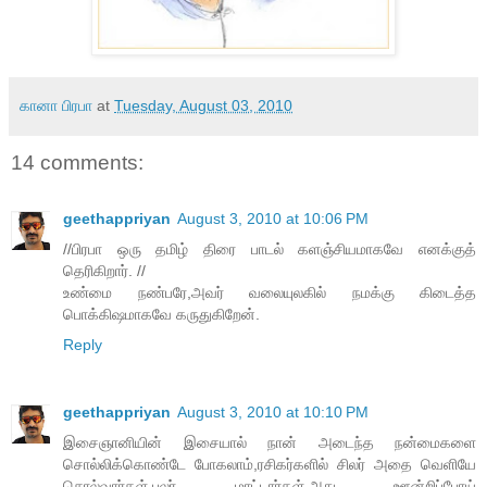
கானா பிரபா
at
Tuesday, August 03, 2010
14 comments:
geethappriyan
August 3, 2010 at 10:06 PM
//பிரபா ஒரு தமிழ் திரை பாடல் களஞ்சியமாகவே எனக்குத்
தெரிகிறார். //
உண்மை நண்பரே,அவர் வலையுலகில் நமக்கு கிடைத்த
பொக்கிஷமாகவே கருதுகிறேன்.
Reply
geethappriyan
August 3, 2010 at 10:10 PM
இசைஞானியின் இசையால் நான் அடைந்த நன்மைகளை
சொல்லிக்கொண்டே போகலாம்,ரசிகர்களில் சிலர் அதை வெளியே
சொல்வார்கள்,பலர் மாட்டார்கள்,அது ஊன்றிப்போய்