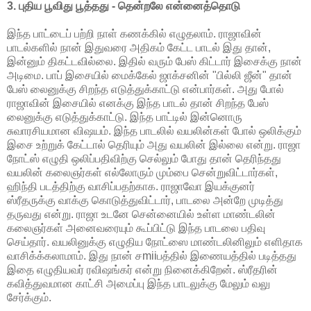
3. புதிய பூவிது பூத்தது - தென்றலே என்னைத்தொடு
இந்த பாட்டைப் பற்றி நாள் கணக்கில் எழுதலாம். ராஜாவின்
பாடல்களில் நான் இதுவரை அதிகம் கேட்ட பாடல் இது தான்,
இன்னும் திகட்டவில்லை. இதில் வரும் பேஸ் கிட்டார் இசைக்கு நான்
அடிமை. பாப் இசையில் மைக்கேல் ஜாக்சனின் "பில்லி ஜீன்" தான்
பேஸ் லைனுக்கு சிறந்த எடுத்துக்காட்டு என்பார்கள். அது போல்
ராஜாவின் இசையில் எனக்கு இந்த பாடல் தான் சிறந்த பேஸ்
லைனுக்கு எடுத்துக்காட்டு. இந்த பாட்டில் இன்னொரு
சுவாரசியமான விஷயம். இந்த பாடலில் வயலின்கள் போல் ஒலிக்கும்
இசை உற்றுக் கேட்டால் தெரியும் அது வயலின் இல்லை என்று. ராஜா
நோட்ஸ் எழுதி ஒலிப்பதிவிற்கு செல்லும் போது தான் தெரிந்தது
வயலின் கலைஞர்கள் எல்லோரும் மும்பை சென்றுவிட்டார்கள்,
ஹிந்தி படத்திற்கு வாசிப்பதற்காக. ராஜாவோ இயக்குனர்
ஸ்ரீதருக்கு வாக்கு கொடுத்துவிட்டார், பாடலை அன்றே முடித்து
தருவது என்று. ராஜா உடனே சென்னையில் உள்ள மாண்டலின்
கலைஞர்கள் அனைவரையும் கூப்பிட்டு இந்த பாடலை பதிவு
செய்தார். வயலினுக்கு எழுதிய நோட்ஸை மாண்டலினிலும் எளிதாக
வாசிக்க்கலாமாம். இது நான் சmiiபத்தில் இணையத்தில் படித்தது
இதை எழுதியவர் ரவிஷங்கர் என்று நினைக்கிறேன். ஸ்ரீதரின்
கவித்துவமான காட்சி அமைப்பு இந்த பாடலுக்கு மேலும் வலு
சேர்க்கும்.