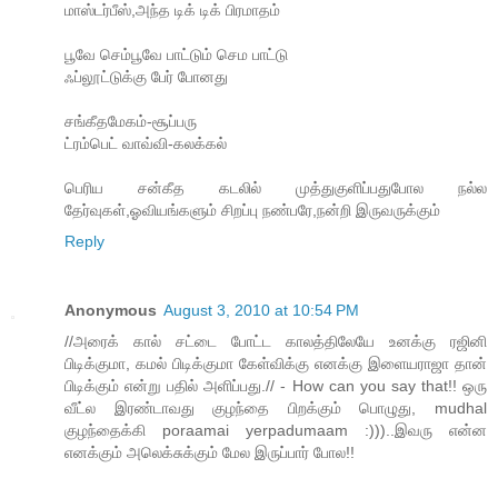
மாஸ்டர்பீஸ்,அந்த டிக் டிக் பிரமாதம்
பூவே செம்பூவே பாட்டும் செம பாட்டு
ஃப்லூட்டுக்கு பேர் போனது
சங்கீதமேகம்-சூப்பரு
ட்ரம்பெட் வாவ்வி-கலக்கல்
பெரிய சன்கீத கடலில் முத்துகுளிப்பதுபோல நல்ல
தேர்வுகள்,ஓவியங்களும் சிறப்பு நண்பரே,நன்றி இருவருக்கும்
Reply
Anonymous
August 3, 2010 at 10:54 PM
//அரைக் கால் சட்டை போட்ட காலத்திலேயே உனக்கு ரஜினி
பிடிக்குமா, கமல் பிடிக்குமா கேள்விக்கு எனக்கு இளையராஜா தான்
பிடிக்கும் என்று பதில் அளிப்பது.// - How can you say that!! ஒரு
வீட்ல இரண்டாவது குழந்தை பிறக்கும் பொழுது, mudhal
குழந்தைக்கி poraamai yerpadumaam :)))..இவரு என்ன
எனக்கும் அலெக்சுக்கும் மேல இருப்பார் போல!!