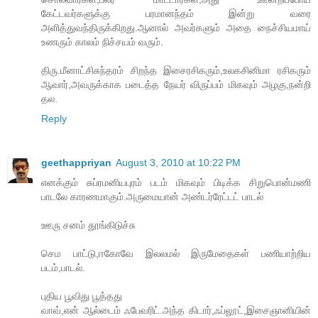
கேட்டவர்களுக்கு பரமானந்தம் இன்று வரை
அளித்துவந்திருக்கிறது.ஆனால் அவர்களும் அதை நைச்சியமாய்
உணரும் காலம் நிச்சயம் வரும்.
திரு.மீனாட்சிசுந்தரம் சிறந்த இசைரசிகரும்,உலகசினிமா ரசிகரும்
ஆவார்,அவருக்காக படைத்த நேயர் விருப்பம் மிகவும் அழகு,நன்றி
தல.
Reply
geethappriyan
August 3, 2010 at 10:22 PM
எனக்கும் சுப்ரமனியபுரம் படம் மிகவும் பிடிக்க சிறுபொன்மணி
பாடலே காரணமாகும்.அருமையான் அண்டர்ரேட்டட் பாடல்
ஊரு சனம் தூங்கிடுச்சு
செம பாட்டு,ஈகோவே இலலமல் இருமேதைகள் பணியாற்றிய
படம்,பாடல்.
புதிய பூவிது பூத்தது
வாவ்,என் ஆல்டைம் ஃபேவரிட்.அந்த கிடார்,ஃப்லூட்,இசைஞானியின்