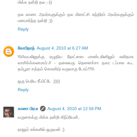
மிக்க நன்றி தல ;-))
தல கானா அவர்களுக்கும் தல மீனாட்சி சுந்திரம் அவர்களுக்கும்
மனமார்ந்த நன்றி ;))
Reply
கோபிநாத்
August 4, 2010 at 6:27 AM
\\\//வயலினுக்கு எழுதிய நோட்ஸை மாண்டலினிலும் எளிதாக
வாசிக்க்கலாமாம்.// - தலைவரு நெனைச்சா தகர டப்பால கூட
தம்பூரா சத்தம் கொண்டு வருவாரு டோய்!!\\\
ஒரு பெரிய ரீப்பிட்டே ;))))
Reply
கானா பிரபா
August 4, 2010 at 12:56 PM
வருகைக்கு மிக்க நன்றி கீத்ப்ரியன்,
நானும் உங்களில் ஒருவன் ;)