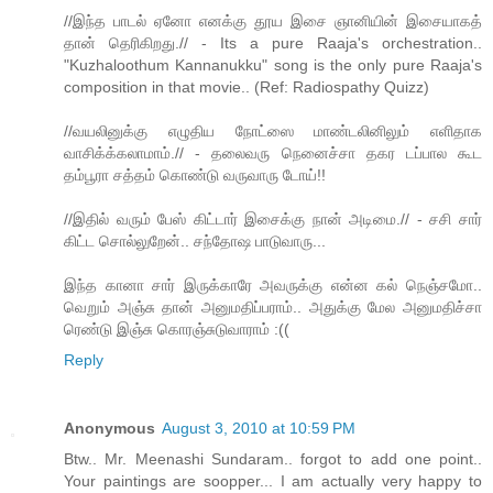
//இந்த பாடல் ஏனோ எனக்கு தூய இசை ஞானியின் இசையாகத்
தான் தெரிகிறது.// - Its a pure Raaja's orchestration..
"Kuzhaloothum Kannanukku" song is the only pure Raaja's
composition in that movie.. (Ref: Radiospathy Quizz)
//வயலினுக்கு எழுதிய நோட்ஸை மாண்டலினிலும் எளிதாக
வாசிக்க்கலாமாம்.// - தலைவரு நெனைச்சா தகர டப்பால கூட
தம்பூரா சத்தம் கொண்டு வருவாரு டோய்!!
//இதில் வரும் பேஸ் கிட்டார் இசைக்கு நான் அடிமை.// - சசி சார்
கிட்ட சொல்லுறேன்.. சந்தோஷ பாடுவாரு...
இந்த கானா சார் இருக்காரே அவருக்கு என்ன கல் நெஞ்சமோ..
வெறும் அஞ்சு தான் அனுமதிப்பராம்.. அதுக்கு மேல அனுமதிச்சா
ரெண்டு இஞ்சு கொரஞ்சுடுவாராம் :((
Reply
Anonymous
August 3, 2010 at 10:59 PM
Btw.. Mr. Meenashi Sundaram.. forgot to add one point..
Your paintings are soopper... I am actually very happy to