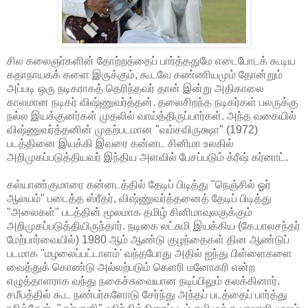
சில கலைஞர்களின் தோற்றத்தைப் பார்த்ததுமே எடைபோடக் கூடிய
கதாநாயகக் களை இருக்கும், கூடவே கண்ணியமும் தோன்றும்
அப்படி ஒரு நடிகராகத் தெரிந்தவர் தான் இன்று அதிகாலை
காலமான நடிகர் விஷ்ணுவர்த்தன். தலைசிறந்த நடிகர்கள் பலருக்கு
நல்ல இயக்குனர்கள் முதலில் வாய்த்திருப்பார்கள். அந்த வகையில்
விஷ்ணுவர்த்தனின் முதற்படமான "வம்சவிருக்ஷா" (1972)
படத்தினை இயக்கி இவரை கன்னட சினிமா உலகில்
அறிமுகப்படுத்தியவர் இந்திய அளவில் பேசப்படும் க்ரீஷ் கர்னாட்.
கல்யாண்குமாரை கன்னடத்தில் தேடிப் பிடித்து "நெஞ்சில் ஓர்
ஆலயம்" படைத்த ஸ்ரீதர், விஷ்ணுவர்த்தனைத் தேடிப் பிடித்து
"அலைகள்" படத்தின் மூலமாக தமிழ் சினிமாவுலகுக்கும்
அறிமுகப்படுத்தியிருந்தார். நடிகை லட்சுமி இயக்கிய (கே.பாலசந்தர்
மேற்பார்வையில்) 1980 ஆம் ஆண்டு குழந்தைகள் தின ஆண்டுப்
படமாக "மழலைப்பட்டாளம்' வந்தபோது அதில் ஐந்து பிள்ளைகளை
வைத்துக் கொண்டு அல்லற்படும் கெளரி மனோகரி என்ற
எழுத்தாளராக வந்து நகைச்சுவையான நடிப்பிலும் கலக்கினார்.
சமீபத்தில் கூட நண்பர்களோடு சேர்ந்து அந்தப் படத்தைப் பார்த்து