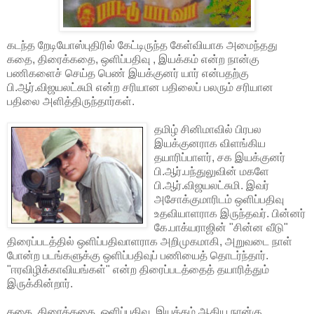
கடந்த றேடியோஸ்புதிரில் கேட்டிருந்த கேள்வியாக அமைந்தது
கதை, திரைக்கதை, ஒளிப்பதிவு , இயக்கம் என்ற நான்கு
பணிகளைச் செய்த பெண் இயக்குனர் யார் என்பதற்கு
பி.ஆர்.விஜயலட்சுமி என்ற சரியான பதிலைப் பலரும் சரியான
பதிலை அளித்திருந்தார்கள்.
தமிழ் சினிமாவில் பிரபல
இயக்குனராக விளங்கிய
தயாரிப்பாளர், சக இயக்குனர்
பி.ஆர்.பந்துலுவின் மகளே
பி.ஆர்.விஜயலட்சுமி. இவர்
அசோக்குமாரிடம் ஒளிப்பதிவு
உதவியாளராக இருந்தவர். பின்னர்
கே.பாக்யராஜின் "சின்ன வீடு"
திரைப்படத்தில் ஒளிப்பதிவாளராக அறிமுகமாகி, அறுவடை நாள்
போன்ற படங்களுக்கு ஒளிப்பதிவுப் பணியைத் தொடர்ந்தார்.
"ஈரவிழிக்காவியங்கள்" என்ற திரைப்படத்தைத் தயாரித்தும்
இருக்கின்றார்.
கதை, திரைக்கதை, ஒளிப்பதிவு, இயக்கம் ஆகிய நான்கு