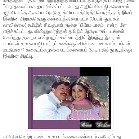
ரசித்தேன். "குர்பானி" ஹிந்தித்திரைப்படம் தமிழுக்கு பாலாஜி மூலம்
"விடுதலை"யாக தயாரிக்கப்பட்ட போது அதில் சிவாஜி கணேசன்,
ரஜினிகாந்த் ஆகியோரோடு முக்கிய பாத்திரத்தில் நடித்தவர் இவர்.
இவரின் சிறந்ததொரு கன்னடத்திரைப்படம் (பெயர் ஞாபகம்
வரவில்லை) தமிழில் சிவகுமார் நடித்த "பிரேம பாசம்" என்று மீள
எடுக்கப்பட்டது. விஷ்ணுவர்த்தன் தமிழில் நேரடியாகப் படங்கள்
செய்தது குறைவு என்றாலும் கன்னடத்தில் இருந்து இவரின்
படங்கள் சில மொழி மாற்றம் கண்டிருக்கின்றன. மசாலாப்படங்கள்
மட்டுமன்றி கதையம்சமுள்ள படங்களையும் தேடி எடுத்து நடித்தது
இவரின் சிறப்பு.
தமிழில் வெற்றி கண்ட சில படங்களை கன்னடம் சுவீகரிப்பது