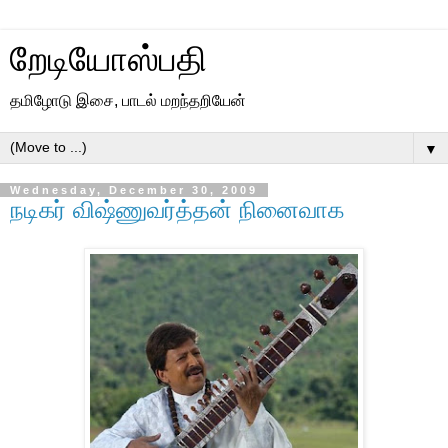
றேடியோஸ்பதி
தமிழோடு இசை, பாடல் மறந்தறியேன்
▼
Wednesday, December 30, 2009
நடிகர் விஷ்ணுவர்த்தன் நினைவாக