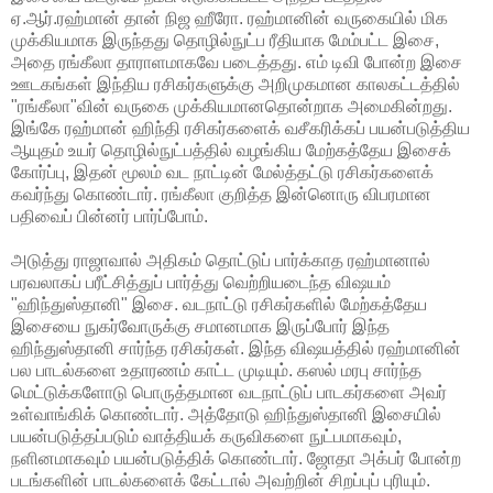
ஏ.ஆர்.ரஹ்மான் தான் நிஜ ஹீரோ. ரஹ்மானின் வருகையில் மிக
முக்கியமாக இருந்தது தொழில்நுட்ப ரீதியாக மேம்பட்ட இசை,
அதை ரங்கீலா தாராளமாகவே படைத்தது. எம் டிவி போன்ற இசை
ஊடகங்கள் இந்திய ரசிகர்களுக்கு அறிமுகமான காலகட்டத்தில்
"ரங்கீலா"வின் வருகை முக்கியமானதொன்றாக அமைகின்றது.
இங்கே ரஹ்மான் ஹிந்தி ரசிகர்களைக் வசீகரிக்கப் பயன்படுத்திய
ஆயுதம் உயர் தொழில்நுட்பத்தில் வழங்கிய மேற்கத்தேய இசைக்
கோர்ப்பு, இதன் மூலம் வட நாட்டின் மேல்த்தட்டு ரசிகர்களைக்
கவர்ந்து கொண்டார். ரங்கீலா குறித்த இன்னொரு விபரமான
பதிவைப் பின்னர் பார்ப்போம்.
அடுத்து ராஜாவால் அதிகம் தொட்டுப் பார்க்காத ரஹ்மானால்
பரவலாகப் பரீட்சித்துப் பார்த்து வெற்றியடைந்த விஷயம்
"ஹிந்துஸ்தானி" இசை. வடநாட்டு ரசிகர்களில் மேற்கத்தேய
இசையை நுகர்வோருக்கு சமானமாக இருப்போர் இந்த
ஹிந்துஸ்தானி சார்ந்த ரசிகர்கள். இந்த விஷயத்தில் ரஹ்மானின்
பல பாடல்களை உதாரணம் காட்ட முடியும். கஸல் மரபு சார்ந்த
மெட்டுக்களோடு பொருத்தமான வடநாட்டுப் பாடகர்களை அவர்
உள்வாங்கிக் கொண்டார். அத்தோடு ஹிந்துஸ்தானி இசையில்
பயன்படுத்தப்படும் வாத்தியக் கருவிகளை நுட்பமாகவும்,
நளினமாகவும் பயன்படுத்திக் கொண்டார். ஜோதா அக்பர் போன்ற
படங்களின் பாடல்களைக் கேட்டால் அவற்றின் சிறப்புப் புரியும்.