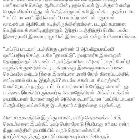
பணிகளைச் செய்த ஆசியாவின் முதல் பெண் இயக்குனர் என்ற
பெரும் விளம்பரத்துடன் பி.ஆர்.விஜயலட்சுமி இயக்கிய முதல் படமே
"பாட்டு பாடவா". இதில் எஸ்.பி.பாலசுப்ரமணியம், ரகுமான்,
லாவண்யா ஆகியோர் நடித்திருக்கின்றார்கள். படமும் சுமாரான
வெற்றியைக் கண்டிருந்தாலும், இந்தப் படத்திற்குப் பெரிய பலமே
இசைஞானி இளையராஜாவின் இசை தான் என்றால் மிகையில்லை.
"பாட்டுப் பாடவா" படத்திற்கு முன்னர் பி.ஆர்.விஜயலட்சுமி
ஒளிப்பதிவு செய்த படமே "தாலாட்டு". நவநாகரீக இளைஞன்
தோற்றத்தைக் கொண்ட அரவிந்த்சாமியை அரை ட்ரவுசர் போட்டு
கழுத்தில் துண்டும் கட்டிய கிராமத்து இளைஞனாக கற்பனை
செய்வதே கஷ்டம் இதை இரண்டரை மணி நேரத் திரைப்படத்தில்
காட்டினால் எப்படி இருக்கும்? கூடவே சுகன்யா, சிவரஞ்சனி
போன்றோரும் நடித்த படம் டப்பா வரிசையில் சேர்ந்து கொண்டது.
படத்தை இயக்கியிருந்தவர் டி.கே.ராஜேந்திரன். அந்தப் படத்தின்
தயாரிப்பாளர் மோகன்ராஜின் அடுத்த தயாரிப்பான "பாட்டுப் பாடவா"
பி.ஆர்.விஜயலட்சுமிக்கு இயக்குனர் அந்தஸ்தை வழங்கியது
சினிமா உலகத்தில் இருந்து விலகி, தமிழ் தொலைக்காட்சித்
தொடர்களை இயக்கிப் புகழ் பெற்றதோடு இப்போது சரிகம என்ற
நிறுவனத்தின் தயாரிப்பில் வரும் தொலைக்காட்சி
நிகழ்ச்சிகளுக்குத் தயாரிப்பாளராகவும் விளங்கிவரும்