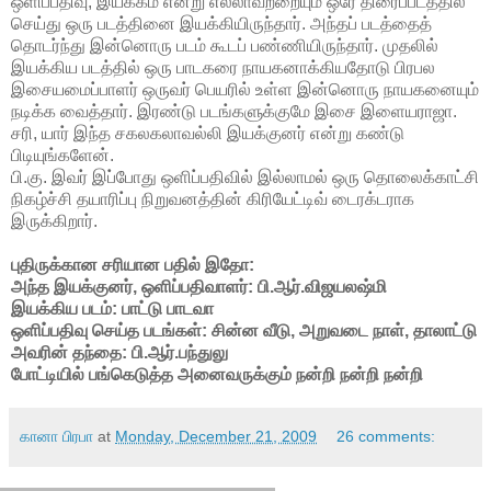
ஒளிப்பதிவு, இயக்கம் என்று எல்லாவற்றையும் ஒரே திரைப்படத்தில்
செய்து ஒரு படத்தினை இயக்கியிருந்தார். அந்தப் படத்தைத்
தொடர்ந்து இன்னொரு படம் கூடப் பண்ணியிருந்தார். முதலில்
இயக்கிய படத்தில் ஒரு பாடகரை நாயகனாக்கியதோடு பிரபல
இசையமைப்பாளர் ஒருவர் பெயரில் உள்ள இன்னொரு நாயகனையும்
நடிக்க வைத்தார். இரண்டு படங்களுக்குமே இசை இளையராஜா.
சரி, யார் இந்த சகலகலாவல்லி இயக்குனர் என்று கண்டு
பிடியுங்களேன்.
பி.கு. இவர் இப்போது ஒளிப்பதிவில் இல்லாமல் ஒரு தொலைக்காட்சி
நிகழ்ச்சி தயாரிப்பு நிறுவனத்தின் கிரியேட்டிவ் டைரக்டராக
இருக்கிறார்.
புதிருக்கான சரியான பதில் இதோ:
அந்த இயக்குனர், ஒளிப்பதிவாளர்: பி.ஆர்.விஜயலஷ்மி
இயக்கிய படம்: பாட்டு பாடவா
ஒளிப்பதிவு செய்த படங்கள்: சின்ன வீடு, அறுவடை நாள், தாலாட்டு
அவரின் தந்தை: பி.ஆர்.பந்துலு
போட்டியில் பங்கெடுத்த அனைவருக்கும் நன்றி நன்றி நன்றி
கானா பிரபா
at
Monday, December 21, 2009
26 comments: