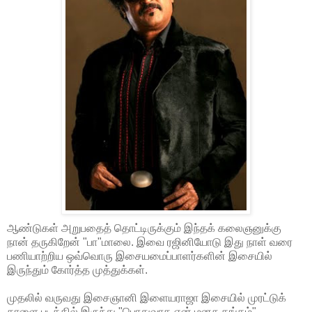
ஆண்டுகள் அறுபதைத் தொட்டிருக்கும் இந்தக் கலைஞனுக்கு
நான் தருகிறேன் "பா"மாலை. இவை ரஜினியோடு இது நாள் வரை
பணியாற்றிய ஒவ்வொரு இசையமைப்பாளர்களின் இசையில்
இருந்தும் கோர்த்த முத்துக்கள்.
முதலில் வருவது இசைஞானி இளையராஜா இசையில் முரட்டுக்
காளை படத்தில் இருந்து "பொதுவாக என் மனசு தங்கம்"