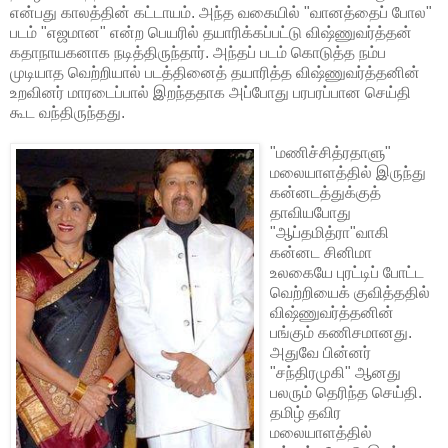
என்பது காலத்தின் கட்டாயம். அந்த வகையில் "வானத்தைப் போல"
படம் "எஜமான" என்ற பெயரில் தயாரிக்கப்பட்டு விஷ்ணுவர்த்தன்
கதாநாயகனாக நடித்திருந்தார். அந்தப் படம் கொடுத்த நம்ப
முடியாத வெற்றியால் படத்தினைத் தயாரித்த விஷ்ணுவர்த்தனின்
உறவினர் மாரடைப்பால் இறந்ததாக அப்போது பரபரப்பான செய்தி
கூட வந்திருந்தது.
"மணிச்சித்ரதாளு"
மலையாளத்தில் இருந்து
கன்னடத்துக்குத்
தாவியபோது
"ஆப்தமித்ரா"வாகி
கன்னட சினிமா
உலகையே புரட்டிப் போட்ட
வெற்றியைக் குவித்ததில்
விஷ்ணுவர்த்தனின்
பங்கும் கணிசமானது.
அதுவே பின்னர்
"சந்திரமுகி" ஆனது
பலரும் தெரிந்த செய்தி.
தமிழ் தவிர
மலையாளத்தில்