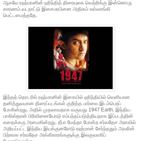
ஆகவே ரஹ்மானின் ஹிந்தித் திரையுலக வெற்றிக்கு இன்னொரு
காரணம் வடநாட்டு இசைமரபினை அதிகம் உள்வாங்கி
மெட்டமைத்ததே.
இந்தத் தொடரில் ரஹ்மானின் இசையில் ஹிந்தியில் வெளியான
தனித்துவமான திரைப்படங்கள் குறித்த பார்வை இடம்பெறப்
போகின்றது. அதில் முதலாவதாக வருவது 1947 Earth. இந்திய
பாகிஸ்தான் பிரிவினையோடு சம்பந்தப்படுத்தியதாக இப்படத்தின்
கதைக்கரு அமைகின்றது. தீபா மேத்தா போன்ற சர்வதேச அளவில்
அறியப்பட்ட இந்திய இயக்குனரோடு ரஹ்மான் சேர்ந்ததும் அவரின்
பிற்கால சர்வதேச அங்கீகாரங்களுக்கு இலகுவாகிப்