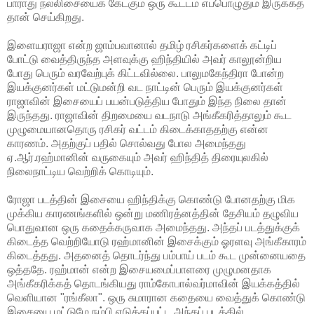
பாராது நல்லிசையைக் கேட்கும் ஒரு கூட்டம் எப்பொழுதும் இருக்கத்
தான் செய்கிறது.
இளையராஜா என்ற ஜாம்பவானால் தமிழ் ரசிகர்களைக் கட்டிப்
போட்டு வைத்திருந்த அளவுக்கு ஹிந்தியில் அவர் காலூன்றிய
போது பெரும் வரவேற்புக் கிட்டவில்லை. பாலுமகேந்திரா போன்ற
இயக்குனர்கள் மட்டுமன்றி வட நாட்டின் பெரும் இயக்குனர்கள்
ராஜாவின் இசையைப் பயன்படுத்திய போதும் இந்த நிலை தான்
இருந்தது. ராஜாவின் திறமையை வடநாடு அங்கீகரித்தாலும் கூட
முழுமையானதொரு ரசிகர் வட்டம் கிடைக்காததற்கு என்ன
காரணம். அதற்குப் பதில் சொல்வது போல அமைந்தது
ஏ.ஆர்.ரஹ்மானின் வருகையும் அவர் ஹிந்தித் திரையுலகில்
நிலைநாட்டிய வெற்றிக் கொடியும்.
ரோஜா படத்தின் இசையை ஹிந்திக்கு கொண்டு போனதற்கு மிக
முக்கிய காரணங்களில் ஒன்று மணிரத்னத்தின் தேசியம் தழுவிய
பொதுவான ஒரு கதைக்கருவாக அமைந்தது. அந்தப் படத்துக்குக்
கிடைத்த வெற்றியோடு ரஹ்மானின் இசைக்கும் ஓரளவு அங்கீகாரம்
கிடைத்தது. அதனைத் தொடர்ந்து பம்பாய் படம் கூட முன்னையதை
ஒத்ததே. ரஹ்மான் என்ற இசையமைப்பாளரை முழுமனதாக
அங்கீகரிக்கத் தொடங்கியது ராம்கோபால்வர்மாவின் இயக்கத்தில்
வெளியான "ரங்கீலா". ஒரு சுமாரான கதையை வைத்துக் கொண்டு
இசையை மட்டுமே நம்பி எடுக்கப்பட்ட அந்தப் படத்தில்