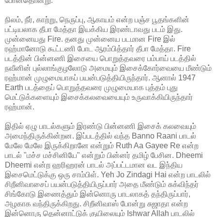
போனதொன்று.
நிலம், நீர், காற்று, நெருப்பு, ஆகாயம் என்ற பஞ்ச பூதங்களின்
பட்டியலாக தீபா மேத்தா இயக்கிய இரண்டாவது படம் இது.
முன்னையது Fire. தனது முன்னைய படமான Fire இல்
ரஹ்மானோடு கூட்டணி போட ஆரம்பித்தார் தீபா மேத்தா. Fire
படத்தின் பின்னணி இசையை பொறுத்தவரை பம்பாய் படத்தில்
நவீனின் புல்லாங்குழலோடு அமையும் இசைக்கோர்வையை மீண்டும்
ரஹ்மான் முழுமையாகப் பயன்படுத்தியிருந்தார். ஆனால் 1947
Earth படத்தைப் பொறுத்தவரை முழுமையாக புத்தம் புது
மெட்டுக்களையும் இசைக்கலவையையும் உருவாக்கியிருந்தார்
ரஹ்மான்.
இதில் ஏழு பாடல்களும் இரண்டு பின்னணி இசைக் கலவையும்
அமைந்திருக்கின்றன. இப்படத்தில் வந்த Banno Raani பாடல்
மேலே மேலே இருக்கிறானே என்றும் Ruth Aa Gayee Re என்ற
பாடல் "மச்ச மச்சினியே" என்றும் பின்னர் தமிழ் பேசின. Dheemi
Dheemi என்ற ஹரிஹரன் பாடல் அப்பட்டமான வட இந்திய
இசைமெட்டுக்கு ஒரு சாம்பிள். Yeh Jo Zindagi Hai என்ற பாடலில்
சிறீனிவாசைப் பயன்படுத்தியிருப்பார் அதை மீண்டும் சுக்விந்தர்
சிங்கோடு இணைத்தும் இன்னொரு பாடலாகத் தந்திருப்பார்,
அழகாக வந்திருக்கிறது. சிறீனிவாஸ் போன்று சுஜாதா என்ற
இன்னொரு தென்னாட்டுக் குயிலையும் Ishwar Allah பாடலில்