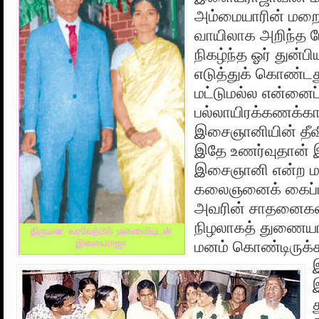
அம்மையாரின் ம
வாயிலாக அறிந்த போ
நிகழ்ந்த ஓர் துன்ப
எடுத்துக் கொண்டத
மட்டுமல்ல என்னைப
பல்லாயிரக்கணக்க
இசைஞானியின் தீவி
இதே உணர்வுதான் இ
இசைஞானி என்ற மா
கலைஞனைக் கைப்பிட
அவரின் சாதனைகள் 
நிழலாகத் துணையா
மனம் கொண்டிருக்