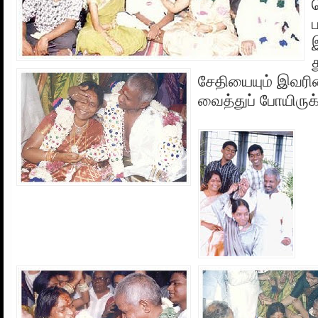
த
சேதியையும் இவரி
வைத்துப் போயிருக்