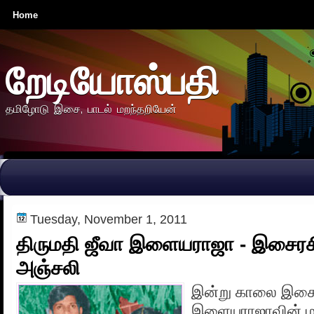
Home
றேடியோஸ்பதி
தமிழோடு இசை, பாடல் மறந்தறியேன்
Tuesday, November 1, 2011
திருமதி ஜீவா இளையராஜா - இசைரசி
அஞ்சலி
இன்று காலை இச
இளையராஜாவின் ம