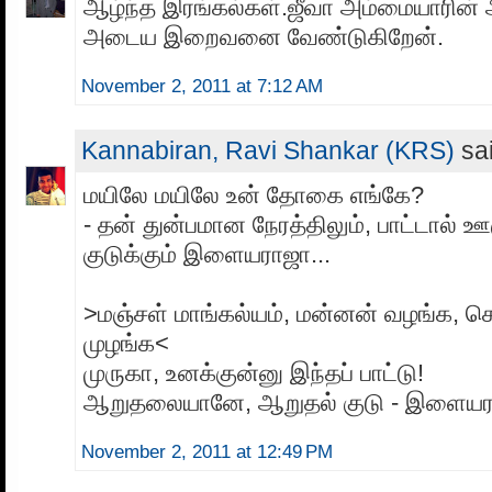
ஆழ்ந்த இரங்கல்கள்.ஜீவா அம்மையாரின் 
அடைய இறைவனை வேண்டுகிறேன்.
November 2, 2011 at 7:12 AM
Kannabiran, Ravi Shankar (KRS)
sai
மயிலே மயிலே உன் தோகை எங்கே?
- தன் துன்பமான நேரத்திலும், பாட்டால் 
குடுக்கும் இளையராஜா...
>மஞ்சள் மாங்கல்யம், மன்னன் வழங்க, கெ
முழங்க<
முருகா, உனக்குன்னு இந்தப் பாட்டு!
ஆறுதலையானே, ஆறுதல் குடு - இளையரா
November 2, 2011 at 12:49 PM