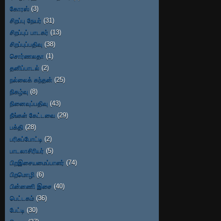
கோரஸ்
(3)
சிறப்பு நேயர்
(31)
சிறப்புப் பாடகர்
(13)
சிறப்புப்பதிவு
(38)
சொர்ணலதா
(1)
தனிப்பாடல்
(2)
நல்லைக் கந்தன்
(25)
நிகழ்வு
(8)
நினைவுப்பதிவு
(43)
நீங்கள் கேட்டவை
(29)
பக்தி
(28)
பரிசுப்போட்டி
(2)
பாடலாசிரியர்
(5)
பிறஇசையமைப்பாளர்
(74)
பிறமொழி
(6)
பின்னணி இசை
(40)
பெட்டகம்
(36)
பேட்டி
(30)