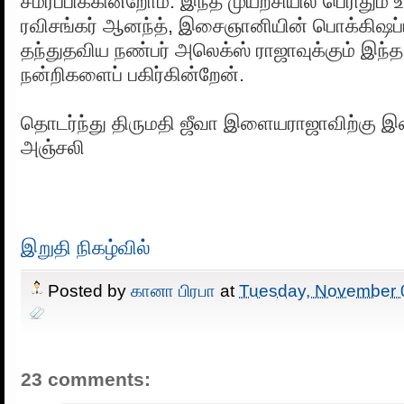
சமர்ப்பிக்கின்றோம். இந்த முயற்சியில் பெரிதும்
ரவிசங்கர் ஆனந்த், இசைஞானியின் பொக்கிஷப்
தந்துதவிய நண்பர் அலெக்ஸ் ராஜாவுக்கும் இந
நன்றிகளைப் பகிர்கின்றேன்.
தொடர்ந்து திருமதி ஜீவா இளையராஜாவிற்கு இச
அஞ்சலி
இறுதி நிகழ்வில்
Posted by
கானா பிரபா
at
Tuesday, November 
23 comments: