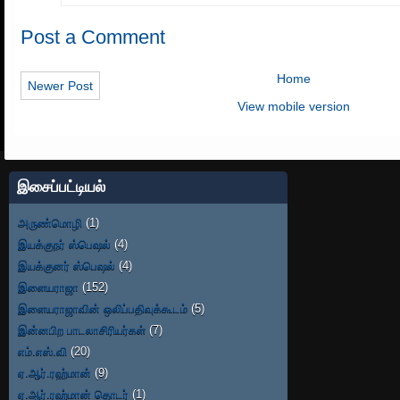
Post a Comment
Home
Newer Post
View mobile version
இசைப்பட்டியல்
அருண்மொழி
(1)
இயக்குநர் ஸ்பெஷல்
(4)
இயக்குனர் ஸ்பெஷல்
(4)
இளையராஜா
(152)
இளையராஜாவின் ஒலிப்பதிவுக்கூடம்
(5)
இன்னபிற பாடலாசிரியர்கள்
(7)
எம்.எஸ்.வி
(20)
ஏ.ஆர்.ரஹ்மான்
(9)
ஏ.ஆர்.ரஹ்மான் தொடர்
(1)