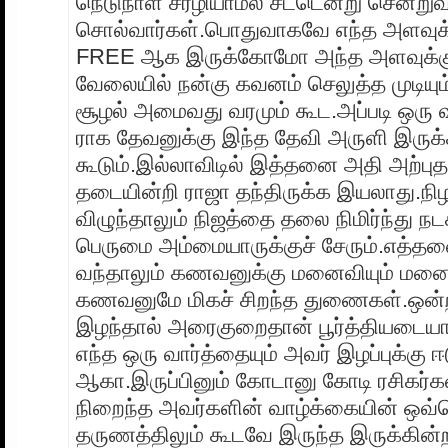
நெடுநாள் சீரழியாமல் சட்டென்று சென்றுவி
சொல்வார்கள்.பொதுவாகவே எந்த அளவு
FREE ஆக இருக்கோமோ அந்த அளவுக்கு
வேலையில் நன்கு கவனம் செலுத்த முடியும்
சூழல் அமைவது வரமும் கூட.அப்படி ஒரு 
ராக தேவனுக்கு இந்த தேவி அருளி இருக
கூடும்.இல்லாவிடில் இத்தனை அதி அற்ப
தடையின்றி ராஜா தந்திருக்க இயலாது.நிழ
விழுந்தாலும் நிஜத்தை தலை நிமிர்ந்து ந
பெருமை அம்மையாருக்குச் சேரும்.எத்த
வந்தாலும் கணவனுக்கு மனைவியும் மனைவ
கணவனுமே மிகச் சிறந்த துணைகள்.ஒன்றி
இழந்தால் அரைகுறைதான் பூர்த்தியடைய
எந்த ஒரு வார்த்தையும் அவர் இழப்புக்கு ஈ
ஆகா.இருப்பினும் கோடானு கோடி ரசிகர்க
நிறைந்த அவர்களின் வாழ்க்கையின் ஒவ
தருணத்திலும் கூடவே இருந்த இருக்கின்ற