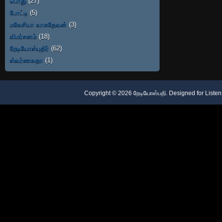
பொது
(27)
போட்டி
(5)
மலேசியா வாசுதேவன்
(3)
விமர்சனம்
(18)
றேடியோஸ்புதிர்
(62)
ஸ்வர்ணலதா
(1)
Copyright ©
2026
றேடியோஸ்பதி
. Designed for
Listen