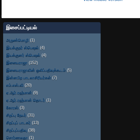
இசைப்பட்டியல்
அருண்மொழி
(1)
இயக்குநர் ஸ்பெஷல்
(4)
இயக்குனர் ஸ்பெஷல்
(4)
இளையராஜா
(152)
இளையராஜாவின் ஒலிப்பதிவுக்கூடம்
(5)
இன்னபிற பாடலாசிரியர்கள்
(7)
எம்.எஸ்.வி
(20)
ஏ.ஆர்.ரஹ்மான்
(9)
ஏ.ஆர்.ரஹ்மான் தொடர்
(1)
கோரஸ்
(3)
சிறப்பு நேயர்
(31)
சிறப்புப் பாடகர்
(13)
சிறப்புப்பதிவு
(38)
சொர்ணலதா
(1)