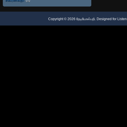
ஸ்வர்ணலதா
(1)
Copyright ©
2026
றேடியோஸ்பதி
. Designed for
Listen