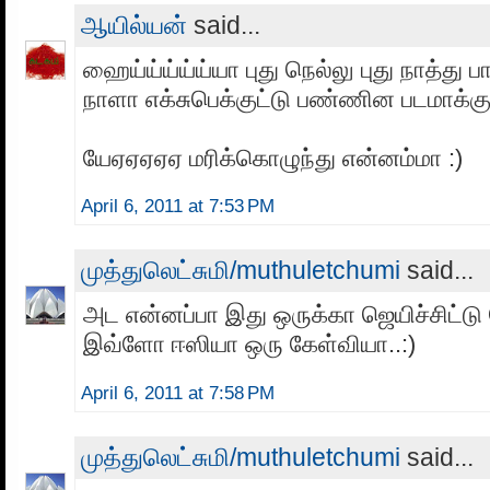
ஆயில்யன்
said...
ஹைய்ய்ய்ய்ய்யா புது நெல்லு புது நாத்து 
நாளா எக்சுபெக்குட்டு பண்ணின படமாக்கும
யேஏஏஏஏஏ மரிக்கொழுந்து என்னம்மா :)
April 6, 2011 at 7:53 PM
முத்துலெட்சுமி/muthuletchumi
said...
அட என்னப்பா இது ஒருக்கா ஜெயிச்சிட்ட
இவ்ளோ ஈஸியா ஒரு கேள்வியா..:)
April 6, 2011 at 7:58 PM
முத்துலெட்சுமி/muthuletchumi
said...