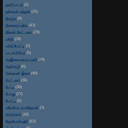
தனிப்பாடல்
(2)
நல்லைக் கந்தன்
(25)
நிகழ்வு
(8)
நினைவுப்பதிவு
(43)
நீங்கள் கேட்டவை
(29)
பக்தி
(28)
பரிசுப்போட்டி
(2)
பாடலாசிரியர்
(5)
பிறஇசையமைப்பாளர்
(74)
பிறமொழி
(6)
பின்னணி இசை
(40)
பெட்டகம்
(36)
பேட்டி
(30)
பொது
(27)
போட்டி
(5)
மலேசியா வாசுதேவன்
(3)
விமர்சனம்
(18)
றேடியோஸ்புதிர்
(62)