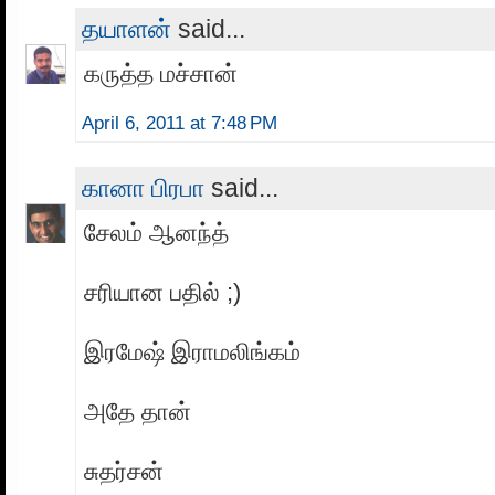
தயாளன்
said...
கருத்த மச்சான்
April 6, 2011 at 7:48 PM
கானா பிரபா
said...
சேலம் ஆனந்த்
சரியான பதில் ;)
இரமேஷ் இராமலிங்கம்
அதே தான்
சுதர்சன்