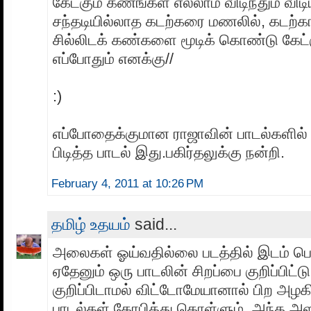
கேட்கும் கணங்கள் எல்லாம் விடிந்தும் வி
சந்தடியில்லாத கடற்கரை மணலில், கடற்கா
சில்லிடக் கண்களை மூடிக் கொண்டு கேட்க
எப்போதும் எனக்கு//
:)
எப்போதைக்குமான ராஜாவின் பாடல்களில் 
பிடித்த பாடல் இது.பகிர்தலுக்கு நன்றி.
February 4, 2011 at 10:26 PM
தமிழ் உதயம்
said...
அலைகள் ஓய்வதில்லை படத்தில் இடம் பெற
ஏதேனும் ஒரு பாடலின் சிறப்பை குறிப்பிட்
குறிப்பிடாமல் விட்டோமேயானால் பிற அழக
பாடல்கள் கோபித்து கொள்ளும். அந்த அ