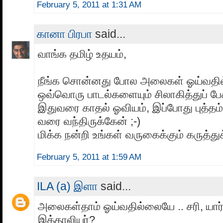
February 5, 2011 at 1:31 AM
கானா பிரபா
said...
வாங்க தமிழ் உதயம்,
நீங்க சொன்னது போல அலைகள் ஓய்வதில்
ஒவ்வொரு பாடல்களையும் சிலாகித்துப் பே
இதுவரை காதல் ஓவியம், இப்போது புத்தம
வரை வந்திருக்கேன் ;-)
மிக்க நன்றி உங்கள் வருகைக்கும் கருத்துக
February 5, 2011 at 1:59 AM
ILA (a) இளா
said...
அலைகள்தாம் ஓய்வதில்லையே .. சரி, யார
இத்தாலியர்?