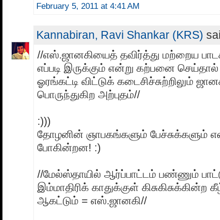
February 5, 2011 at 4:41 AM
Kannabiran, Ravi Shankar (KRS)
sai
//எஸ்.ஜானகியைத் தவிர்த்து மற்றைய பாட
எப்படி இருக்கும் என்று கற்பனை செய்தால்
ஓரங்கட்டி விட்டுக் கடைசிச்சுற்றிலும் ஜா
பொருந்துகிற அற்புதம்//
:)))
தோழனின் ஞாபகங்களும் பேச்சுக்களும் என
போகின்றன! :)
//மேல்ஸ்தாயில் ஆர்ப்பாட்டம் பண்ணும் பாட
இம்மாதிரிக் காதுக்குள் கிசுகிசுக்கின்ற கீ
ஆகட்டும் = எஸ்.ஜானகி//