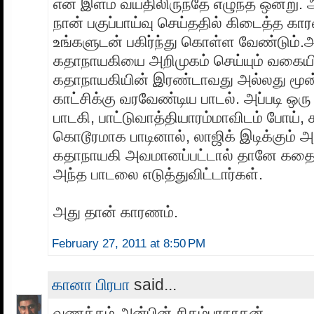
என் இளம் வயதிலிருந்தே எழுந்த ஒன்று. 
நான் பகுப்பாய்வு செய்ததில் கிடைத்த 
உங்களுடன் பகிர்ந்து கொள்ள வேண்டும்.அ
கதாநாயகியை அறிமுகம் செய்யும் வகையி
கதாநாயகியின் இரண்டாவது அல்லது மூன
காட்சிக்கு வரவேண்டிய பாடல். அப்படி ஒர
பாடகி, பாட்டுவாத்தியாரம்மாவிடம் போய்,
கொடூரமாக பாடினால், லாஜிக் இடிக்கும் 
கதாநாயகி அவமானப்பட்டால் தானே கதை
அந்த பாடலை எடுத்துவிட்டார்கள்.
அது தான் காரணம்.
February 27, 2011 at 8:50 PM
கானா பிரபா
said...
வணக்கம் அன்பின் சிதம்பரநாதன்