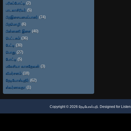
பரிசுப்போட்டி
(2)
பாடலாசிரியர்
(5)
பிறஇசையமைப்பாளர்
(74)
பிறமொழி
(6)
பின்னணி இசை
(40)
பெட்டகம்
(36)
பேட்டி
(30)
பொது
(27)
போட்டி
(5)
மலேசியா வாசுதேவன்
(3)
விமர்சனம்
(18)
றேடியோஸ்புதிர்
(62)
ஸ்வர்ணலதா
(1)
Copyright ©
2026
றேடியோஸ்பதி
. Designed for
Listen