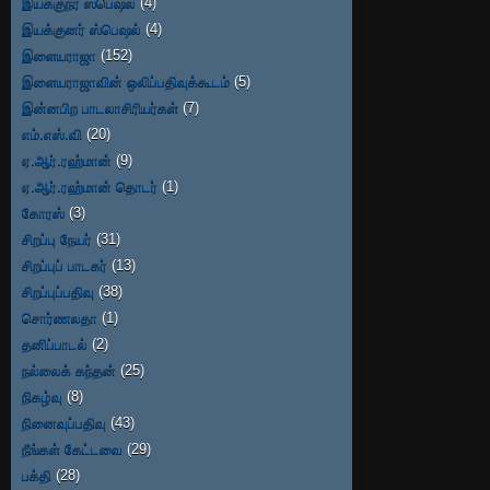
இயக்குநர் ஸ்பெஷல்
(4)
இயக்குனர் ஸ்பெஷல்
(4)
இளையராஜா
(152)
இளையராஜாவின் ஒலிப்பதிவுக்கூடம்
(5)
இன்னபிற பாடலாசிரியர்கள்
(7)
எம்.எஸ்.வி
(20)
ஏ.ஆர்.ரஹ்மான்
(9)
ஏ.ஆர்.ரஹ்மான் தொடர்
(1)
கோரஸ்
(3)
சிறப்பு நேயர்
(31)
சிறப்புப் பாடகர்
(13)
சிறப்புப்பதிவு
(38)
சொர்ணலதா
(1)
தனிப்பாடல்
(2)
நல்லைக் கந்தன்
(25)
நிகழ்வு
(8)
நினைவுப்பதிவு
(43)
நீங்கள் கேட்டவை
(29)
பக்தி
(28)