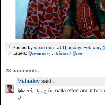
Posted by
கானா பிரபா
at
Thursday, February 
Labels:
இளையராஜா
,
பின்னணி இசை
28 comments:
Mahadev
said...
இசைத் தொகுப்பு nalla effort and it had
:)