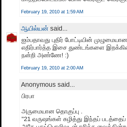
February 19, 2010 at 1:59 AM
ஆயில்யன்
said...
ஐம்பதாவது புதிர் போட்டியின் முழுமையா
எதிர்பார்த்த இசை துண்டங்களை இறக்கி
நன்றி அண்ணே! :)
February 19, 2010 at 2:00 AM
Anonymous said...
பிரபா
அருமையான தொகுப்பு .
"21 வருஷங்கள் கழித்து இந்தப் படத்தைப் 
அதே புதுப்பொலிவுடன் ரசிக்க வைக்கின்றத