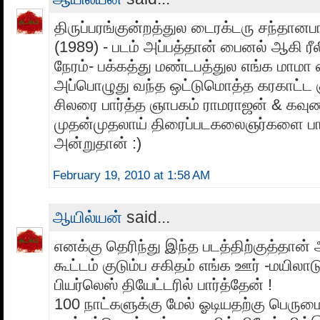
திருப்பரங்குன்றத்துல டைரக்டரு சந்தானப
(1989) - படம் அப்பத்தான் பைனல் ஆகி ரீ
நேரம்- பக்கத்து மண்டபத்துல எங்க மாமா
அப்பொழுது வந்த ஒட்டுமொத்த கரகாட்ட க
சிலரை பார்த்த ஞாபகம் ராமராஜன் & கவு
முதன்முதலாய் திரைப்படகலைஞர்களை பா
அன்றுதான் :)
February 19, 2010 at 1:58 AM
ஆயில்யன்
said...
எனக்கு தெரிந்து இந்த படத்திற்குத்தான் 
கூட்டம் குடும்ப சகிதம் எங்க ஊர் -மயிலா
பியர்லெஸ் தியேட்டரில் பார்த்தேன் !
100 நாட்களுக்கு மேல் ஓடியதற்கு பெரும