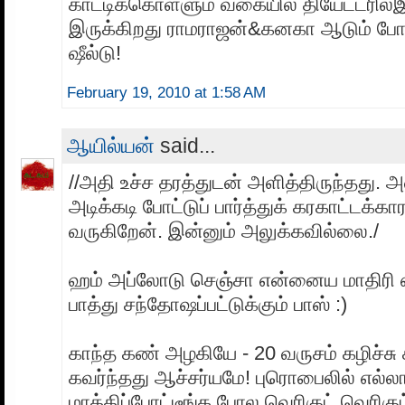
காட்டிக்கொள்ளும் வகையில் தியேட்டரில்
இருக்கிறது ராமராஜன்&கனகா ஆடும் ப
ஷீல்டு!
February 19, 2010 at 1:58 AM
ஆயில்யன்
said...
//அதி உச்ச தரத்துடன் அளித்திருந்தது.
அடிக்கடி போட்டுப் பார்த்துக் கரகாட்டக்க
வருகிறேன். இன்னும் அலுக்கவில்லை./
ஹம் அப்லோடு செஞ்சா என்னைய மாதிரி
பாத்து சந்தோஷப்பட்டுக்கும் பாஸ் :)
காந்த கண் அழகியே - 20 வருசம் கழிச்
கவர்ந்தது ஆச்சர்யமே! புரொபைலில் எல்லா
மாத்திப்போட்டீங்க போல வெரிகுட் வெரிகுட்