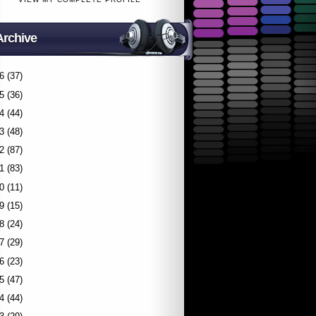
Archive
6
(37)
5
(36)
4
(44)
3
(48)
2
(87)
1
(83)
0
(11)
9
(15)
8
(24)
7
(29)
6
(23)
5
(47)
4
(44)