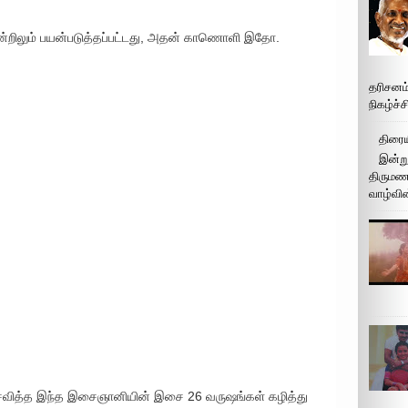
 ஒன்றிலும் பயன்படுத்தப்பட்டது, அதன் காணொளி இதோ.
தரிசனம
நிகழ்ச்
திரைய
இன்று
திருமண 
வாழ்வின
பிரசவித்த இந்த இசைஞானியின் இசை 26 வருஷங்கள் கழித்து