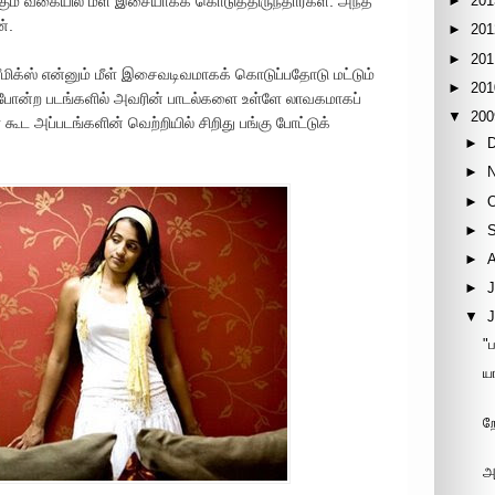
►
201
ம் வகையில் மீள் இசையாகக் கொடுத்திருந்தார்கள். அந்த
்.
►
201
►
201
மிக்ஸ் என்னும் மீள் இசைவடிவமாகக் கொடுப்பதோடு மட்டும்
►
201
ங்க" போன்ற படங்களில் அவரின் பாடல்களை உள்ளே லாவகமாகப்
▼
200
 கூட அப்படங்களின் வெற்றியில் சிறிது பங்கு போட்டுக்
►
►
►
►
►
►
J
▼
"
ய
ற
அ