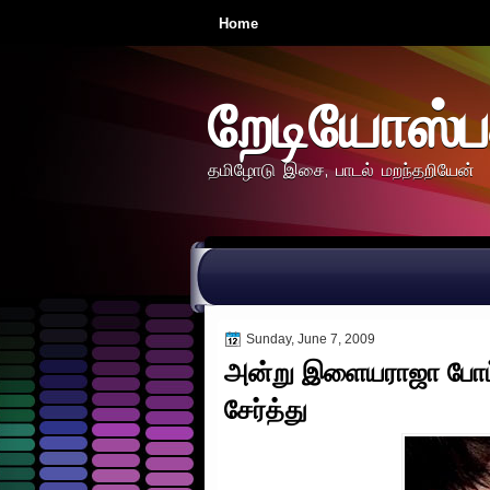
Home
றேடியோஸ்ப
தமிழோடு இசை, பாடல் மறந்தறியேன்
Sunday, June 7, 2009
அன்று இளையராஜா போட்ட
சேர்த்து