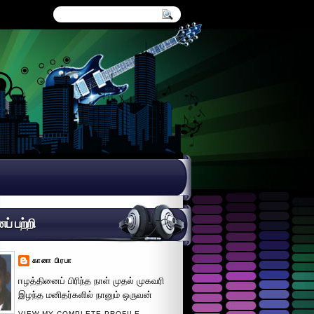
் பற்றி
கானா பிரபா
ஈழத்தினைப் பிரிந்த நாள் முதல் முகவரி
இழந்த மனிதர்களில் நானும் ஒருவன்
VIEW MY COMPLETE PROFILE