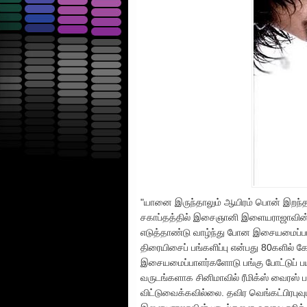
"யானை இருந்தாலும் ஆயிரம் பொன் இறந்த
சகாப்தத்தில் இசைஞானி இளையராஜாவின்
எடுத்தாண்டு வாழ்ந்து போன இசையமைப்
திரையிசைப் பங்களிப்பு என்பது 80களில்
இசையமைப்பாளர்களோடு பங்கு போட்டுப் 
வருடங்களாக சினிமாவில் ரீமிக்ஸ் வைரஸ
விட்டுவைக்கவில்லை. தவிர வெங்கட்பிரபுவும்