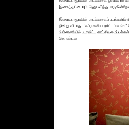
இளையராஜாவின் பாடல்களை ஓரளவு ரசிக்கு
இசைத்தட்டையும் அனுபவித்து வருகின்றேன
இளையராஜாவின் பாடல்களைப் படங்களில் ரீ
நின்று விடாது, "சுப்ரமணியபுரம்" , "பச
பின்னணியில் படரவிட்ட காட்சியமைப்புக்கள்
கொண்டன.