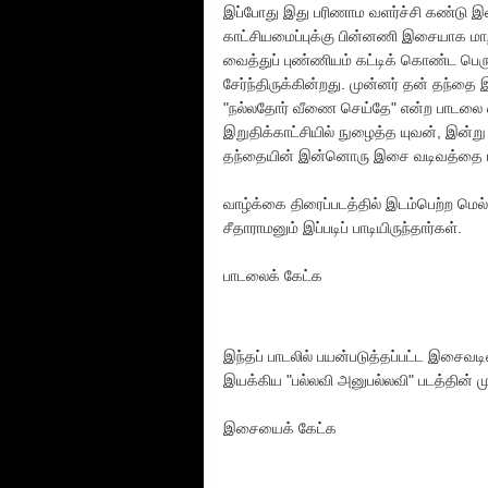
இப்போது இது பரிணாம வளர்ச்சி கண்டு 
காட்சியமைப்புக்கு பின்னணி இசையாக மாற்
வைத்துப் புண்ணியம் கட்டிக் கொண்ட பெ
சேர்ந்திருக்கின்றது. முன்னர் தன் தந்
"நல்லதோர் வீணை செய்தே" என்ற பாடலை விஜ
இறுதிக்காட்சியில் நுழைத்த யுவன், இன்று
தந்தையின் இன்னொரு இசை வடிவத்தை மீள்
வாழ்க்கை திரைப்படத்தில் இடம்பெற்ற மெல
சீதாராமனும் இப்படிப் பாடியிருந்தார்கள்.
பாடலைக் கேட்க
இந்தப் பாடலில் பயன்படுத்தப்பட்ட இசைவ
இயக்கிய "பல்லவி அனுபல்லவி" படத்தின் முகப
இசையைக் கேட்க