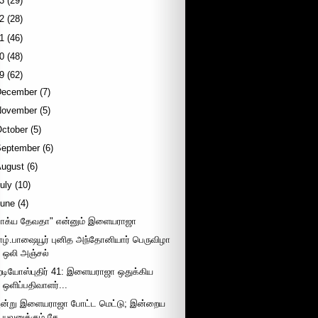
3
(29)
2
(28)
1
(46)
0
(48)
9
(62)
December
(7)
November
(5)
October
(5)
September
(6)
August
(6)
uly
(10)
June
(4)
பாக்ய தேவதா" என்னும் இளையராஜா
ாழ்.பாஷையூர் புனித அந்தோனியார் பெருவிழா
ஒலி அஞ்சல்
ேடியோஸ்புதிர் 41: இளையராஜா ஒதுக்கிய
ஒளிப்பதிவாளர்...
ன்று இளையராஜா போட்ட மெட்டு; இன்றைய
யுவனுக்கும் சே...