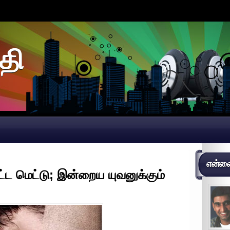
தி
என்னைப
 மெட்டு; இன்றைய யுவனுக்கும்