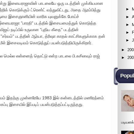
இன்று இளையராஜாவின் பாடலையே ஒரு படத்தின் முக்கியமான
►
றிக் கொடுக்கும் ட்ரெண்ட் வந்துவிட்டது, அதை ஆரம்பித்து
ருமை இசைஞானியின் வாரிசு யுவனுக்கே போய்ச்
►
A
தை இளையராஜா "பாரதி" படத்தில் இசையமைத்துக் கொடுத்த
►
ய் நடிப்பில் உருவான "புதிய கீதை" படத்தின்
►
F
 "சர்வம்" படத்தின் ஆர்யா, த்ரிஷா காதல் காட்சிகளுக்காக தன்
►
 இசைவடிவம் கொடுத்துப் பயன்படுத்தியிருக்கிறார்.
►
200
்ல மெல்ல என்னைத் தொட்டு என்ற பாடலை பி.சுசீலாவும் ராஜ்
►
200
Popul
டிவம் இதற்கு முன்னரேயே 1983 இல் கன்னடத்தில் மணிரத்னம்
்பு இசையில் இப்படிப் பயன்படுத்தப்பட்டிருந்தது.
படியளக