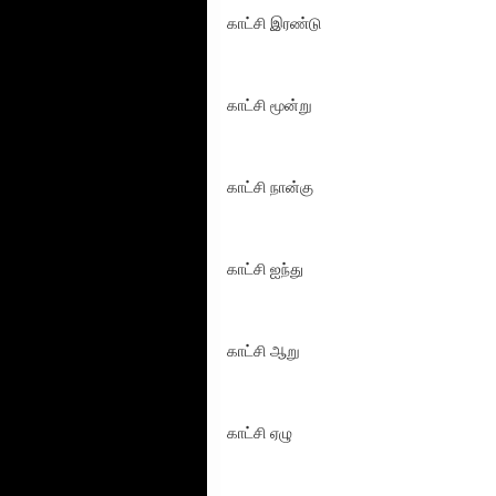
காட்சி இரண்டு
காட்சி மூன்று
காட்சி நான்கு
காட்சி ஐந்து
காட்சி ஆறு
காட்சி ஏழு