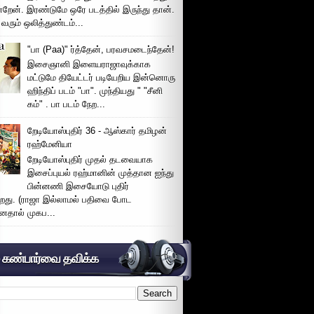
்றேன். இரண்டுமே ஒரே படத்தில் இருந்து தான்.
 வரும் ஒலித்துண்டம்...
"பா (Paa)" ர்த்தேன், பரவசமடைந்தேன்!
இசைஞானி இளையராஜாவுக்காக
மட்டுமே தியேட்டர் படியேறிய இன்னொரு
ஹிந்திப் படம் "பா". முந்தியது " "சீனி
கம்" . பா படம் நேற...
றேடியோஸ்புதிர் 36 - ஆஸ்கார் தமிழன்
ரஹ்மேனியா
றேடியோஸ்புதிர் முதல் தடவையாக
இசைப்புயல் ரஹ்மானின் முத்தான ஐந்து
பின்னணி இசையோடு புதிர்
்றது. (ராஜா இல்லாமல் பதிவை போட
னதால் முகப...
் கண்பார்வை தவிக்க