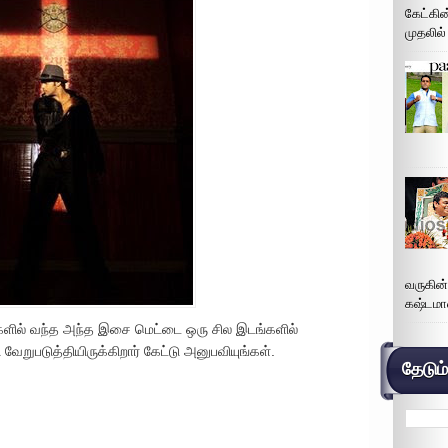
கேட்கின
முதலில்
வருகின
கஷ்டமா
்சிகளில் வந்த அந்த இசை மெட்டை ஒரு சில இடங்களில்
படுத்தியிருக்கிறார் கேட்டு அனுபவியுங்கள்.
தேடும