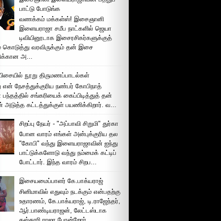
பாட்டு போடுங்க
வணக்கம் மக்கள்ஸ்! இசைஞானி
இளையராஜா சமீப நாட்களில் ஜெயா
டிவியினூடாக இசைரசிகர்களுக்குத்
் கொடுத்து வரவிருக்கும் தன் இசை
சிக்கான அ...
ிசையில் நூறு திருமணப்பாடல்கள்
 என் நேசத்துக்குரிய நண்பர் கோபிநாத்
பந்தத்தில் சங்கரியைக் கைப்பிடித்துத் தன்
் அடுத்த கட்டத்துக்குள் பயணிக்கிறார். வ...
சிறப்பு நேயர் - "அப்பாவி சிறுமி" துர்கா
போன வாரம் எங்கள் அன்புக்குரிய தல
"கோபி" வந்து இளையராஜாவின் ஐந்து
பாட்டுக்களோடு வந்து நம்மைக் கட்டிப்
போட்டார். இந்த வாரம் சிறப...
இசையமைப்பாளர் கே.பாக்யராஜ்
சினிமாவில் எதுவும் நடக்கும் என்பதற்கு
உதாரணம், கே.பாக்யராஜ், டி.ராஜேந்தர்,
ஆர்.பாண்டியராஜன், லேட்டஸ்டாக
கஸ்தூரி ராஜா போன்றோர்