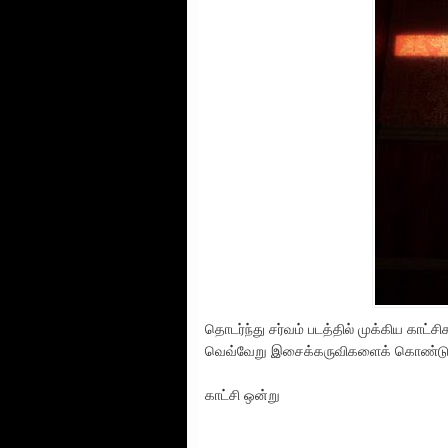
தொடர்ந்து சர்வம் படத்தில் முக்கிய காட
வெவ்வேறு இசைக்கருவிகளைக் கொண்டு வேறு
காட்சி ஒன்று