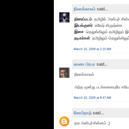
நிலாக்காலம்
said...
திரைப்படம்
: தமிழில் 'அன்புச் சின்
இயக்குனர்
: சுரேஷ் கிருஷ்ணா.
இசை
: தெலுங்கிலும் தமிழிலும் 
நடிகர்கள்
: தமிழிலும் தெலுங்கில
March 10, 2009 at 2:15 AM
கானா பிரபா
said...
நிலாக்காலம்
அந்த மூன்று படங்களையுமே சரியா
March 10, 2009 at 8:47 AM
கோபிநாத்
said...
தல அன்புச்சின்னம் ;)