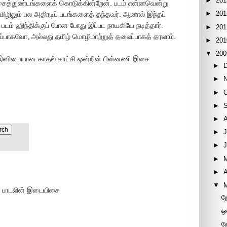
►
201
்துண்டங்களைக் கொடுக்கின்றேன். படம் என்னவென்று
►
201
மிழிலும் பல அதிரடிப் படங்களைத் தந்தவர். ஆனால் இந்தப்
டம் ஹிந்திக்குப் போன போது இப்பட நாயகியே நடித்தார்.
►
201
ப்பாகவோ, அல்லது தமிழ் மொழிமாற்றுத் தலைப்பாகத் தரலாம்.
►
201
▼
200
் இனிமையான காதல் காட்சி ஒன்றின் பின்னணி இசை
►
►
►
►
►
►
J
►
►
►
A
▼
ம் பாடலின் இடையிசை
ற
ஒ
ற