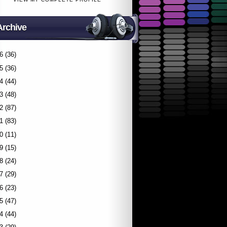
Archive
6
(36)
5
(36)
4
(44)
3
(48)
2
(87)
1
(83)
0
(11)
9
(15)
8
(24)
7
(29)
6
(23)
5
(47)
4
(44)