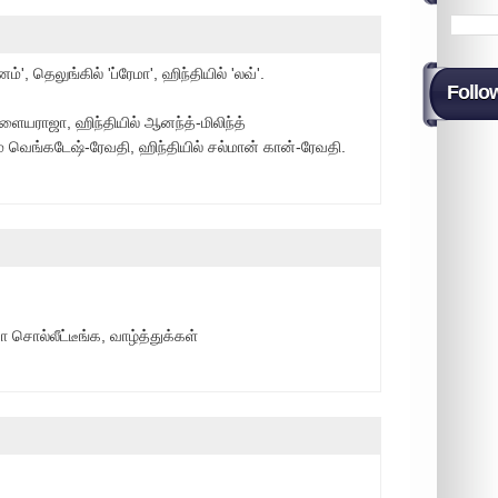
னம்', தெலுங்கில் 'ப்ரேமா', ஹிந்தியில் 'லவ்'.
Follo
இளையராஜா, ஹிந்தியில் ஆனந்த்-மிலிந்த்
ும் வெங்கடேஷ்-ரேவதி, ஹிந்தியில் சல்மான் கான்-ரேவதி.
 சொல்லீட்டீங்க, வாழ்த்துக்கள்