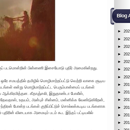
Blog 
►
202
►
202
►
202
►
202
►
202
குப் படமொன்றின் பின்னணி இசையோடு புதிர் அமைகின்றது.
►
202
►
202
ஒரே சமயத்தில் தமிழில் மொழிமாற்றப்பட்டு வெற்றி வாகை சூடிய
►
201
 படங்கள் என்று மொழிமாற்றப்பட்ட பெரும்பான்மைப் படங்கள்
►
201
ை ஆக்கிரமித்தன. கீதாஞ்சலி, இதுதாண்டா போலீஸ்,
ேவதாஸ், உதயம், அன்புச் சின்னம், மன்னிக்க வேண்டுகிறேன்,
►
201
்திரன் போன்ற படங்கள் குறிப்பிட்டுச் சொல்லக்கூடிய படங்களாக
►
201
புதிரின் விடையாக அமையும் படம் கூட இந்தப் பட்டியலில்
►
201
►
201