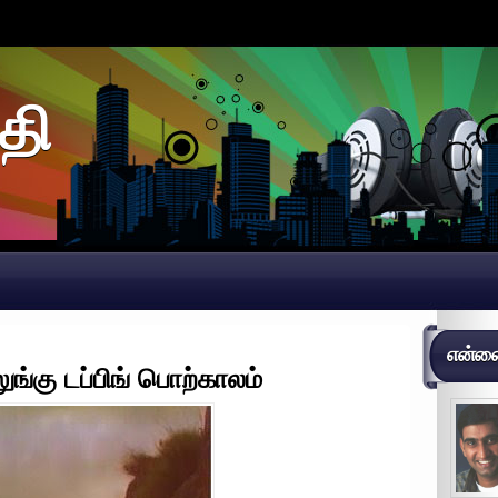
தி
என்னைப
ுங்கு டப்பிங் பொற்காலம்