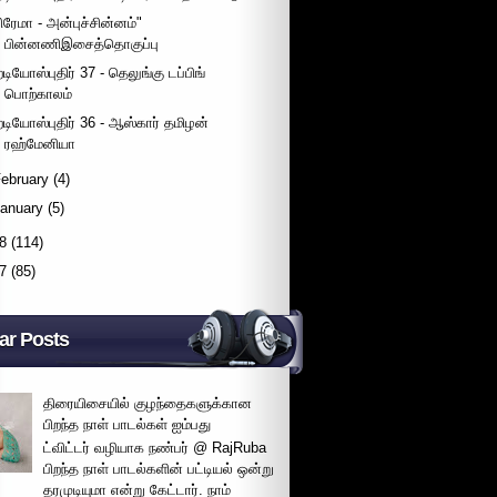
பிரேமா - அன்புச்சின்னம்"
பின்னணிஇசைத்தொகுப்பு
ேடியோஸ்புதிர் 37 - தெலுங்கு டப்பிங்
பொற்காலம்
ேடியோஸ்புதிர் 36 - ஆஸ்கார் தமிழன்
ரஹ்மேனியா
ebruary
(4)
January
(5)
8
(114)
7
(85)
ar Posts
திரையிசையில் குழந்தைகளுக்கான
பிறந்த நாள் பாடல்கள் ஐம்பது
ட்விட்டர் வழியாக நண்பர் @ RajRuba
பிறந்த நாள் பாடல்களின் பட்டியல் ஒன்று
தரமுடியுமா என்று கேட்டார். நாம்