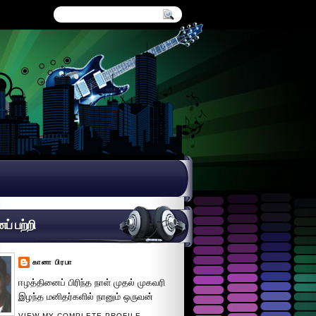
் பற்றி
கானா பிரபா
ஈழத்தினைப் பிரிந்த நாள் முதல் முகவரி
இழந்த மனிதர்களில் நானும் ஒருவன்
VIEW MY COMPLETE PROFILE