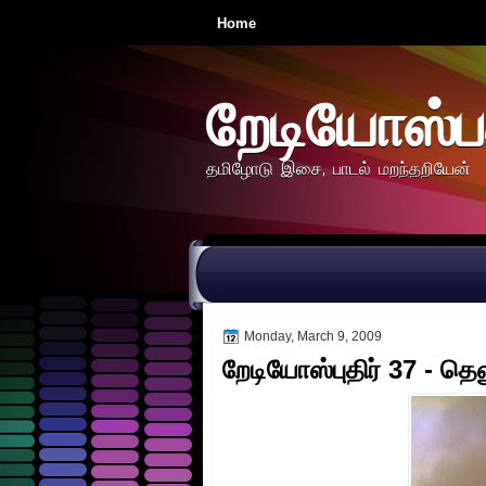
Home
றேடியோஸ்ப
தமிழோடு இசை, பாடல் மறந்தறியேன்
Monday, March 9, 2009
றேடியோஸ்புதிர் 37 - தெல