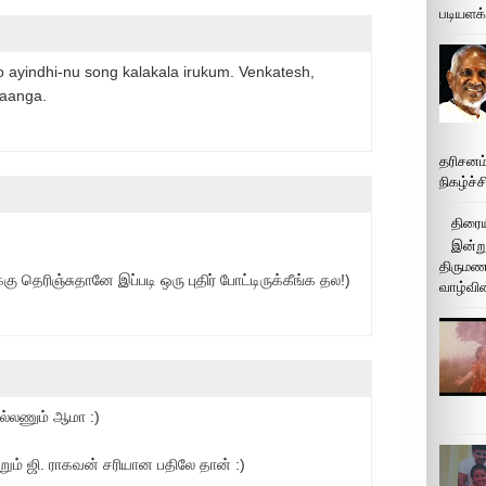
படியளக
ayindhi-nu song kalakala irukum. Venkatesh,
paanga.
தரிசனம
நிகழ்ச்
திரைய
இன்று
திருமண 
கு தெரிஞ்சுதானே இப்படி ஒரு புதிர் போட்டிருக்கீங்க தல!)
வாழ்வின
ல்லணும் ஆமா :)
ும் ஜி. ராகவன் சரியான பதிலே தான் :)