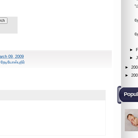
"
ற
ற
►
F
rch 09, 2009
►
,
றேடியோஸ்புதிர்
►
200
►
200
Popul