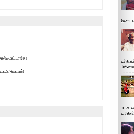
இசையமை
ொல்லமாட்டாங்க!
வந்திரு
பின்னணி
போயிடுவாஙக்!
பட்டைய
வருகின்