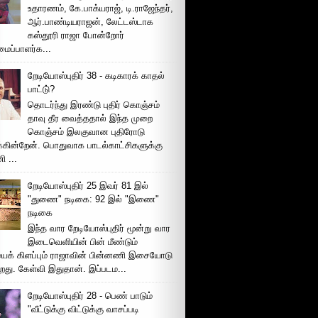
உதாரணம், கே.பாக்யராஜ், டி.ராஜேந்தர்,
ஆர்.பாண்டியராஜன், லேட்டஸ்டாக
கஸ்தூரி ராஜா போன்றோர்
ப்பாளர்க...
றேடியோஸ்புதிர் 38 - கடிகாரக் காதல்
பாட்டு்?
தொடர்ந்து இரண்டு புதிர் கொஞ்சம்
தாவு தீர வைத்ததால் இந்த முறை
கொஞ்சம் இலகுவான புதிரோடு
க்கின்றேன். பொதுவாக பாடல்காட்சிகளுக்கு
 ...
றேடியோஸ்புதிர் 25 இவர் 81 இல்
"துணை" நடிகை: 92 இல் "இணை"
நடிகை
இந்த வார றேடியோஸ்புதிர் மூன்று வார
இடைவெளியின் பின் மீண்டும்
ைக் கிளப்பும் ராஜாவின் பின்னணி இசையோடு
றது. கேள்வி இதுதான். இப்படம...
றேடியோஸ்புதிர் 28 - பெண் பாடும்
"வீட்டுக்கு விட்டுக்கு வாசப்படி