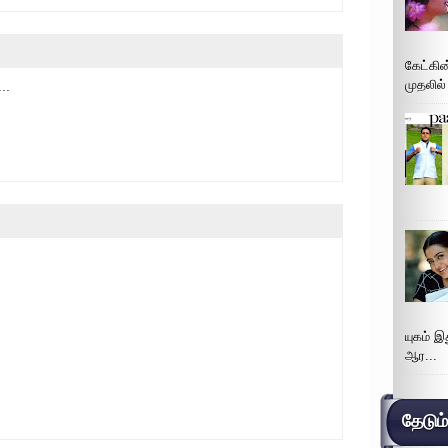
கேட்கின
முதலில்
..
யுகம் 
ஆர...
தேடும