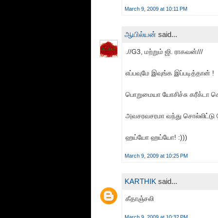
March 9, 2009 at 10:11 PM
ஆயில்யன்
said...
.//G3, மற்றும் ஜி. ராகவன்///
எப்பவுமே இவுங்க இப்படித்தான் !
பொறுமையா யோசிச்சு கரீக்டா ச
அவசரவசரமா வந்து சொல்லிட்டு 
ஹய்யோ ஹய்யோ! :)))
March 9, 2009 at 10:25 PM
KARTHIK
said...
கீதாஞ்சலி
March 9, 2009 at 10:32 PM