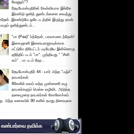
வேணும்"?
றேடியோஸ்புதிரின் கேள்வியாக இங்கே
இரண்டு ஒலித் துண்டங்களை வைத்து
்றேன். இரண்டுமே ஒரே படத்தில் இருந்து தான்.
 வரும் ஒலித்துண்டம்...
"பா (Paa)" ர்த்தேன், பரவசமடைந்தேன்!
இசைஞானி இளையராஜாவுக்காக
மட்டுமே தியேட்டர் படியேறிய இன்னொரு
ஹிந்திப் படம் "பா". முந்தியது " "சீனி
கம்" . பா படம் நேற...
றேடியோஸ்புதிர் 44 - யார் அந்த "பஞ்ச்"
நாயகர்கள்
80களில் வலம் வந்த முன்னணி ஏழு
நாயகர்களும் மெல்ல வழிவிட அடுத்த
தலைமுறை நாயகர்கள் கோலோச்சும்
இது. அந்த வகையில் 90 களில் தமது திரையுலக
் கண்பார்வை தவிக்க