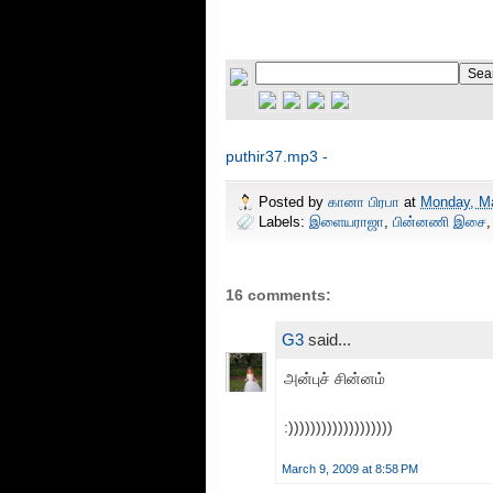
puthir37.mp3 -
Posted by
கானா பிரபா
at
Monday, Ma
Labels:
இளையராஜா
,
பின்னணி இசை
16 comments:
G3
said...
அன்புச் சின்னம்
:)))))))))))))))))))
March 9, 2009 at 8:58 PM