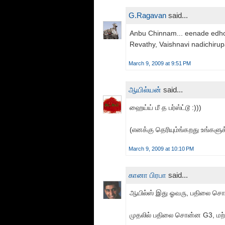
G.Ragavan
said...
Anbu Chinnam... eenade edho 
Revathy, Vaishnavi nadichiru
March 9, 2009 at 9:51 PM
ஆயில்யன்
said...
ஹைய்ய் மீ த பர்ஸ்ட்டூ :)))
(எனக்கு தெரியும்ங்கறது உங்களுக்
March 9, 2009 at 10:10 PM
கானா பிரபா
said...
ஆயில்ஸ் இது ஓவரு, பதிலை சொ
முதலில் பதிலை சொன்ன G3, மற்ற