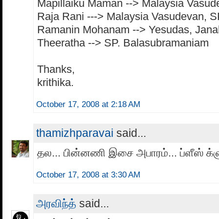
Mapillaiku Maman --> Malaysia Vasud
Raja Rani ---> Malaysia Vasudevan, SP
Ramanin Mohanam --> Yesudas, Jana
Theeratha --> SP. Balasubramaniam
Thanks,
krithika.
October 17, 2008 at 2:18 AM
thamizhparavai
said...
தல... பின்னணி இசை அபாரம்... ப்ளீஸ் க்ள
October 17, 2008 at 3:30 AM
அரவிந்த்
said...