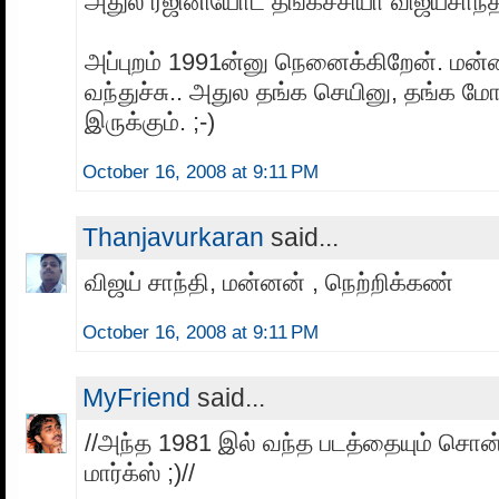
அதுல ரஜினியோட தங்கச்சியா விஜயசாந்தி 
அப்புறம் 1991ன்னு நெனைக்கிறேன். மன்
வந்துச்சு.. அதுல தங்க செயினு, தங்க மோத
இருக்கும். ;-)
October 16, 2008 at 9:11 PM
Thanjavurkaran
said...
விஜய் சாந்தி, மன்னன் , நெற்றிக்கண்
October 16, 2008 at 9:11 PM
MyFriend
said...
//அந்த 1981 இல் வந்த படத்தையும் சொ
மார்க்ஸ் ;)//