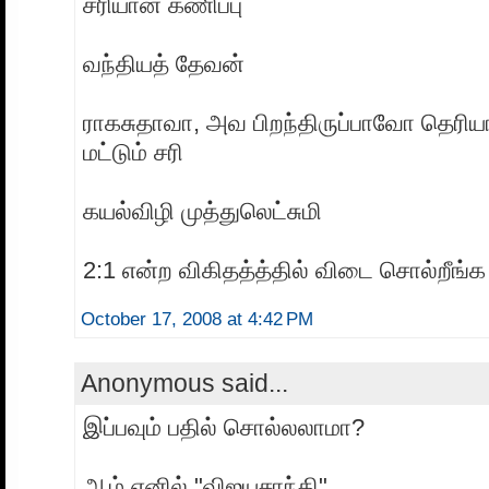
சரியான கணிப்பு
வந்தியத் தேவன்
ராகசுதாவா, அவ பிறந்திருப்பாவோ தெரியாத
மட்டும் சரி
கயல்விழி முத்துலெட்சுமி
2:1 என்ற விகிதத்த்தில் விடை சொல்றீங்க 
October 17, 2008 at 4:42 PM
Anonymous said...
இப்பவும் பதில் சொல்லலாமா?
ஆம் எனில் "விஜயசாந்தி"