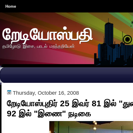
Home
றேடியோஸ்பதி
தமிழோடு இசை, பாடல் மறந்தறியேன்
Thursday, October 16, 2008
றேடியோஸ்புதிர் 25 இவர் 81 இல் "
92 இல் "இணை" நடிகை