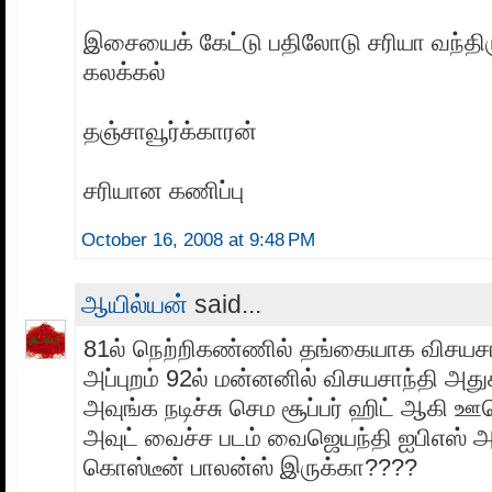
இசையைக் கேட்டு பதிலோடு சரியா வந்திரு
கலக்கல்
தஞ்சாவூர்க்காரன்
சரியான கணிப்பு
October 16, 2008 at 9:48 PM
ஆயில்யன்
said...
81ல் நெற்றிகண்ணில் தங்கையாக விசயசா
அப்புறம் 92ல் மன்னனில் விசயசாந்தி அது
அவுங்க நடிச்சு செம சூப்பர் ஹிட் ஆகி ஊர
அவுட் வைச்ச படம் வைஜெயந்தி ஐபிஎஸ் அப
கொஸ்டீன் பாலன்ஸ் இருக்கா????