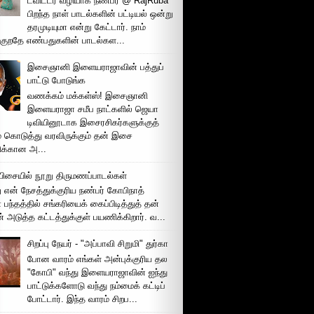
ட்விட்டர் வழியாக நண்பர் @ RajRuba
பிறந்த நாள் பாடல்களின் பட்டியல் ஒன்று
தரமுடியுமா என்று கேட்டார். நாம்
்குறதே எண்பதுகளின் பாடல்கள...
இசைஞானி இளையராஜாவின் பத்துப்
பாட்டு போடுங்க
வணக்கம் மக்கள்ஸ்! இசைஞானி
இளையராஜா சமீப நாட்களில் ஜெயா
டிவியினூடாக இசைரசிகர்களுக்குத்
் கொடுத்து வரவிருக்கும் தன் இசை
சிக்கான அ...
ிசையில் நூறு திருமணப்பாடல்கள்
 என் நேசத்துக்குரிய நண்பர் கோபிநாத்
பந்தத்தில் சங்கரியைக் கைப்பிடித்துத் தன்
் அடுத்த கட்டத்துக்குள் பயணிக்கிறார். வ...
சிறப்பு நேயர் - "அப்பாவி சிறுமி" துர்கா
போன வாரம் எங்கள் அன்புக்குரிய தல
"கோபி" வந்து இளையராஜாவின் ஐந்து
பாட்டுக்களோடு வந்து நம்மைக் கட்டிப்
போட்டார். இந்த வாரம் சிறப...