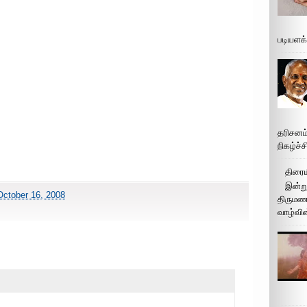
படியளக
தரிசனம
நிகழ்ச்
திரைய
இன்று
October 16, 2008
திருமண 
வாழ்வின