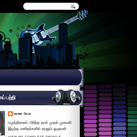
் பற்றி
கானா பிரபா
ஈழத்தினைப் பிரிந்த நாள் முதல் முகவரி
இழந்த மனிதர்களில் நானும் ஒருவன்
VIEW MY COMPLETE PROFILE