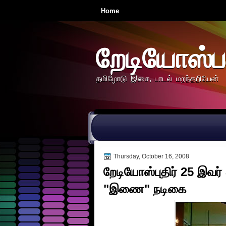
Home
றேடியோஸ்ப
தமிழோடு இசை, பாடல் மறந்தறியேன்
Thursday, October 16, 2008
றேடியோஸ்புதிர் 25 இவர
"இணை" நடிகை