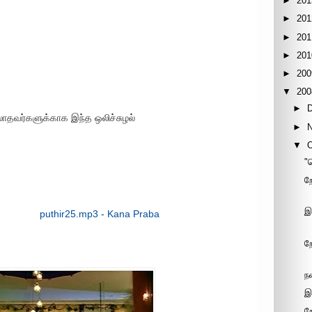
►
201
►
201
►
201
►
201
►
200
▼
200
►
லாதவர்களுக்காக இந்த ஒலிச்சுழல்
►
▼
"
ற
இ
puthir25.mp3 - Kana Praba
ற
ந
இ
ற