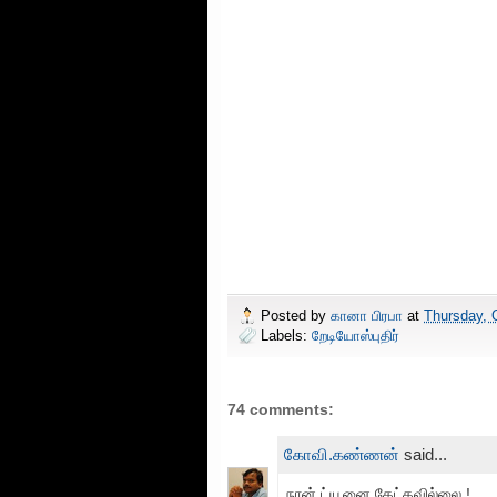
Posted by
கானா பிரபா
at
Thursday, 
Labels:
றேடியோஸ்புதிர்
74 comments:
கோவி.கண்ணன்
said...
நான் ட்யூனை கேட்கவில்லை !