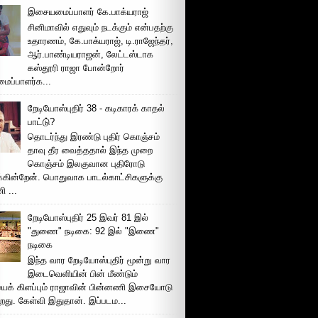
இசையமைப்பாளர் கே.பாக்யராஜ்
சினிமாவில் எதுவும் நடக்கும் என்பதற்கு
உதாரணம், கே.பாக்யராஜ், டி.ராஜேந்தர்,
ஆர்.பாண்டியராஜன், லேட்டஸ்டாக
கஸ்தூரி ராஜா போன்றோர்
ப்பாளர்க...
றேடியோஸ்புதிர் 38 - கடிகாரக் காதல்
பாட்டு்?
தொடர்ந்து இரண்டு புதிர் கொஞ்சம்
தாவு தீர வைத்ததால் இந்த முறை
கொஞ்சம் இலகுவான புதிரோடு
க்கின்றேன். பொதுவாக பாடல்காட்சிகளுக்கு
 ...
றேடியோஸ்புதிர் 25 இவர் 81 இல்
"துணை" நடிகை: 92 இல் "இணை"
நடிகை
இந்த வார றேடியோஸ்புதிர் மூன்று வார
இடைவெளியின் பின் மீண்டும்
ைக் கிளப்பும் ராஜாவின் பின்னணி இசையோடு
றது. கேள்வி இதுதான். இப்படம...