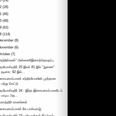
3
(29)
2
(28)
1
(46)
0
(48)
9
(62)
8
(114)
December
(8)
November
(6)
October
(7)
நெற்றிக்கண்" பின்னணிஇசைத்தொகுப்பு
ேடியோஸ்புதிர் 25 இவர் 81 இல் "துணை"
நடிகை: 92 இல்...
சையமைப்பாளர் சந்திரபோஸின் முத்தான
பத்து மெட்டு
ேடியோஸ்புதிர் 24 - இந்த இசையமைப்பாளரிடம்
பாடிய அந...
வராத்திரி கானங்கள்
சையமைப்பாளர் கே.பாக்யராஜ்
ேடியோஸ்புதிர் 23 - பிரபலங்கள் இருந்தும்