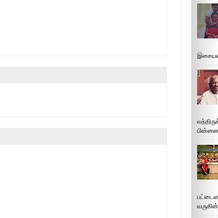
இசையமை
வந்திரு
பின்னணி
பட்டைய
வருகின்