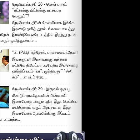
றேடியோஸ்புதிர் 28 - பெண் பாடும்
"வீட்டுக்கு விட்டுக்கு வாசப்படி
வேணும்"?
றேடியோஸ்புதிரின் கேள்வியாக இங்கே
இரண்டு ஒலித் துண்டங்களை வைத்து
்றேன். இரண்டுமே ஒரே படத்தில் இருந்து தான்.
 வரும் ஒலித்துண்டம்...
"பா (Paa)" ர்த்தேன், பரவசமடைந்தேன்!
இசைஞானி இளையராஜாவுக்காக
மட்டுமே தியேட்டர் படியேறிய இன்னொரு
ஹிந்திப் படம் "பா". முந்தியது " "சீனி
கம்" . பா படம் நேற...
றேடியோஸ்புதிர் 39 - இதுவும் ஒரு பூ
மீண்டும் ராகதேவனின் பின்னணி
இசையோடு மலரும் புதிர் இது. மெல்லிய
மயிலிறகாய் வரும் அற்புதமான இந்த
இசையோடு ஆரம்பிக்கிறது இப்படம்.
 பாமரத்த...
் கண்பார்வை தவிக்க