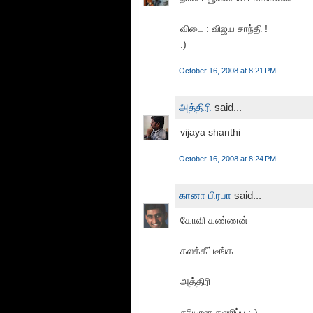
விடை : விஜய சாந்தி !
:)
October 16, 2008 at 8:21 PM
அத்திரி
said...
vijaya shanthi
October 16, 2008 at 8:24 PM
கானா பிரபா
said...
கோவி கண்ணன்
கலக்கீட்டீங்க
அத்திரி
சரியான கணிப்பு ;-)