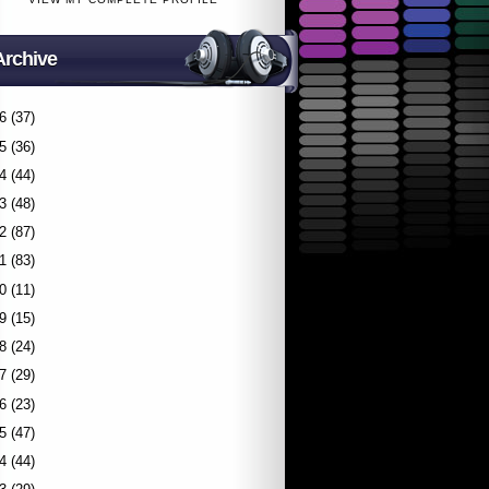
Archive
6
(37)
5
(36)
4
(44)
3
(48)
2
(87)
1
(83)
0
(11)
9
(15)
8
(24)
7
(29)
6
(23)
5
(47)
4
(44)