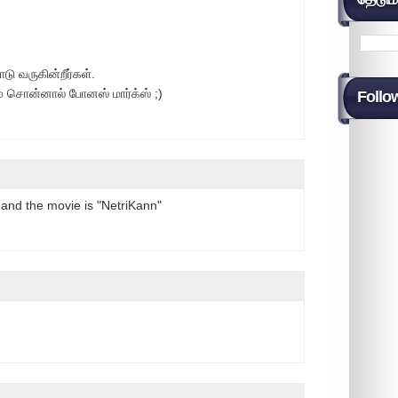
ு வருகின்றீர்கள்.
் சொன்னால் போனஸ் மார்க்ஸ் ;)
Follo
 and the movie is "NetriKann"