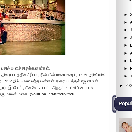
►
►
►
J
►
►
►
A
►
தில் அளித்திருக்கின்றீர்கள்.
►
F
திரைப்படத்தில் அப்பா ரஜினியின் மகளாகவும், மகன் ரஜினியின்
►
னர் 1992 இல் வெளிவந்த மன்னன் திரைப்படத்தில் ரஜினியின்
►
200
ார். இப்போட்டியில் கேட்கப்பட்ட அந்தக் காட்சியின் பாடல்
ைக்கு மாமன் மனசு" (youtube; ivanrockyrock)
Popul