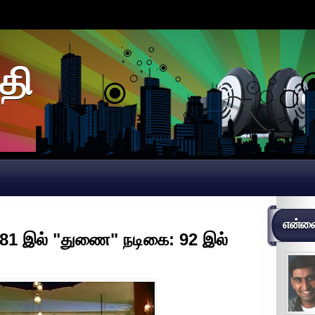
தி
என்னைப
் 81 இல் "துணை" நடிகை: 92 இல்