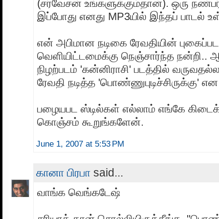
(சர்வேசன் உங்களுக்கும்தான்). ஒரு நண்ப
இப்போது எனது MP3யில் இந்தப் பாடல் உள
என் அபிமான நடிகை ரேவதியின் புகைப்ப
வெளியிட்டமைக்கு நெஞ்சார்ந்த நன்றி.. 
நிழற்படம் 'கன்னிராசி' படத்தில் வருவதல்ல
ரேவதி நடித்த 'பொண்ணுபுடிச்சிருக்கு' எ
பழையபட ஸ்டில்கள் எல்லாம் எங்கே கிடைக்க
கொஞ்சம் கூறுங்களேன்.
June 1, 2007 at 5:53 PM
கானா பிரபா
said...
வாங்க வெங்கடேஷ்
சரியாத் தான் சொல்லியிருக்கீங்க, "பொ