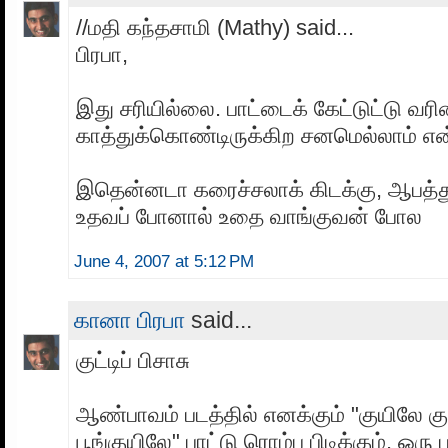
//மதி கந்தசாமி (Mathy) said...
பிரபா,
இது சரியில்லை. பாட்டைக் கேட்டுட்டு வர
காத்துக்கொண்டிருக்கிற சனமெல்லாம் என
இதென்னடா கரைச்சலாக் கிடக்கு, ஆபத்து
உதவப் போனால் உதை வாங்குவன் போல
June 4, 2007 at 5:12 PM
கானா பிரபா
said...
குட்டிப் பிசாசு
ஆண்பாவம் படத்தில் எனக்கும் "குயிலே க
பூங்குயிலே" பாட்டு ரொம்ப பிடிக்கும். ஒரு