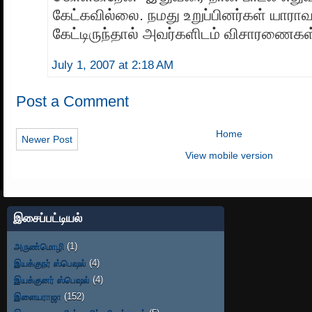
கேட்கவில்லை. நமது உறுப்பினர்கள் யாரா
கேட்டிருந்தால் அவர்களிடம் விசாரணைகள
July 1, 2007 at 2:18 AM
Post a Comment
Home
Newer Post
View mobile version
இசைப்பட்டியல்
அருண்மொழி
(1)
இயக்குநர் ஸ்பெஷல்
(4)
இயக்குனர் ஸ்பெஷல்
(4)
இளையராஜா
(152)