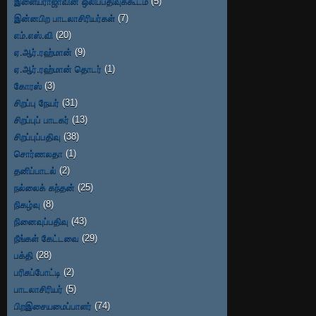
இளையராஜாவின் ஒலிப்பதிவுக்கூடம்
(5)
இன்னபிற பாடலாசிரியர்கள்
(7)
எம்.எஸ்.வி
(20)
ஏ.ஆர்.ரஹ்மான்
(9)
ஏ.ஆர்.ரஹ்மான் தொடர்
(1)
கோரஸ்
(3)
சிறப்பு நேயர்
(31)
சிறப்புப் பாடகர்
(13)
சிறப்புப்பதிவு
(38)
சொர்ணலதா
(1)
தனிப்பாடல்
(2)
நல்லைக் கந்தன்
(25)
நிகழ்வு
(8)
நினைவுப்பதிவு
(43)
நீங்கள் கேட்டவை
(29)
பக்தி
(28)
பரிசுப்போட்டி
(2)
பாடலாசிரியர்
(5)
பிறஇசையமைப்பாளர்
(74)