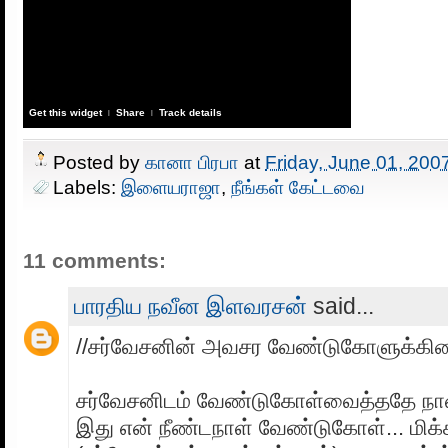
Get this widget
Share
Track details
|
|
Posted by
கானா பிரபா
at
Friday, June 01, 200
Labels:
இளையராஜா
,
நீங்கள் கேட்டவை
11 comments:
பாரதிய நவீன இளவரசன்
said...
//சர்வேசனின் அவசர வேண்டுகோளுக்கி
சர்வேசனிடம் வேண்டுகோள்வைத்ததே நான
இது என் நீண்டநாள் வேண்டுகோள்... மிக்க